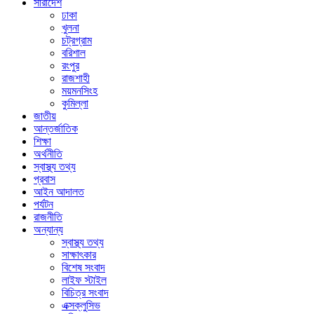
সারাদেশ
ঢাকা
খুলনা
চট্রগ্রাম
বরিশাল
রংপুর
রাজশাহী
ময়মনসিংহ
কুমিল্লা
জাতীয়
আন্তর্জাতিক
শিক্ষা
অর্থনীতি
স্বাস্থ্য তথ্য
প্রবাস
আইন আদালত
পর্যটন
রাজনীতি
অন্যান্য
স্বাস্থ্য তথ্য
সাক্ষাৎকার
বিশেষ সংবাদ
লাইফ স্টাইল
বিচিত্র সংবাদ
এক্সক্লুসিভ