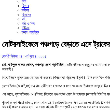
কৃষি
ফিচার
ক্রীড়া
বিনোদন
ধর্ম
নারী ও শিশু
মিডিয়া
তথ্য প্রযুক্তি
মোটরসাইকেলে পঞ্চগড়ে বেড়াতে এসে ট্রাকের ধ
বৈশাখী নিউজ ২৪
|
এপ্রিল ৪, ২০২৫
মো. সফিকুল আলম দোলন, পঞ্চগড় জেলা প্রতিনিধি:
মোটরসাইকেলে বন্ধুদের সাথে ঢাকা 
আরোহী।
নিহত সিয়াম মুন্সিগঞ্জের লৌহজং উপজেলার খিদিরপাড়া গ্রামের বাসিন্দা। তিনি ঢাকা ডিএম
বৃহস্পতিবার (৩ এপ্রিল) সন্ধ্যায় দুর্ঘটনার পর আহত ফরহাদ আহমেদ সিয়ামকে রংপুর মে
এর আগে, বৃহস্পতিবার (৩ এপ্রিল) বিকেলে পঞ্চগড়ের বোদা উপজেলার চন্দনবাড়ি ইউপির সরক
পুলিশ ও স্থানীয়রা জানায়, ঢাকা থেকে ১৪টি মোটরসাইকেল নিয়ে ১৯ জনের রাইডার টিম পঞ্চ
আরোহী গুরুতর আহত হন। এ সময় বাইকার টিম ও স্থানীয় লোকজনের সহায়তায় আহতদের উদ্ধা