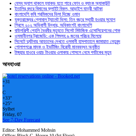
যেসব অ্যাপ থাকলে হ্যাকড হতে পারে ফোন ও ব্যাংক অ্যাকাউন্ট
ইতালির বন্দরে বিমানের ফ্লাইট বিকল, আড়াইশ যাত্রী আটকা
বাংলাদেশি কৃষি শ্রমিকদের ভিসা দিচ্ছে ওমান
যুক্তরাজ্যের গ্লোবাল ট্যালেন্ট ভিসা: তিন বছরে স্থায়ী হওয়ার সুযোগ
গ্রিসে ২০২ অভিবাসী উদ্ধার, অধিকাংশই বাংলাদেশি
বাউলশিল্পী পেহলি ভৈরবীর মৃত্যুতে সিলেট মিউজিক এসোসিয়েশনের শোক
ওসমানীনগর ট্রাজেডি: এক শিশুসহ ৬ জনের পরিচয় মিলেছে
সিলেটে দুর্ঘটনায় আহতদের দেখতে ওসমানী হাসপাতালে জামায়াত নেতৃবৃন্দ
গোলাপগঞ্জে মাদক ও ইভটিজিং বিরোধী মানববন্ধন অনুষ্ঠিত
টাঙ্গুয়ার হাওরে ওয়াচ টাওয়ার এলাকায় গোসলে নেমে পর্যটকের মৃত্যু
আবহাওয়া
+
31
°
C
+
33°
+
25°
Sylhet
Friday, 07
See 7-Day Forecast
Editor: Mohammed Mohsin
Office: Block C, House 10 (Ist Floor)