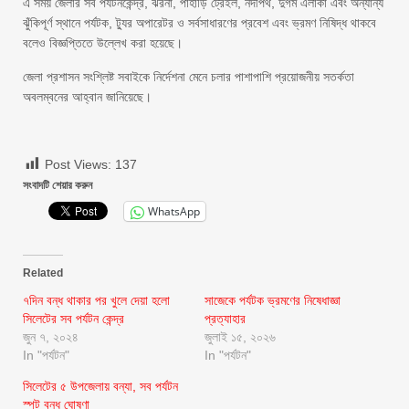
এ সময় জেলার সব পর্যটনকেন্দ্র, ঝরনা, পাহাড়ি ট্রেইল, নদীপথ, দুর্গম এলাকা এবং অন্যান্য
ঝুঁকিপূর্ণ স্থানে পর্যটক, ট্যুর অপারেটর ও সর্বসাধারণের প্রবেশ এবং ভ্রমণ নিষিদ্ধ থাকবে
বলেও বিজ্ঞপ্তিতে উল্লেখ করা হয়েছে।
জেলা প্রশাসন সংশ্লিষ্ট সবাইকে নির্দেশনা মেনে চলার পাশাপাশি প্রয়োজনীয় সতর্কতা
অবলম্বনের আহ্বান জানিয়েছে।
Post Views:
137
সংবাদটি শেয়ার করুন
WhatsApp
Related
৭দিন বন্ধ থাকার পর খুলে দেয়া হলো
সাজেকে পর্যটক ভ্রমণের নিষেধাজ্ঞা
সিলেটের সব পর্যটন কেন্দ্র
প্রত্যাহার
জুন ৭, ২০২৪
জুলাই ১৫, ২০২৬
In "পর্যটন"
In "পর্যটন"
সিলেটের ৫ উপজেলায় বন্যা, সব পর্যটন
স্পট বন্ধ ঘোষণা