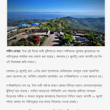
পর্যটন ডেস্ক:
টানা দুই দিনের ভারী বৃষ্টিপাতের কারণে পর্যটকদের সুরক্ষায় বান্দরবানের সব
পর্যটনকেন্দ্র সাময়িক বন্ধ ঘোষণা করা হয়েছে। মঙ্গলবার (৭ জুলাই) থেকে আগামী চার দিন
এই নিষেধাজ্ঞা জারি থাকবে।
সোমবার (৬ জুলাই) রাত ১০টায় জেলা প্রশাসনের ভেরিফায়েড ফেসবুক পেজে প্রকাশিত
জেলা প্রশাসক মো. সানিউল ফেরদৌস স্বাক্ষরিত এক গণবিজ্ঞপ্তিতে এ তথ্য জানানো হয়।
গণবিজ্ঞপ্তিতে বলা হয়, টানা ভারী বর্ষণের কারণে জেলার বিভিন্ন স্থানে যোগাযোগব্যবস্থা
ঝুঁকিপূর্ণ হয়ে পড়েছে। বর্তমান আবহাওয়া পরিস্থিতি এবং সম্ভাব্য দুর্ঘটনার আশঙ্কা
বিবেচনায় পর্যটক ও সাধারণ মানুষের জানমালের নিরাপত্তা নিশ্চিত করতে আগামী ১০ জুলাই
পর্যন্ত জেলার সব পর্যটনকেন্দ্র বন্ধ রাখার সিদ্ধান্ত নেওয়া হয়েছে।