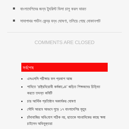
বাংলাদেশিদের জন্য ট্যুরিস্ট ভিসা চালু করল ভারত
সাদাপাথর পর্যটন কেন্দ্র বন্ধ ঘোষণা, তলিয়ে গেছে দোকানপাট
COMMENTS ARE CLOSED
সর্বশেষ
এসএসসি পরীক্ষার ফল প্রকাশ আজ
শাবিতে ‘রাষ্ট্রবিরোধী কর্মকাণ্ডে’ জড়িত শিক্ষকদের চিহ্নিত
করতে তদন্ত কমিটি
চার আর্থিক প্রতিষ্ঠান অকার্যকর ঘোষণা
সৌদি আরবে আগুনে পুড়ে ১৭ বাংলাদেশির মৃত্যু
চাঁদাবা‌জির অ‌ভি‌যোগ স‌ঠিক নয়, ছাতকে সাংবাদিকের কাছে ক্ষমা
চাইলেন অভিযুক্তরা