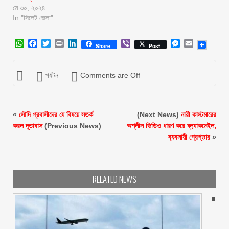
মে ৩০, ২০২৪
In "সিলেট জেলা"
WhatsApp
Facebook
Twitter
Print
LinkedIn
Viber
Messenger
Email
Share
Post
পর্যটন
Comments are Off
«
সৌদি প্রবাসীদের যে বিষয়ে সতর্ক
(Next News)
নারী কাস্টমারের
করল দূতাবাস
(Previous News)
অশ্লীল ভিডিও ধারণ করে ব্ল‍্যাকমেইল,
ব‍্যবসায়ী গ্রেপ্তার
»
RELATED NEWS