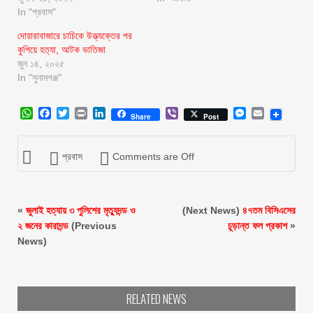
In "প্রবাস"
দোয়ারাবাজারে চাচিকে উত্ত্যক্তের পর
কুপিয়ে হত্যা, আটক ভাতিজা
জুন ১৪, ২০২৫
In "সুনামগঞ্জ"
WhatsApp
Facebook
Twitter
Print
LinkedIn
Viber
Messenger
Email
Share
Post
প্রবাস
Comments are Off
«
জুলাই হত্যায় ৩ পুলিশের মৃত্যুদন্ড ও
(Next News)
৪৭তম বিসিএসের
২ জনের কারাদন্ড
(Previous
চূড়ান্ত ফল প্রকাশ
»
News)
RELATED NEWS