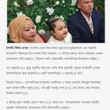
বৈশাখী নিউজ ডেস্ক
: ইতালির রোমে নিজ বাসায় দুর্বৃত্তদের ছুরিকাঘাতে এক প্রবাসী
বাংলাদেশি পরিবারের তিন সদস্য নিহত হয়েছেন। এ ঘটনায় গুরুতর আহত অবস্থায় একজন
হাসপাতালে ভর্তি হয়েছেন। নিহতরা সবাই নোয়াখালীর কোম্পানিগঞ্জ উপজেলার বাসিন্দা।
গত শুক্রবার (২৬ জুন) স্থানীয় সময় রাত ৮টার দিকে রাজধানী রোমের পার্শ্ববর্তী এলাকা
কাসালোত্তির ভিয়া মন্তিলিওর একটি অ্যাপার্টমেন্টে এ হত্যাকাণ্ড ঘটে।
নিহতরা হলেন— কোম্পানিগঞ্জ উপজেলার চরকাঁকড়া ৫ নম্বর ওয়ার্ডের সিরাজুল ইসলামের
ছেলে কামাল উদ্দিন বাবুল (৪৫), তার স্ত্রী আরজু বেগম (৪০) এবং তাদের মেয়ে আরোয়া
ইসলাম আরিশা (৫)।
এ ঘটনায় ছেলে আমির হোসেন অয়ন (২০) আহত হন। আশঙ্কাজনক অবস্থায় স্থানীয়
জেমেলি পলিক্লিনিক হাসপাতালে তিনি চিকিৎসাধীন রয়েছেন।