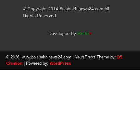
© Copyright-2014 Boishakhinews24.com All
Rights Reserved
Developed By
Media
it
© 2026: www.boishakhinews24.com
| NewsPress Theme by:
D5
Creation
| Powered by:
WordPress