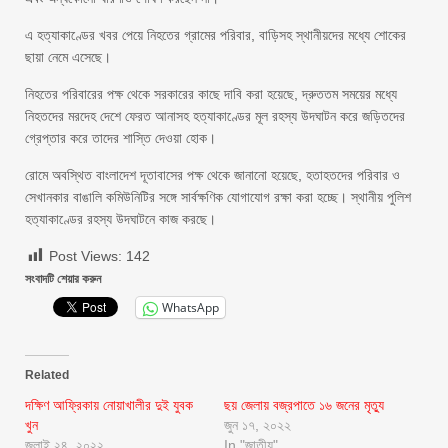
এ হত্যাকাণ্ডের খবর পেয়ে নিহতের গ্রামের পরিবার, বাড়িসহ স্থানীয়দের মধ্যে শোকের
ছায়া নেমে এসেছে।
নিহতের পরিবারের পক্ষ থেকে সরকারের কাছে দাবি করা হয়েছে, দ্রুততম সময়ের মধ্যে
নিহতদের মরদেহ দেশে ফেরত আনাসহ হত্যাকাণ্ডের মূল রহস্য উদঘাটন করে জড়িতদের
গ্রেপ্তার করে তাদের শাস্তি দেওয়া হোক।
রোমে অবস্থিত বাংলাদেশ দূতাবাসের পক্ষ থেকে জানানো হয়েছে, হতাহতদের পরিবার ও
সেখানকার বাঙালি কমিউনিটির সঙ্গে সার্বক্ষণিক যোগাযোগ রক্ষা করা হচ্ছে। স্থানীয় পুলিশ
হত্যাকাণ্ডের রহস্য উদঘাটনে কাজ করছে।
Post Views:
142
সংবাদটি শেয়ার করুন
WhatsApp
Related
দক্ষিণ আফ্রিকায় নোয়াখালীর দুই যুবক
ছয় জেলায় বজ্রপাতে ১৬ জনের মৃত্যু
খুন
জুন ১৭, ২০২২
জুলাই ২৪, ২০২২
In "জাতীয়"