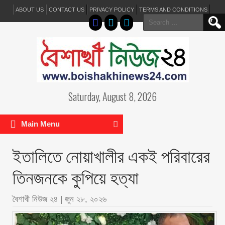
ABOUT US
CONTACT US
PRIVACY POLICY
TERMS AND CONDITIONS
Search
for:
Saturday, August 8, 2026
Main Menu
ইতালিতে নোয়াখালীর একই পরিবারের
তিনজনকে কুপিয়ে হত্যা
বৈশাখী নিউজ ২৪
|
জুন ২৮, ২০২৬