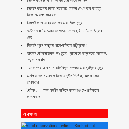
সিলেট মহানগর মহিলা জামায়াতের আলোচনা সভা
সিলেটে দুর্ঘটনায় নিহত প্রিতমের বোনের লেখাপড়ার দায়িত্ব
নিলো মহানগর জামায়াত
সিলেটে হামে আক্রান্ত হয়ে এক শিশুর মৃত্যু
ফটো সাংবাদিক দুলাল হোসেনের বাসায় চুরি, ৪দিনেও উদ্ধার
নেই
সিলেটে শ্রাবণসন্ধ্যায় গানে-কবিতায় রবীন্দ্রস্মরণ
ছাতকে মোটরসাইকেল ভাঙচুরের প্রতিবাদে ছাত্রদলের বিক্ষোভ,
সড়ক অবরোধ
শমশেরনগর চা বাগানে অতিরিক্ত মদপানে এক ব্যক্তির মৃত্যু
এমপি নাসের রহমানকে নিয়ে অশ্লীল ভিডিও, আরও ১জন
গ্রেপ্তার
দৈনিক ৫০০ টাকা মজুরির দাবিতে কমলগঞ্জে চা-শ্রমিকদের
মানববন্ধন
আবহাওয়া