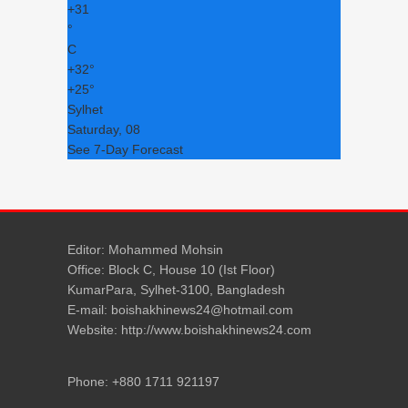
+
31
°
C
+
32°
+
25°
Sylhet
Saturday, 08
See 7-Day Forecast
Editor: Mohammed Mohsin
Office: Block C, House 10 (Ist Floor)
KumarPara, Sylhet-3100, Bangladesh
E-mail: boishakhinews24@hotmail.com
Website: http://www.boishakhinews24.com
Phone: +880 1711 921197