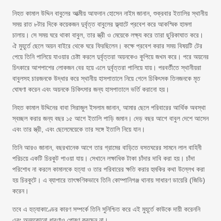
নিহত কামাল উদ্দিন বাবুলের আত্মীয় আফনান হোসেন নাইম জানান, শুক্রবার ইতালির স্থানীয়
সময় রাত ৮টার দিকে কয়েকজন দুর্বৃত্ত বাবুলের ফ্ল্যাটে প্রবেশ করে আকস্মিক হামলা
চালায়। সে সময় ঘরে থাকা বাবুল, তার স্ত্রী ও মেয়েকে লক্ষ্য করে তারা ছুরিকাঘাত করে।
ঐ মুহূর্তে ছেলে অয়ন বাইরে থেকে ঘরে ফিরছিলেন। কক্ষে প্রবেশ করার সময় বিষয়টি টের
পেয়ে তিনি পালিয়ে যাওয়ার চেষ্টা করলে দুর্বৃত্তরা অয়নকেও কুপিয়ে জখম করে। পরে অয়নের
চিৎকারে আশপাশের লোকজন বের হয়ে এলে দুর্বৃত্তরা পালিয়ে যায়। পরবর্তীতে স্থানীয়রা
বাবুলসহ চারজনকে উদ্ধার করে স্থানীয় হাসপাতালে নিয়ে গেলে চিকিৎসক তিনজনকে মৃত
ঘোষণা করেন এবং অয়নকে চিকিৎসার জন্য হাসপাতালে ভর্তি করানো হয়।
নিহত কামাল উদ্দিনের বাবা সিরাজুল ইসলাম জানান, আমার ছেলে পরিবারের আর্থিক অবস্থা
স্বচ্ছল করার জন্য বছর ১৫ আগে ইতালি পাড়ি জমান। দেড় বছর আগে বাবুল দেশে আসেন
এবং তার স্ত্রী, এবং ছেলেমেয়েকে তার সঙ্গে ইতালি নিয়ে যান।
তিনি আরও জানান, বছরখানেক আগে তার গ্রামের বাড়িতে বসতঘরের সামনে লাল বাহিনী
পরিচয়ে একটি চিরকুট পাওয়া যায়। সেখানে লক্ষাধিক টাকা চাঁদার দাবি করা হয়। চাঁদা
পরিশোধ না করলে কামালকে হত্যা ও তার পরিবারের ক্ষতি করার হুমকির কথা উল্লেখ করা
হয় চিরকুটে। এ ব্যাপারে তাৎক্ষণিকভাবে তিনি কোম্পানিগঞ্জ থানায় সাধারণ ডায়েরি (জিডি)
করেন।
তবে এ হত্যাকাণ্ডের কারণ সম্পর্কে তিনি সুনিশ্চিত করে এই মুহূর্তে কাউকে দায়ী করেননি
এবং অন্যকোনো ধারণাও পোষণ করছেন না।