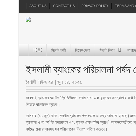
ABOUT US
CONTACT US
PRIVACY POLICY
TERMS AND 
HOME
সিলেট নগরী
সিলেট জেলা
সিলেট বিভাগ
সারাদ
ইসলামী ব্যাংকের পরিচালনা পর্ষদ ভ
বৈশাখী নিউজ ২৪
|
জুন ১৪, ২০২৬
সংরক্ষণ, ব্যাংকের আর্থিক স্থিতিশীলতা বজায় রাখা এবং বৃহত্তর জনস্বার্থের কথা
দিয়েছে বাংলাদেশ ব্যাংক।
রোববার (১৪ জুন) রাতে কেন্দ্রীয় ব্যাংকের পক্ষ থেকে এ তথ্য জানানো হয়েছে।এত
ব্যাংকের ওপর অর্পিত ক্ষমতাবলে এবং ব্যাংক-কোম্পানির স্বার্থে, আমানতকারীদের স
পর্ষদের চেয়ারম্যানসহ সব পরিচালকের নিয়োগ বাতিল করেছে।