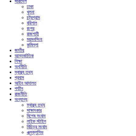
সারাদেশ
ঢাকা
খুলনা
চট্রগ্রাম
বরিশাল
রংপুর
রাজশাহী
ময়মনসিংহ
কুমিল্লা
জাতীয়
আন্তর্জাতিক
শিক্ষা
অর্থনীতি
স্বাস্থ্য তথ্য
প্রবাস
আইন আদালত
পর্যটন
রাজনীতি
অন্যান্য
স্বাস্থ্য তথ্য
সাক্ষাৎকার
বিশেষ সংবাদ
লাইফ স্টাইল
বিচিত্র সংবাদ
এক্সক্লুসিভ