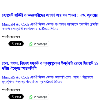
হেলমেট বাহিনী ও অস্ত্রধারীদের জনগণ আর ভয় পায়না : এড. জুবায়ের
Manual4 Ad Code বৈশাখী নিউজ ডেস্ক: বাংলাদেশ জামায়াতে ইসলামীর কেন্দ্রীয়
সহকারী সেক্রেটারী জেনারেল ও ১১
Read More
সংবাদটি শেয়ার করুন
WhatsApp
তেল, গ্যাস, বিদ্যুৎ সঙ্কট ও দ্রব্যমূল্যের ঊর্ধ্বগতি রোধে সিলেটে ১১
দলীয় ঐক্যের স্মারকলিপি
Manual5 Ad Code বৈশাখী নিউজ ডেস্ক: জ্বালানি তেল, গ্যাস ও বিদ্যুতের
মূল্যবৃদ্ধির সিদ্ধান্ত প্রত্যাহার, গ্যাস
Read More
সংবাদটি শেয়ার করুন
WhatsApp