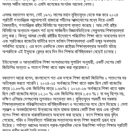
সদস্য সজীব আহমেদ ও এমসি কলেজের সংগঠক আমেনা বেগম।
‎এসময় বক্তাগন বলেন, সেই ১৯৭১ সালের মহান মুক্তিযুদ্ধ থেকে শুরু করে ২০২৪
প্রতিটি গণতান্ত্রিক আন্দোলনেই হাজারো শহীদের আত্মত্যাগের মধ্যে দিয়ে একটি
বৈষম্যহীন, গণতান্ত্রিক রাষ্ট্র বিনির্মাণের প্রত্যাশা ব্যক্ত করেছে।‌ আর সেই রাষ্ট্র
বিনির্মাণের অন্যতম প্রধান শর্ত হলো‌ সার্বজনীন বিজ্ঞানভিত্তিক সেক্যুলার শিক্ষাব্যবস্থা
চালু করা। কিন্তু আমরা দেখছি রাষ্ট্রীয় উদ্যোগে পরিচালিত শিক্ষা খাতে অবহেলার ফলে
এবং প্রতিবছর বাজেটের ঘাটতির ফলে বর্তমান শিক্ষাব্যবস্থা একটি ভঙ্গুর অবস্থায়
পর্যবসিত হয়েছে। এর ফলে একদিকে যেমন রাষ্ট্রের শিক্ষাব্যবস্থার অবনতি ঘটছে
অপরদিকে এই ইস্যুকে কেন্দ্র করে দিন দিন শিক্ষার বাণিজ্যিকরণ বেড়েই চলেছে।
‎ইউনেস্কো ও আন্তর্জাতিক শিক্ষা সংস্থাগুলোর সুপারিশ অনুযায়ী, একটি দেশের মোট
জিডিপির অন্তত ৬ শতাংশ শিক্ষা খাতে বরাদ্দ করা প্রয়োজন।
‎বক্তাগণ আরো বলেন, বাংলাদেশে গত এক দশকে শিক্ষা বাজেট জিডিপির ২ শতাংশের ঘর
অতিক্রম করতে পারেনি। ২০২৪-২৫ অর্থবছরে শিক্ষা খাতে বরাদ্দ ছিল মোট বাজেটের
মাত্র ১১.৮৮% এবং জিডিপির মাত্র ১.৬৯%। ২০২৫-২৬ অর্থবছরে শিক্ষা খাতে বরাদ্দ
ছিল মোট বাজেটের মাত্র ১২.১০ % এবং জিডিপির মাত্র ১.৫৩ %। যা শুধু বিশ্বে নয়,
দক্ষিণ এশিয়ার দেশগুলোর তুলনায়ও অত্যন্ত কম। মুক্তিযু্দ্ধ পরবর্তী সব সরকার
শিক্ষাব্যবস্থাকে পরিকল্পিতভাবে বাণিজ্যিকীকরণ ও সংকোচনের পথে ঠেলে দিয়েছে। মেগা
প্রকল্প ও অবকাঠামোগত উন্নয়নের নামে হাজার হাজার কোটি টাকা ব্যয় এবং লুটপাট
হলেও শিক্ষা খাতকে ধারাবাহিকভাবে অবহেলা করা হয়েছে। ফলে শিক্ষার ব্যয় বৃদ্ধি
পেয়েছে, গরিব ও নিম্নবিত্ত পরিবারের সন্তানদের জন্য শিক্ষা ক্রমেই দুরূহ হয়ে
উঠেছে। পর্যাপ্ত বরাদ্দের অভাবে প্রাক-প্রাথমিক থেকে উচ্চশিক্ষা পর্যন্ত শিক্ষার প্রতিটি
স্তরে গভীর সংকট তৈরি হয়েছে।