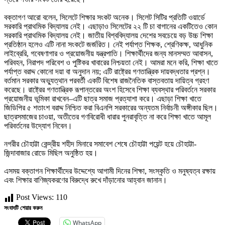
‎বক্তাগণ আরো বলেন, সিলেটে শিক্ষার সংকট অনেক। সিলেট সিটির প্রতিটি ওয়ার্ডে
সরকারি প্রাথমিক বিদ্যালয় নেই। এছাড়াও সিলেটের ২২ টি চা বাগানের একটিতেও কোন
সরকারি প্রাথমিক বিদ্যালয় নেই। জাতীয় বিশ্ববিদ্যালয় দেশের সবচেয়ে বড় উচ্চ শিক্ষা
প্রতিষ্ঠান হলেও এটি নানা সংকটে জর্জরিত। নেই পর্যাপ্ত শিক্ষক, শ্রেণিকক্ষ, আধুনিক
লাইব্রেরি, গবেষণাগার ও প্রয়োজনীয় যন্ত্রপাতি। শিক্ষার্থীদের জন্য মানসম্মত আবাসন,
পরিবহন, নিরাপদ পরিবেশ ও পুষ্টিকর খাবারের নিশ্চয়তা নেই। আমরা মনে করি, শিক্ষা খাতে
পর্যাপ্ত বরাদ্দ কোনো দয়া বা অনুদান নয়; এটি রাষ্ট্রের গণতান্ত্রিক দায়বদ্ধতার প্রশ্ন।
বর্তমান সরকার অভ্যুত্থান পরবর্তী একটি বিশেষ রাজনৈতিক বাস্তবতায় দায়িত্ব গ্রহণ
করেছে। রাষ্ট্রের গণতান্ত্রিক রূপান্তরের অংশ হিসেবে শিক্ষা ব্যবস্থার পরিবর্তনে সরকার
প্রয়োজনীয় ভূমিকা রাখবেন–এটি ছাত্র সমাজ প্রত্যাশা করে। এছাড়া শিক্ষা খাতে
জিডিপির ৫ শতাংশ বরাদ্দ নিশ্চিত করা বিএনপি সরকারের অন্যতম নির্বাচনী অঙ্গীকার ছিল।
ছাত্রসমাজের চাওয়া, অতীতের গণবিরোধী ধারার পুনরাবৃত্তি না করে শিক্ষা খাতে আমূল
পরিবর্তনের উদ্যোগ নিবেন।
‎নগরীর চৌহাট্টা কেন্দ্রীয় শহীদ মিনারে সমাবেশ শেষে চৌহাট্টা পয়েন্ট হয়ে চৌহাট্টা-
জিন্দাবাজার রোডে মিছিল অনুষ্ঠিত হয়।
‎এসময় বক্তাগন শিক্ষার্থীদের উদ্দেশ্যে আগামী দিনের শিক্ষা, সংস্কৃতি ও মনুষ্যত্ব রক্ষায়
এবং শিক্ষার বাণিজ্যকরণের বিরুদ্ধে রুখে দাঁড়ানোর আহ্বান জানান।
Post Views:
110
সংবাদটি শেয়ার করুন
WhatsApp