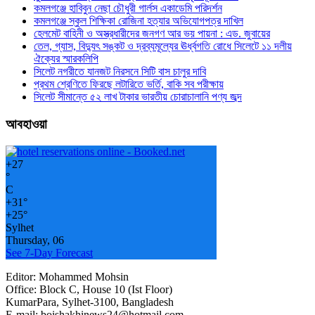
কমলগঞ্জে হাবিবুন নেছা চৌধুরী গার্লস একাডেমি পরিদর্শন
কমলগঞ্জে স্কুল শিক্ষিকা রোজিনা হত্যার অভিযোগপত্র দাখিল
হেলমেট বাহিনী ও অস্ত্রধারীদের জনগণ আর ভয় পায়না : এড. জুবায়ের
তেল, গ্যাস, বিদ্যুৎ সঙ্কট ও দ্রব্যমূল্যের ঊর্ধ্বগতি রোধে সিলেটে ১১ দলীয়
ঐক্যের স্মারকলিপি
সিলেট নগরীতে যানজট নিরসনে সিটি বাস চালুর দাবি
প্রথম শ্রেণিতে ফিরছে লটারিতে ভর্তি, বাকি সব পরীক্ষায়
সিলেট সীমান্তে ৫২ লাখ টাকার ভারতীয় চোরাচালানি পণ্য জব্দ
আবহাওয়া
+
27
°
C
+
31°
+
25°
Sylhet
Thursday, 06
See 7-Day Forecast
Editor: Mohammed Mohsin
Office: Block C, House 10 (Ist Floor)
KumarPara, Sylhet-3100, Bangladesh
E-mail: boishakhinews24@hotmail.com