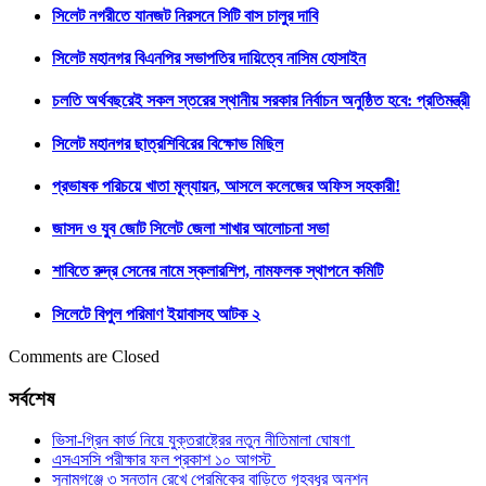
সিলেট নগরীতে যানজট নিরসনে সিটি বাস চালুর দাবি
সিলেট মহানগর বিএনপির সভাপতির দায়িত্বে নাসিম হোসাইন
চলতি অর্থবছরেই সকল স্তরের স্থানীয় সরকার নির্বাচন অনুষ্ঠিত হবে: প্রতিমন্ত্রী
সিলেট মহানগর ছাত্রশিবিরের বিক্ষোভ মিছিল
প্রভাষক পরিচয়ে খাতা মূল্যায়ন, আসলে কলেজের অফিস সহকারী!
জাসদ ও যুব জোট সিলেট জেলা শাখার আলোচনা সভা
শাবিতে রুদ্র সেনের নামে স্কলারশিপ, নামফলক স্থাপনে কমিটি
সিলেটে বিপুল পরিমাণ ইয়াবাসহ আটক ২
Comments are Closed
সর্বশেষ
ভিসা-গ্রিন কার্ড নিয়ে যুক্তরাষ্ট্রের নতুন নীতিমালা ঘোষণা
এসএসসি পরীক্ষার ফল প্রকাশ ১০ আগস্ট
সুনামগঞ্জে ৩ সন্তান রেখে প্রেমিকের বাড়িতে গৃহবধূর অনশন