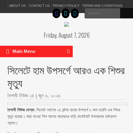
ABOUT US
CONTACT US
PRIVACY POLICY
TERMS AND CONDITIONS
Search
for:
Friday, August 7, 2026
Main Menu
সিলেটে হাম উপসর্গে আরও এক শিশুর
মৃত্যু
বৈশাখী নিউজ ২৪
|
জুন ৬, ২০২৬
বৈশাখী নিউজ ডেস্ক:
সিলেটে সর্বশেষ ২৪ ঘন্টায় হামের উপসর্গে ৯ মাস বয়েসি এক শিশুর
মৃত্যু হয়েছে। মারা যাওয়া শিশু সালেহ আহমদের বাড়ি কানাইঘাট উপজেলার বাউরবাগ
গ্রামে।