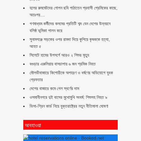
হলের রুমমেটদের গোপন ছবি পাঠাতেন প্রবাসী প্রেমিকের কাছে,
অতঃপর…
গণমাধ্যম কর্মীদের কলমের প্রতিটি শব্দ যেন দেশের উন্নয়নে
বলিষ্ঠ ভূমিকা পালন করে
সুনামগঞ্জে সড়কের ওপর রামদা দিয়ে কুপিয়ে কৃষককে হত্যা,
আহত ৫
সিলেটে হামের উপসর্গে আরও ২ শিশুর মৃত্যু
বগুড়ার এরুলিয়ায় বাসচাপায় ৬ জন শ্রমিক নিহত
মৌলভীবাজারে কিশোরীকে অপহরণ ও ধর্ষণের অভিযোগে যুবক
গ্রেফতার
দেশের বাজারে কমে গেল স্বর্ণের দাম
ওসমানীনগরে দুই বাসের মুখোমুখি সংঘর্ষ: শিশুসহ নিহত ৯
ভিসা-গ্রিন কার্ড নিয়ে যুক্তরাষ্ট্রের নতুন নীতিমালা ঘোষণা
আবহাওয়া