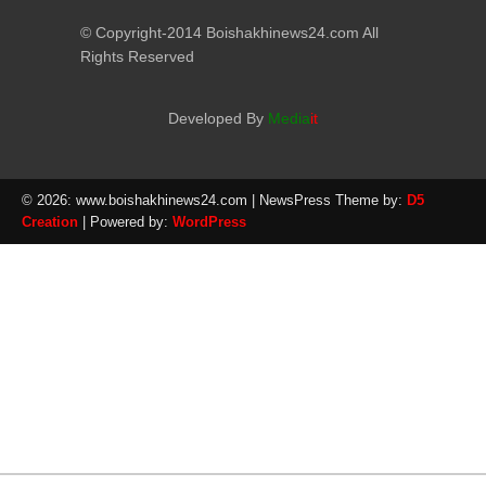
© Copyright-2014 Boishakhinews24.com All
Rights Reserved
Developed By
Media
it
© 2026: www.boishakhinews24.com
| NewsPress Theme by:
D5
Creation
| Powered by:
WordPress