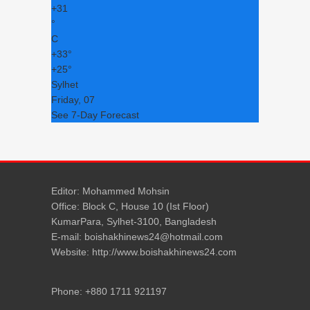
+
31
°
C
+
33°
+
25°
Sylhet
Friday, 07
See 7-Day Forecast
Editor: Mohammed Mohsin
Office: Block C, House 10 (Ist Floor)
KumarPara, Sylhet-3100, Bangladesh
E-mail: boishakhinews24@hotmail.com
Website: http://www.boishakhinews24.com
Phone: +880 1711 921197