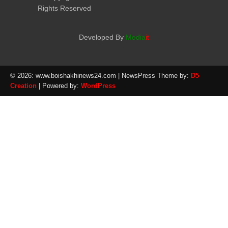
Rights Reserved
Developed By
Media
it
© 2026: www.boishakhinews24.com
| NewsPress Theme by:
D5
Creation
| Powered by:
WordPress