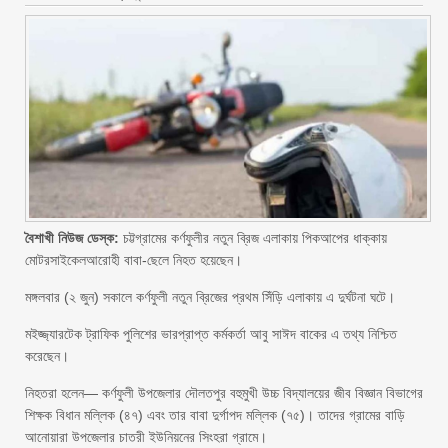
বৈশাখী নিউজ ডেস্ক:
চট্টগ্রামের কর্ণফুলীর নতুন ব্রিজ এলাকায় পিকআপের ধাক্কায়
মোটরসাইকেলআরোহী বাবা-ছেলে নিহত হয়েছেন।
মঙ্গলবার (২ জুন) সকালে কর্ণফুলী নতুন ব্রিজের প্রথম সিঁড়ি এলাকায় এ দুর্ঘটনা ঘটে।
মইজ্জ্যারটেক ট্রাফিক পুলিশের ভারপ্রাপ্ত কর্মকর্তা আবু সাঈদ বাকের এ তথ্য নিশ্চিত
করেছেন।
নিহতরা হলেন— কর্ণফুলী উপজেলার দৌলতপুর বহুমুখী উচ্চ বিদ্যালয়ের জীব বিজ্ঞান বিভাগের
শিক্ষক বিধান মল্লিক (৪৭) এবং তার বাবা দুর্গাপদ মল্লিক (৭৫)। তাদের গ্রামের বাড়ি
আনোয়ারা উপজেলার চাতরী ইউনিয়নের সিংহরা গ্রামে।