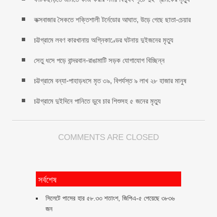
কক্সবাজার সৈকতে শক্তিশালী টর্নেডোর আঘাত, উড়ে গেছে ছাতা-চেয়ার
চট্টগ্রামে লবণ কারখানায় অগ্নিকাণ্ডের ঘটনায় দুইজনের মৃত্যু
সেতু ধসে পড়ে বান্দরবান-রাঙামাটি সড়ক যোগাযোগ বিচ্ছিন্ন
চট্টগ্রামে বন্যা-পাহাড়ধসে মৃত ৩৯, বিপর্যস্ত ৯ লাখ ২৮ হাজার মানুষ
চট্টগ্রামে দুইদিনে পানিতে ডুবে চার শিশুসহ ৫ জনের মৃত্যু
COMMENTS ARE CLOSED
সর্বশেষ
সিলেটে পাসের হার ৫৮.৩৩ শতাংশ, জিপিএ-৫ পেয়েছে ৩৮৩৬
জন