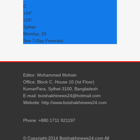
C
+
34°
+
25°
Sylhet
Monday, 10
See 7-Day Forecast
Editor: Mohammed Mohsin
Office: Block C, House 10 (Ist Floor)
KumarPara, Sylhet-3100, Bangladesh
E-mail: boishakhinews24@hotmail.com
Website: http://www.boishakhinews24.com
Phone: +880 1711 921197
© Copyright-2014 Boishakhinews24.com All