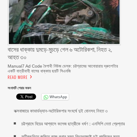
বাসের ধাক্কায় দুমড়ে-মুচড়ে গেল ৬ অটোরিকশা, নিহত ২,
আহত ৩০
Manual7 Ad Code বৈশাখী নিউজ ডেস্ক: চট্টগ্রামের আনোয়ারায় দ্রুতগতির
একটি যাত্রীবাহী বাসের ধাক্কায় ছয়টি সিএনজি
READ MORE
সংবাদটি শেয়ার করুন
WhatsApp
কক্সবাজারে কাভার্ডভ্যান-অটোরিকশার সংঘর্ষে দুই বোনসহ নিহত ৩
চট্টগ্রামে বিয়ের আশ্বাসে কলেজ ছাত্রীকে ধর্ষণ : এনসিপি নেতা গ্রেপ্তার
ফটিকছড়িতে জমিতে কাজ করার সময় বিদ্যুৎস্পৃষ্টে দুই শ্রমিকের মৃত্যু