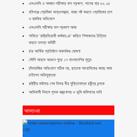
এসএসসি ও সমমান পরীক্ষার ফল প্রকাশ, পাশের হার ৬২.২৫
হবিগঞ্জে প্রেমিকা অন্তঃসত্ত্বা, বাচ্চা নষ্ট করতে প্রেমিকের চাপ
ও হুমকির অভিযোগ
এসএসসি পরীক্ষার ফল প্রকাশ আজ
শাবিতে ‘রাষ্ট্রবিরোধী কর্মকাণ্ডে’ জড়িত শিক্ষকদের চিহ্নিত
করতে তদন্ত কমিটি
চার আর্থিক প্রতিষ্ঠান অকার্যকর ঘোষণা
সৌদি আরবে আগুনে পুড়ে ১৭ বাংলাদেশির মৃত্যু
চাঁদাবা‌জির অ‌ভি‌যোগ স‌ঠিক নয়, ছাতকে সাংবাদিকের কাছে ক্ষমা
চাইলেন অভিযুক্তরা
রাষ্ট্রীয় মর্যাদায় শেষ বিদায় বীর মুক্তিযোদ্ধা রবীন্দ্র চন্দকে
আদিবাসী দিবসে পৃথক মন্ত্রণালয় ও ভূমি কমিশনের দাবি
আবহাওয়া
+
32
°