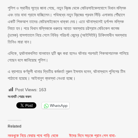
পুলিশ ও স্থানীয় সূত্রে জানা গেছে, নতুন ব্রিজ থেকে মোটরসাইকেলযোগে বিধান মল্লিক
এবং তার বাবা গ্রামে যাচ্ছিলেন। পথিমধ্যে নতুন ব্রিজের প্রথম সিঁড়ি এলাকায় পৌঁছালে
একটি পিকআপ তাদের মোটরসাইকেলে ধাক্কা দেয়। এতে ঘটনাস্থলেই দুর্গাপদ মল্লিক
নিহত হন। পরে বিধান মল্লিককে গুরুতর আহত অবস্থায় চট্টগ্রাম মেডিকেল কলেজ
(চমেক) হাসপাতালে নিয়ে গেলে নিবিড় পরিচর্যা কেন্দ্রে (আইসিইউ) চিকিৎসাধীন অবস্থায়
তিনিও মারা যান।
এদিকে, দুঘটনাকবলিত যানবাহন দুটি জব্দ করা হলেও ঘটনার পরপরই পিকআপচালক পালিয়ে
গেছেন বলে জানিয়েছে পুলিশ।
এ ব্যাপারে কর্ণফুলী থানার দ্বিতীয় কর্মকর্তা নুরুল ইসলাম বলেন, ঘটনাস্থলে পুলিশের টিম
পাঠানো হয়েছে। আইনানুগ ব্যবস্থা নেওয়া হচ্ছে।
Post Views:
163
সংবাদটি শেয়ার করুন
WhatsApp
Related
নববধূকে নিয়ে ফেরার পথে গাড়ি থেকে
ঈদের দিনে সড়কে প্রান গেল বাবা-