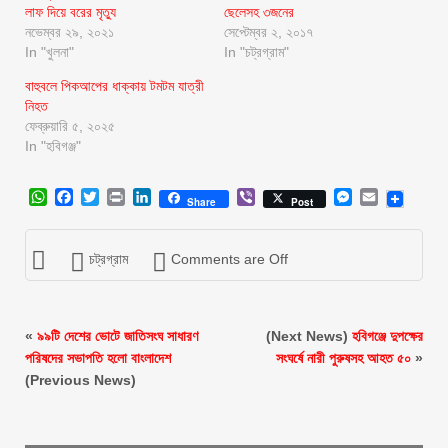
লাফ দিয়ে বরের মৃত্যু
ছেলেসহ ৩জনের
নভেম্বর ২৯, ২০২১
সেপ্টেম্বর ২, ২০১৭
In "খুলনা"
In "চট্রগ্রাম"
বাহুবলে পিকআপের ধাক্কায় টমটম যাত্রী
নিহত
ফেব্রুয়ারি ৫, ২০২৫
In "হবিগঞ্জ"
WhatsApp
Facebook
Twitter
Print
LinkedIn
Viber
Messenger
Email
Share
Post
চট্রগ্রাম
Comments are Off
«
৯৯টি দেশের ভোটে জাতিসংঘ সাধারণ
(Next News)
হবিগঞ্জে দুপক্ষের
পরিষদের সভাপতি হলো বাংলাদেশ
সংঘর্ষে নারী পুরুষসহ আহত ৫০
»
(Previous News)