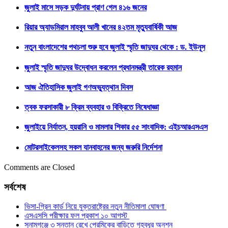
জুলাই মাসে সড়ক দুর্ঘটনায় প্রাণ গেল ৪১৬ জনের
রিয়ার অ্যাডমিরাল মাহবুব আলী খানের ৪২তম মৃত্যুবার্ষিকী আজ
নতুন বাংলাদেশের পথচলা শুরু হবে জুলাই স্মৃতি জাদুঘর থেকে : ড. ইউনূস
জুলাই স্মৃতি জাদুঘর উদ্বোধন করলেন প্রধানমন্ত্রী তারেক রহমান
আজ ঐতিহাসিক জুলাই গণঅভ্যুত্থান দিবস
ত্বক ফরসাকারী ৮ ক্রিম ব্যবহার ও বিক্রিতে নিষেধাজ্ঞা
জুলাইয়ে নির্যাতন, হয়রানি ও মামলার শিকার ৫৫ সাংবাদিক: এইচআরএসএস
মোটরসাইকেলসহ সকল যানবাহনের জন্য জরুরি নির্দেশনা
Comments are Closed
সর্বশেষ
ভিসা-গ্রিন কার্ড নিয়ে যুক্তরাষ্ট্রের নতুন নীতিমালা ঘোষণা
এসএসসি পরীক্ষার ফল প্রকাশ ১০ আগস্ট
সুনামগঞ্জে ৩ সন্তান রেখে প্রেমিকের বাড়িতে গৃহবধূর অনশন