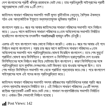
দেশ বাংলাদেশের প্রার্থী খলিলুর রহমানকে ভোট দেয়। তার প্রতিদ্বন্দ্বী সাইপ্রাসের প্রার্থী
আন্দ্রেয়াসকে ভোট দেয় ৯১টি দেশ।
জাতিসংঘ সাধারণ পরিষদের সভাপতি পদটি মূলত কূটনৈতিক নেতৃত্ব, বৈশ্বিক ঐকমত্য
গঠন এবং আন্তর্জাতিক ইস্যুতে মধ্যস্থতামূলক ভূমিকার প্রতীক।
বাংলাদেশ প্রায় ৪০ বছর পর আবার জাতিসংঘের সাধারণ পরিষদের সভাপতি পদে নির্বাচন
করে। ১৯৮৬ সালে জাতিসংঘ সাধারণ পরিষদের ৪১তম অধিবেশনের সভাপতি নির্বাচিত
হয়েছিলেন বাংলাদেশের তৎকালীন পররাষ্ট্রমন্ত্রী হুমায়ুন রশীদ চৌধুরী।
এরপর এই পদে বাংলাদেশ আর কোনো নির্বাচন করেনি। এবার ৪০ বছর পর আবার এই পদে
নির্বাচন করলো বাংলাদেশ। প্রায় চার বছর আগে জাতিসংঘ সাধারণ পরিষদের ৮১তম
অধিবেশনের সভাপতি পদে প্রতিদ্বন্দ্বিতার ঘোষণা দিয়েছিল বাংলাদেশ। তবে শেষ মুহূর্তে
প্রার্থিতা ঘোষণা করে ফিলিস্তিন। বাংলাদেশ ও ফিলিস্তিন ভ্রাতৃপ্রতিম দেশ হওয়ায়
ফিলিস্তিনের সঙ্গে নির্বাচন করা নিয়ে দোটানায় ছিল বাংলাদেশ। কারণ ফিলিস্তিনের সঙ্গে
প্রতিদ্বন্দ্বিতা হলে মুসলিম দেশগুলোর ভোট বিভক্ত হয়ে যাওয়ার আশঙ্কা ছিল। তবে
শেষ পর্যন্ত ফিলিস্তিন সভাপতি পদ থেকে প্রার্থিতা প্রত্যাহার করে নেয়। পরে বাংলাদেশ
সাইপ্রাসের সঙ্গে এই পদের জন্য প্রতিদ্বন্দ্বিতা করে।
জাতিসংঘ সাধারণ পরিষদের সভাপতি সদস্য রাষ্ট্রগুলোর প্রতিনিধিদের দ্বারা প্রতি বছর
গোপন ব্যালটের মাধ্যমে নির্বাচিত হন। এই নির্বাচনে সাধারণ পরিষদের ১৯৩টি সদস্য
রাষ্ট্রের প্রত্যেকটি একটি করে ভোট দেয়। সাধারণ সংখ্যাগরিষ্ঠতায় সভাপতি নির্বাচিত
হন। এবারও ঠিক সেভাবেই নির্বাচন হয়েছে।
Post Views:
142