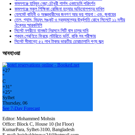
কমলগঞ্জে হাবিবুন নেছা চৌধুরী গার্লস একাডেমি পরিদর্শন
কমলগঞ্জে স্কুল শিক্ষিকা রোজিনা হত্যার অভিযোগপত্র দাখিল
হেলমেট বাহিনী ও অস্ত্রধারীদের জনগণ আর ভয় পায়না : এড. জুবায়ের
তেল, গ্যাস, বিদ্যুৎ সঙ্কট ও দ্রব্যমূল্যের ঊর্ধ্বগতি রোধে সিলেটে ১১ দলীয়
ঐক্যের স্মারকলিপি
সিলেট নগরীতে যানজট নিরসনে সিটি বাস চালুর দাবি
প্রথম শ্রেণিতে ফিরছে লটারিতে ভর্তি, বাকি সব পরীক্ষায়
সিলেট সীমান্তে ৫২ লাখ টাকার ভারতীয় চোরাচালানি পণ্য জব্দ
আবহাওয়া
+
27
°
C
+
31°
+
25°
Sylhet
Thursday, 06
See 7-Day Forecast
Editor: Mohammed Mohsin
Office: Block C, House 10 (Ist Floor)
KumarPara, Sylhet-3100, Bangladesh
E-mail: boishakhinews24@hotmail.com