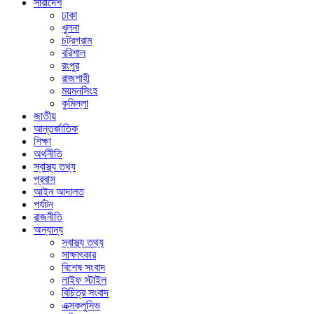
সারাদেশ
ঢাকা
খুলনা
চট্রগ্রাম
বরিশাল
রংপুর
রাজশাহী
ময়মনসিংহ
কুমিল্লা
জাতীয়
আন্তর্জাতিক
শিক্ষা
অর্থনীতি
স্বাস্থ্য তথ্য
প্রবাস
আইন আদালত
পর্যটন
রাজনীতি
অন্যান্য
স্বাস্থ্য তথ্য
সাক্ষাৎকার
বিশেষ সংবাদ
লাইফ স্টাইল
বিচিত্র সংবাদ
এক্সক্লুসিভ