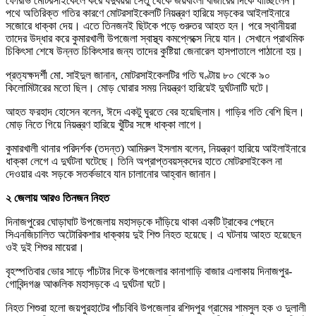
ফোরভি মোটরসাইকেলে করে যদুবয়রা সেতু থেকে জয়বাংলা বাজারের দিকে যাচ্ছিলেন।
পথে অতিরিক্ত গতির কারণে মোটরসাইকেলটি নিয়ন্ত্রণ হারিয়ে সড়কের আইলাইনারে
সজোরে ধাক্কা দেয়। এতে তিনজনই ছিটকে পড়ে গুরুতর আহত হন। পরে স্থানীয়রা
তাদের উদ্ধার করে কুমারখালী উপজেলা স্বাস্থ্য কমপ্লেক্সে নিয়ে যান। সেখানে প্রাথমিক
চিকিৎসা শেষে উন্নত চিকিৎসার জন্য তাদের কুষ্টিয়া জেনারেল হাসপাতালে পাঠানো হয়।
প্রত্যক্ষদর্শী মো. সাইদুল জানান, মোটরসাইকেলটির গতি ঘণ্টায় ৮০ থেকে ৯০
কিলোমিটারের মতো ছিল। মোড় ঘোরার সময় নিয়ন্ত্রণ হারিয়েই দুর্ঘটনাটি ঘটে।
আহত ফরহাদ হোসেন বলেন, ঈদে একটু ঘুরতে বের হয়েছিলাম। গাড়ির গতি বেশি ছিল।
মোড় নিতে গিয়ে নিয়ন্ত্রণ হারিয়ে খুঁটির সঙ্গে ধাক্কা লাগে।
কুমারখালী থানার পরিদর্শক (তদন্ত) আমিরুল ইসলাম বলেন, নিয়ন্ত্রণ হারিয়ে আইলাইনারে
ধাক্কা লেগে এ দুর্ঘটনা ঘটেছে। তিনি অপ্রাপ্তবয়স্কদের হাতে মোটরসাইকেল না
দেওয়ার এবং সড়কে সতর্কভাবে যান চালানোর আহ্বান জানান।
২ জেলায় আরও তিনজন নিহত
দিনাজপুরের ঘোড়াঘাট উপজেলায় মহাসড়কে দাঁড়িয়ে থাকা একটি ট্রাকের পেছনে
সিএনজিচালিত অটোরিকশার ধাক্কায় দুই শিশু নিহত হয়েছে। এ ঘটনায় আহত হয়েছেন
ওই দুই শিশুর মায়েরা।
বৃহস্পতিবার ভোর সাড়ে পাঁচটার দিকে উপজেলার কানাগাড়ি বাজার এলাকায় দিনাজপুর-
গোবিন্দগঞ্জ আঞ্চলিক মহাসড়কে এ দুর্ঘটনা ঘটে।
নিহত শিশুরা হলো জয়পুরহাটের পাঁচবিবি উপজেলার রশিদপুর গ্রামের শামসুল হক ও দুলালী