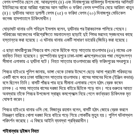
বেগম দম্পতির ছেলে মো. আবদুল্লাহ (৪) এবং দিনাজপুরের হাকিমপুর উপজেলার আলিহাট
ইউনিয়নের বারো আরিয়া গ্রামের আল আমিন ও ফরিদা বেগম দম্পতির মেয়ে আরিফা খাতুন
(৪)। দুর্ঘটনায় আহত দুলালী বেগম (২৫) ও ফরিদা বেগম (২০) দিনাজপুর মেডিকেল
কলেজ হাসপাতালে চিকিৎসাধীন।
ঘোড়াঘাট থানার ওসি শহিদুল ইসলাম বলেন, দুর্ঘটনার পর ট্রাকচালক পালিয়ে গেছেন।
পরিবারের আবেদনের পরিপ্রেক্ষিতে ময়নাতদন্ত ছাড়াই দুই শিশুর মরদেহ স্বজনদের কাছে
হস্তান্তর করা হয়েছে। এ ঘটনায় থানায় একটি সাধারণ ডায়েরি (জিডি) করা হয়েছে।
এ ছাড়া মাদারীপুরের শিবচরে বাস থেকে ছিটকে পড়ে সাত্তার হাওলাদার (৫৫) নামের এক
ব্যক্তি নিহত হয়েছেন। বৃহস্পতিবার দুপুরে ঢাকা-ভাঙ্গা এক্সপ্রেসওয়ের পদ্মা সেতুসংলগ্ন
সীমানা এলাকায় এ দুর্ঘটনা ঘটে। নিহত সাত্তার হাওলাদারের বাড়ি ফরিদপুরের সদরপুরে।
শিবচর হাইওয়ে পুলিশ জানায়, ভাঙ্গা থেকে ঢাকার উদ্দেশে ছেড়ে আসা প্রচেষ্টা পরিবহনের
একটি বাসে করে ঢাকা যাচ্ছিলেন সাত্তার হাওলাদার। বাসের সামনের দিকে (ইঞ্জিন কভার)
বসে ছিলেন তিনি। বাসটি পাঁচ্চর পার হয়ে সীমানা এলাকায় গেলে হঠাৎ ব্রেক কষেন
চালক। এ সময় সাত্তার বাসের দরজা দিয়ে বাইরে ছিটকে পড়ে যান। পরে গুরুতর আহত
অবস্থায় তাঁকে শিবচর উপজেলা স্বাস্থ্য কমপ্লেক্সে নিয়ে গেলে কর্তব্যরত চিকিৎসক মৃত
ঘোষণা করেন।
শিবচর হাইওয়ে থানার ওসি মো. মিজানুর রহমান বলেন, বাসটি হঠাৎ জোরে ব্রেক করলে
নিয়ন্ত্রণ হারিয়ে খোলা দরজা দিয়ে বাইরে পড়ে গিয়ে লোকটির মৃত্যু হয়। পুলিশ ঘটনাস্থল
পরিদর্শন করেছে। এ বিষয়ে আইনি ব্যবস্থা প্রক্রিয়াধীন।
গাইবান্ধায় দুইজন নিহত