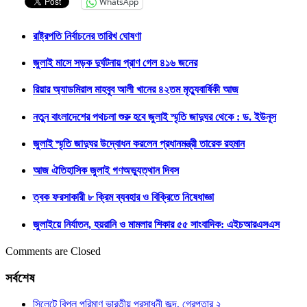
WhatsApp
রাষ্ট্রপতি নির্বাচনের তারিখ ঘোষণা
জুলাই মাসে সড়ক দুর্ঘটনায় প্রাণ গেল ৪১৬ জনের
রিয়ার অ্যাডমিরাল মাহবুব আলী খানের ৪২তম মৃত্যুবার্ষিকী আজ
নতুন বাংলাদেশের পথচলা শুরু হবে জুলাই স্মৃতি জাদুঘর থেকে : ড. ইউনূস
জুলাই স্মৃতি জাদুঘর উদ্বোধন করলেন প্রধানমন্ত্রী তারেক রহমান
আজ ঐতিহাসিক জুলাই গণঅভ্যুত্থান দিবস
ত্বক ফরসাকারী ৮ ক্রিম ব্যবহার ও বিক্রিতে নিষেধাজ্ঞা
জুলাইয়ে নির্যাতন, হয়রানি ও মামলার শিকার ৫৫ সাংবাদিক: এইচআরএসএস
Comments are Closed
সর্বশেষ
সিলেটে বিপুল পরিমাণ ভারতীয় প্রসাধনী জব্দ, গ্রেপ্তার ২