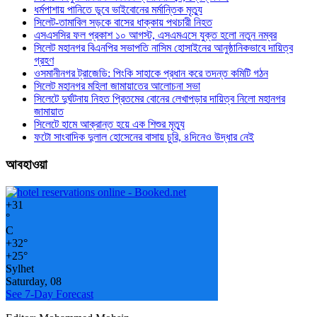
ধর্মপাশায় পানিতে ডুবে ভাইবোনের মর্মান্তিক মৃত্যু
সিলেট-তামাবিল সড়কে বাসের ধাক্কায় পথচারী নিহত
এসএসসির ফল প্রকাশ ১০ আগস্ট, এসএমএসে যুক্ত হলো নতুন নম্বর
সিলেট মহানগর বিএনপির সভাপতি নাসিম হোসাইনের আনুষ্ঠানিকভাবে দায়িত্ব
গ্রহণ
ওসমানীনগর ট্রাজেডি: পিংকি সাহাকে প্রধান করে তদন্ত কমিটি গঠন
সিলেট মহানগর মহিলা জামায়াতের আলোচনা সভা
সিলেটে দুর্ঘটনায় নিহত প্রিতমের বোনের লেখাপড়ার দায়িত্ব নিলো মহানগর
জামায়াত
সিলেটে হামে আক্রান্ত হয়ে এক শিশুর মৃত্যু
ফটো সাংবাদিক দুলাল হোসেনের বাসায় চুরি, ৪দিনেও উদ্ধার নেই
আবহাওয়া
+
31
°
C
+
32°
+
25°
Sylhet
Saturday, 08
See 7-Day Forecast