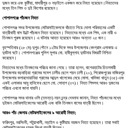
দুজন করে এবং কুষ্টিয়া, মাদারীপুর ও নড়াইলে একজন করে নিহত হয়েছেন।নিহতদের
মধ্যে তিন শিশু ও দুই কিশোর রয়েছেন।
গোপালগঞ্জে পাঁচজন নিহত
গোপালগঞ্জ সদর উপজেলায় মোটরসাইকেলকে বাঁচাতে গিয়ে দোলা পরিবহনের একটি
যাত্রীবাহী বাস উল্টে পাঁচজন নিহত হয়েছেন। নিহতদের মধ্যে এক শিশু, এক নারী ও
তিনজন পুরুষ রয়েছেন। এ ঘটনায় আহত হয়েছেন আরও অন্তত ২৫ জন।
বৃহস্পতিবার (২৮ মে) দুপুর পৌনে ১২টার দিকে সদর উপজেলার বেদগ্রাম এলাকায় এ
দুর্ঘটনা ঘটে। গোপালগঞ্জের পুলিশ সুপার মো. হাবীবুল্লাহ দুর্ঘটনার বিষয়টি নিশ্চিত
করেছেন।
নিহতদের মধ্যে তিনজনের পরিচয় জানা গেছে। তারা হলেন, বাগেরহাটের চিতলমারী
উপজেলার বড়বাড়িয়া গ্রামের সমেশ ঢালীর ছেলে শয়ন ঢালী (২০), পিরোজপুরের নাজিরপুর
উপজেলার কলারদোয়ানিয়া গ্রামের আব্দুল খালেকের মেয়ে মোসা. খাদিজা খাতুন (৩৫) এবং
একই এলাকার আবু হানিফের ছেলে মো. সোহাগ (৩৭)। নিহত শিশুসহ আরও দুজনের
পরিচয় এখনো জানা যায়নি।
গোপালগঞ্জ সদর থানার ওসি (তদন্ত) নয়ন চন্দ্র দেবনাথ জানান, নিহত পাঁচজনের মধ্যে
দুইজন মোটরসাইকেলের আরোহী এবং বাকি তিনজন বাসের যাত্রী ছিলেন।
আরও পাঁচ জেলায় মোটরসাইকেলের ৯ আরোহী নিহত;
ফরিদপুর, নরসিংদী, পটুয়াখালী, নড়াইল ও কুষ্টিয়ায় নয়জন নিহত হয়েছেন। তারা সবাই
মোটরসাইকেলের চালক কিংবা যাত্রী ছিলেন।