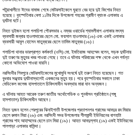
পটুয়াখালীতে ঈদের নামাজ শেষে মোটরসাইকেলে ঘুরতে বের হয়ে দুই কিশোর নিহত
হয়েছে। বৃহস্পতিবার বেলা ১১টার দিকে উপজেলা শহরের গ্রামীণ ব্যাংক এলাকায় এ
দুর্ঘটনা ঘটে।
নিহত দুইজন হলো গলাচিপা পৌরসভার ২ নম্বর ওয়ার্ডের শ্যামলীবাগ এলাকার মৎস্য
ব্যবসায়ী জব্বার হাওলাদারের ছেলে মো. ফয়সাল হাওলাদার (১৬) এবং একই এলাকার
ব্যবসায়ী আবুল হোসেন মাতুব্বরের ছেলে তামিম মাতুব্বর (১৬)।
গলাচিপা থানার ভারপ্রাপ্ত কর্মকর্তা (ওসি) মো. ইমতিয়াজ আহম্মেদ বলেন, সড়ক দুর্ঘটনায়
দুই তরুণের মৃত্যুর খবর পাওয়া গেছে। তবে এ ঘটনায় পরিবারের পক্ষ থেকে এখন পর্যন্ত
কোনো অভিযোগ পাওয়া যায়নি।
নরসিংদীর শিবপুরে মোটরসাইকেলের মুখোমুখি সংঘর্ষে দুই তরুণ নিহত হয়েছেন। গত
বুধবার সন্ধ্যায় দুর্ঘটনাস্থলেই একজনের মৃত্যু হয়। পরে বৃহস্পতিবার সকালে ঢাকা
মেডিকেল কলেজ হাসপাতালে চিকিৎসাধীন অবস্থায় মারা যান অন্যজন।
এ ঘটনায় আহত আরেক তরুণ জাতীয় অর্থোপেডিক ও পুনর্বাসন প্রতিষ্ঠানে (পঙ্গু
হাসপাতাল) চিকিৎসাধীন আছেন।
নিহত দুজন হলেন শেরপুরের ঝিনাইগাতী উপজেলার প্রতাপনগর গ্রামের আবদুর রব মিয়ার
ছেলে রুমান মিয়া (২৬) এবং নরসিংদী সদর উপজেলার শীলমান্দী ইউনিয়নের বাগহাটা
গ্রামের শাহ আহাম্মদের ছেলে চান মিয়া (১৯)। আহত আবদুল্লাহ (১৯) একই ইউনিয়নের
পালপাড়া এলাকার বাসিন্দা।