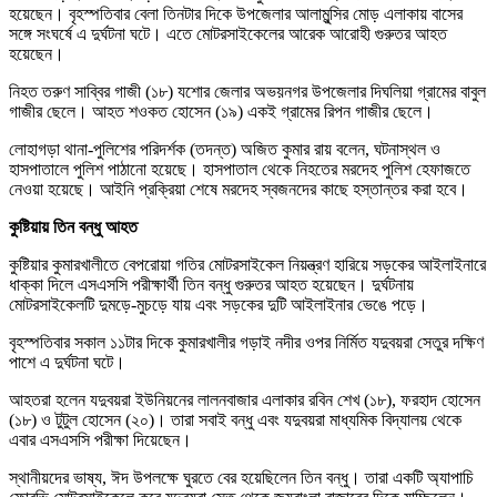
হয়েছেন। বৃহস্পতিবার বেলা তিনটার দিকে উপজেলার আলামুন্সির মোড় এলাকায় বাসের
সঙ্গে সংঘর্ষে এ দুর্ঘটনা ঘটে। এতে মোটরসাইকেলের আরেক আরোহী গুরুতর আহত
হয়েছেন।
নিহত তরুণ সাব্বির গাজী (১৮) যশোর জেলার অভয়নগর উপজেলার দিঘলিয়া গ্রামের বাবুল
গাজীর ছেলে। আহত শওকত হোসেন (১৯) একই গ্রামের রিপন গাজীর ছেলে।
লোহাগড়া থানা-পুলিশের পরিদর্শক (তদন্ত) অজিত কুমার রায় বলেন, ঘটনাস্থল ও
হাসপাতালে পুলিশ পাঠানো হয়েছে। হাসপাতাল থেকে নিহতের মরদেহ পুলিশ হেফাজতে
নেওয়া হয়েছে। আইনি প্রক্রিয়া শেষে মরদেহ স্বজনদের কাছে হস্তান্তর করা হবে।
কুষ্টিয়ায় তিন বন্ধু আহত
কুষ্টিয়ার কুমারখালীতে বেপরোয়া গতির মোটরসাইকেল নিয়ন্ত্রণ হারিয়ে সড়কের আইলাইনারে
ধাক্কা দিলে এসএসসি পরীক্ষার্থী তিন বন্ধু গুরুতর আহত হয়েছেন। দুর্ঘটনায়
মোটরসাইকেলটি দুমড়ে-মুচড়ে যায় এবং সড়কের দুটি আইলাইনার ভেঙে পড়ে।
বৃহস্পতিবার সকাল ১১টার দিকে কুমারখালীর গড়াই নদীর ওপর নির্মিত যদুবয়রা সেতুর দক্ষিণ
পাশে এ দুর্ঘটনা ঘটে।
আহতরা হলেন যদুবয়রা ইউনিয়নের লালনবাজার এলাকার রবিন শেখ (১৮), ফরহাদ হোসেন
(১৮) ও টুটুল হোসেন (২০)। তারা সবাই বন্ধু এবং যদুবয়রা মাধ্যমিক বিদ্যালয় থেকে
এবার এসএসসি পরীক্ষা দিয়েছেন।
স্থানীয়দের ভাষ্য, ঈদ উপলক্ষে ঘুরতে বের হয়েছিলেন তিন বন্ধু। তারা একটি অ্যাপাচি