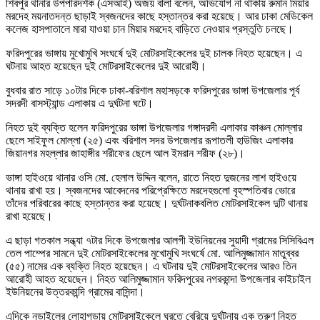
শিবপুর থানার উপপরিদর্শক (এসআই) অজয় বালা বলেন, অভিযোগ না থাকায় রুমান মিয়ার
মরদেহ ময়নাতদন্ত ছাড়াই স্বজনদের কাছে হস্তান্তর করা হয়েছে। আর ঢাকা মেডিকেল
কলেজ হাসপাতালে মারা যাওয়া চান মিয়ার মরদেহ বাড়িতে নেওয়ার প্রস্তুতি চলছে।
ফরিদপুরের ভাঙ্গায় মুখোমুখি সংঘর্ষে দুই মোটরসাইকেলের দুই চালক নিহত হয়েছেন। এ
ঘটনায় আহত হয়েছেন দুই মোটরসাইকেলের দুই আরোহী।
বুধবার রাত সাড়ে ১০টার দিকে ঢাকা-বরিশাল মহাসড়কে ফরিদপুরের ভাঙ্গা উপজেলার পূর্ব
সদরদী বাসস্ট্যান্ড এলাকায় এ দুর্ঘটনা ঘটে।
নিহত দুই ব্যক্তি হলেন ফরিদপুরের ভাঙ্গা উপজেলার গঙ্গাদরদী এলাকার কাঞ্চন মোল্লার
ছেলে সাইফুল মোল্লা (২৫) এবং বরিশাল সদর উপজেলার রূপাতলী হাউজিং এলাকার
জিয়ানগর মহল্লার জাহাঙ্গীর শরীফের ছেলে আল ইমরান শরীফ (২৮)।
ভাঙ্গা হাইওয়ে থানার ওসি মো. হেলাল উদ্দিন বলেন, রাতে নিহত দুজনের লাশ হাইওয়ে
থানায় রাখা হয়। স্বজনদের আবেদনের পরিপ্রেক্ষিতে মরদেহগুলো বৃহস্পতিবার ভোরে
তাঁদের পরিবারের কাছে হস্তান্তর করা হয়েছে। দুর্ঘটনাকবলিত মোটরসাইকেল দুটি থানায়
রাখা হয়েছে।
এ ছাড়া গতকাল সন্ধ্যা ৭টার দিকে উপজেলার আলগী ইউনিয়নের সুয়াদী গ্রামের সিসিবিএল
তেল পাম্পের সামনে দুই মোটরসাইকেলের মুখোমুখি সংঘর্ষে মো. আলিমুজ্জামান মাতুব্বর
(৫৫) নামের এক ব্যক্তি নিহত হয়েছেন। এ ঘটনায় দুই মোটরসাইকেলের আরও তিন
আরোহী আহত হয়েছেন। নিহত আলিমুজ্জামান ফরিদপুরের নগরকান্দা উপজেলার কাইচাইল
ইউনিয়নের উত্তরকান্দি গ্রামের বাসিন্দা।
এদিকে নড়াইলের লোহাগড়ায় মোটরসাইকেলে ঘুরতে বেরিয়ে দুর্ঘটনায় এক তরুণ নিহত