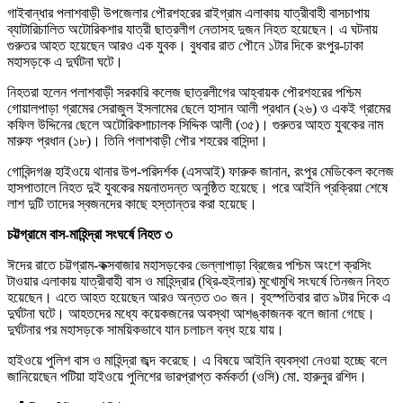
গাইবান্ধার পলাশবাড়ী উপজেলার পৌরশহরের রাইগ্রাম এলাকায় যাত্রীবাহী বাসচাপায়
ব্যাটারিচালিত অটোরিকশার যাত্রী ছাত্রলীগ নেতাসহ দুজন নিহত হয়েছেন। এ ঘটনায়
গুরুতর আহত হয়েছেন আরও এক যুবক। বুধবার রাত পৌনে ১টার দিকে রংপুর-ঢাকা
মহাসড়কে এ দুর্ঘটনা ঘটে।
নিহতরা হলেন পলাশবাড়ী সরকারি কলেজ ছাত্রলীগের আহ্বায়ক পৌরশহরের পশ্চিম
গোয়ালপাড়া গ্রামের সেরাজুল ইসলামের ছেলে হাসান আলী প্রধান (২৬) ও একই গ্রামের
কফিল উদ্দিনের ছেলে অটোরিকশাচালক সিদ্দিক আলী (৩৫)। গুরুতর আহত যুবকের নাম
মারুফ প্রধান (১৮)। তিনি পলাশবাড়ী পৌর শহরের বাসিন্দা।
গোবিন্দগঞ্জ হাইওয়ে থানার উপ-পরিদর্শক (এসআই) ফারুক জানান, রংপুর মেডিকেল কলেজ
হাসপাতালে নিহত দুই যুবকের ময়নাতদন্ত অনুষ্ঠিত হয়েছে। পরে আইনি প্রক্রিয়া শেষে
লাশ দুটি তাদের স্বজনদের কাছে হস্তান্তর করা হয়েছে।
চট্টগ্রামে বাস-মাহিন্দ্রা সংঘর্ষে নিহত ৩
ঈদের রাতে চট্টগ্রাম-কক্সবাজার মহাসড়কের ভেল্লাপাড়া ব্রিজের পশ্চিম অংশে ক্রসিং
টাওয়ার এলাকায় যাত্রীবাহী বাস ও মাহিন্দ্রার (থ্রি-হুইলার) মুখোমুখি সংঘর্ষে তিনজন নিহত
হয়েছেন। এতে আহত হয়েছেন আরও অন্তত ৩০ জন। বৃহস্পতিবার রাত ৯টার দিকে এ
দুর্ঘটনা ঘটে। আহতদের মধ্যে কয়েকজনের অবস্থা আশঙ্কাজনক বলে জানা গেছে।
দুর্ঘটনার পর মহাসড়কে সাময়িকভাবে যান চলাচল বন্ধ হয়ে যায়।
হাইওয়ে পুলিশ বাস ও মাহিন্দ্রা জব্দ করেছে। এ বিষয়ে আইনি ব্যবস্থা নেওয়া হচ্ছে বলে
জানিয়েছেন পটিয়া হাইওয়ে পুলিশের ভারপ্রাপ্ত কর্মকর্তা (ওসি) মো. হারুনুর রশিদ।