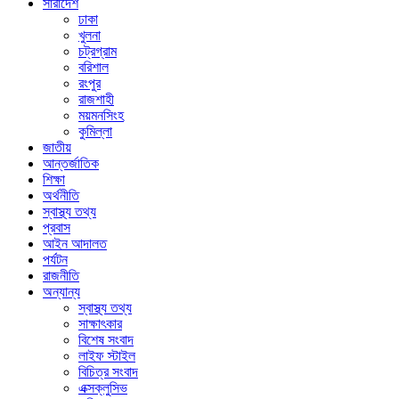
সারাদেশ
ঢাকা
খুলনা
চট্রগ্রাম
বরিশাল
রংপুর
রাজশাহী
ময়মনসিংহ
কুমিল্লা
জাতীয়
আন্তর্জাতিক
শিক্ষা
অর্থনীতি
স্বাস্থ্য তথ্য
প্রবাস
আইন আদালত
পর্যটন
রাজনীতি
অন্যান্য
স্বাস্থ্য তথ্য
সাক্ষাৎকার
বিশেষ সংবাদ
লাইফ স্টাইল
বিচিত্র সংবাদ
এক্সক্লুসিভ