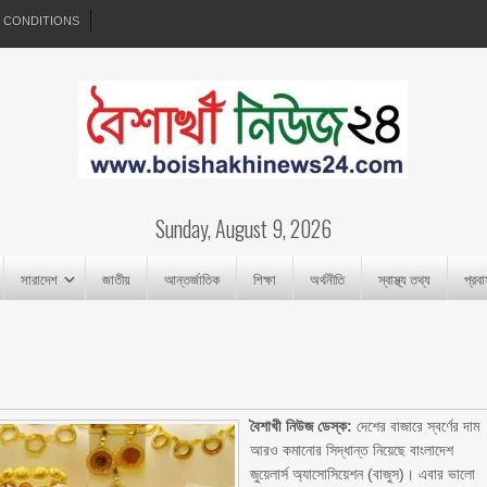
 CONDITIONS
Sunday, August 9, 2026
সারাদেশ
জাতীয়
আন্তর্জাতিক
শিক্ষা
অর্থনীতি
স্বাস্থ্য তথ্য
প্রব
বৈশাখী নিউজ ডেস্ক:
দেশের বাজারে স্বর্ণের দাম
আরও কমানোর সিদ্ধান্ত নিয়েছে বাংলাদেশ
জুয়েলার্স অ্যাসোসিয়েশন (বাজুস)। এবার ভালো