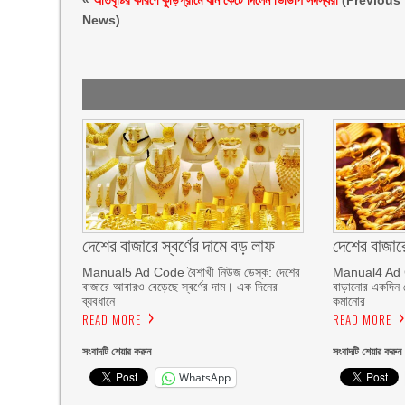
«
অতিবৃষ্টির কারণে কুড়িগ্রামে ধান কেটে দিলেন ভিডিপি সদস্যরা
(Previous
News)
দেশের বাজারে স্বর্ণের দামে বড় লাফ
দেশের বাজারে
Manual5 Ad Code বৈশাখী নিউজ ডেস্ক: দেশের
Manual4 Ad Co
বাজারে আবারও বেড়েছে স্বর্ণের দাম। এক দিনের
বাড়ানোর একদিন যে
ব্যবধানে
কমানোর
READ MORE
READ MORE
সংবাদটি শেয়ার করুন
সংবাদটি শেয়ার করুন
WhatsApp