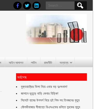
Search
for:
াস
আইন আদালত
পর্যটন
রাজনীতি
অন্যান্য
সর্বশেষ
যুক্তরাষ্ট্রের ভিসা নিয়ে এবার বড় দুঃসংবাদ!
জাপানে ভুতুড়ে বাড়ি কেনার হিড়িক!
সিলেটে হামের উপসর্গ নিয়ে দুই শিশু সহ তিনজনের মৃত্যু
মৌলভীবাজার সীমান্তে বিএসএফের গুলিতে যুবকের ‍মৃত্যু