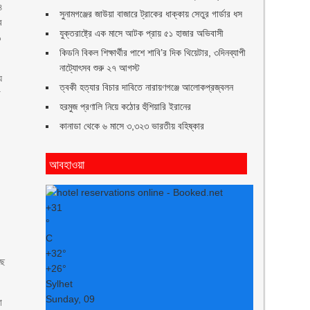
৪
সুনামগঞ্জের জাউয়া বাজারে ট্রাকের ধাক্কায় সেতুর গার্ডার ধস
র
যুক্তরাষ্ট্রে এক মাসে আটক প্রায় ৫১ হাজার অভিবাসী
১
কিডনি বিকল শিক্ষার্থীর পাশে শাবি’র দিক থিয়েটার, ৩দিনব্যাপী
নাট্যোৎসব শুরু ২৭ আগস্ট
য
ত্বকী হত্যার বিচার দাবিতে নারায়ণগঞ্জে আলোকপ্রজ্বলন
া
হরমুজ প্রণালি নিয়ে কঠোর হুঁশিয়ারি ইরানের
কানাডা থেকে ৬ মাসে ৩,৩২৩ ভারতীয় বহিষ্কার
আবহাওয়া
+
31
°
C
+
32°
ছে
+
26°
Sylhet
Sunday, 09
া