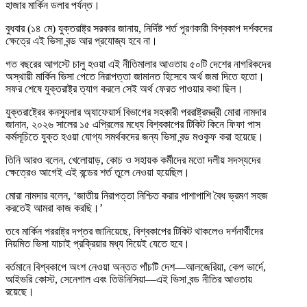
হাজার মার্কিন ডলার পর্যন্ত।
বুধবার (১৪ মে) যুক্তরাষ্ট্র সরকার জানায়, নির্দিষ্ট শর্ত পূরণকারী বিশ্বকাপ দর্শকদের
ক্ষেত্রে এই ভিসা বন্ড আর প্রযোজ্য হবে না।
গত বছরের আগস্টে চালু হওয়া এই নীতিমালার আওতায় ৫০টি দেশের নাগরিকদের
অস্থায়ী মার্কিন ভিসা পেতে নিরাপত্তা জামানত হিসেবে অর্থ জমা দিতে হতো।
সফর শেষে যুক্তরাষ্ট্র ত্যাগ করলে সেই অর্থ ফেরত পাওয়ার কথা ছিল।
যুক্তরাষ্ট্রের কনস্যুলার অ্যাফেয়ার্স বিভাগের সহকারী পররাষ্ট্রমন্ত্রী মোরা নামদার
জানান, ২০২৬ সালের ১৫ এপ্রিলের মধ্যে বিশ্বকাপের টিকিট কিনে ফিফা পাস
কর্মসূচিতে যুক্ত হওয়া যোগ্য সমর্থকদের জন্য ভিসা বন্ড মওকুফ করা হয়েছে।
তিনি আরও বলেন, খেলোয়াড়, কোচ ও সহায়ক কর্মীদের মতো দলীয় সদস্যদের
ক্ষেত্রেও আগেই এই বন্ডের শর্ত তুলে নেওয়া হয়েছিল।
মোরা নামদার বলেন, ‘জাতীয় নিরাপত্তা নিশ্চিত করার পাশাপাশি বৈধ ভ্রমণ সহজ
করতেই আমরা কাজ করছি।’
তবে মার্কিন পররাষ্ট্র দপ্তর জানিয়েছে, বিশ্বকাপের টিকিট থাকলেও দর্শনার্থীদের
নিয়মিত ভিসা যাচাই প্রক্রিয়ার মধ্য দিয়েই যেতে হবে।
বর্তমানে বিশ্বকাপে অংশ নেওয়া অন্তত পাঁচটি দেশ—আলজেরিয়া, কেপ ভার্দে,
আইভরি কোস্ট, সেনেগাল এবং তিউনিসিয়া—এই ভিসা বন্ড নীতির আওতায়
রয়েছে।