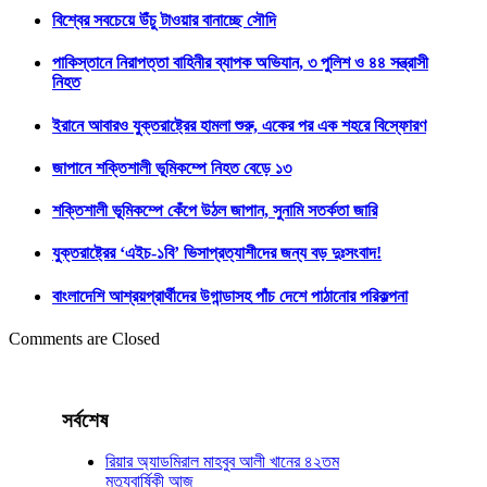
বিশ্বের সবচেয়ে উঁচু টাওয়ার বানাচ্ছে সৌদি
পাকিস্তানে নিরাপত্তা বাহিনীর ব্যাপক অভিযান, ৩ পুলিশ ও ৪৪ সন্ত্রাসী
নিহত
ইরানে আবারও যুক্তরাষ্ট্রের হামলা শুরু, একের পর এক শহরে বিস্ফোরণ
জাপানে শক্তিশালী ভূমিকম্পে নিহত বেড়ে ১৩
শক্তিশালী ভূমিকম্পে কেঁপে উঠল জাপান, সুনামি সতর্কতা জারি
যুক্তরাষ্ট্রের ‘এইচ-১বি’ ভিসাপ্রত্যাশীদের জন্য বড় দুঃসংবাদ!
বাংলাদেশি আশ্রয়প্রার্থীদের উগান্ডাসহ পাঁচ দেশে পাঠানোর পরিকল্পনা
Comments are Closed
সর্বশেষ
রিয়ার অ্যাডমিরাল মাহবুব আলী খানের ৪২তম
মৃত্যুবার্ষিকী আজ