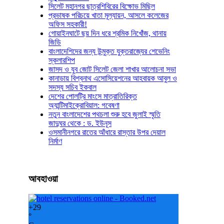
সিলেট মহানগর ছাত্রশিবিরের বিক্ষোভ মিছিল
প্রভাষক পরিচয়ে খাতা মূল্যায়ন, আসলে কলেজের
অফিস সহকারী!
গোয়াইনঘাটে ছয় দিন ধরে শ্রমিক নিখোঁজ, থানায়
জিডি
বাংলাদেশিদের জন্য উন্মুক্ত যুক্তরাজ্যের শেভেনিং
স্কলারশিপ
জাসদ ও যুব জোট সিলেট জেলা শাখার আলোচনা সভা
কানাডায় বিশ্বনাথ এসোসিয়েশনের আহবায়ক আবুল ও
সদস্য সচিব ইকবাল
দেশের পোলট্রি মাংসে মাত্রাতিরিক্ত
অ্যান্টিমাইক্রোবিয়াল: গবেষণা
নতুন বাংলাদেশের পথচলা শুরু হবে জুলাই স্মৃতি
জাদুঘর থেকে : ড. ইউনূস
ওসমানীনগরে রাতের আঁধারে রাস্তার উপর দেয়াল
নির্মাণ
আবহাওয়া
+
29
°