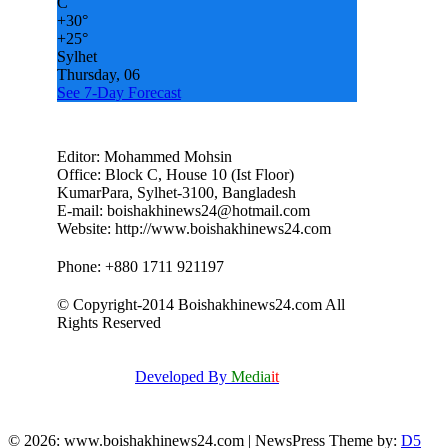
C
+
30°
+
25°
Sylhet
Thursday, 06
See 7-Day Forecast
Editor: Mohammed Mohsin
Office: Block C, House 10 (Ist Floor)
KumarPara, Sylhet-3100, Bangladesh
E-mail: boishakhinews24@hotmail.com
Website: http://www.boishakhinews24.com
Phone: +880 1711 921197
© Copyright-2014 Boishakhinews24.com All
Rights Reserved
Developed By
Media
it
© 2026: www.boishakhinews24.com
| NewsPress Theme by:
D5