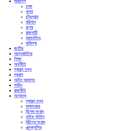
সারাদেশ
ঢাকা
খুলনা
চট্রগ্রাম
বরিশাল
রংপুর
রাজশাহী
ময়মনসিংহ
কুমিল্লা
জাতীয়
আন্তর্জাতিক
শিক্ষা
অর্থনীতি
স্বাস্থ্য তথ্য
প্রবাস
আইন আদালত
পর্যটন
রাজনীতি
অন্যান্য
স্বাস্থ্য তথ্য
সাক্ষাৎকার
বিশেষ সংবাদ
লাইফ স্টাইল
বিচিত্র সংবাদ
এক্সক্লুসিভ