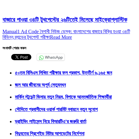
বাজারে পাওয়া ৩৪টি টুথপেস্টের ২৬টিতেই মিলেছে মাইক্রোপ্লাস্টিক
Manual1 Ad Code বৈশাখী নিউজ ডেস্ক: বাংলাদেশের বাজারে বিক্রি হওয়া ৩৪টি
বিভিন্ন ব্র্যান্ডের টুথপেস্ট পরীক্ষা
Read More
সংবাদটি শেয়ার করুন
WhatsApp
৫০তম বিসিএস লিখিত পরীক্ষার ফল প্রকাশ, উত্তীর্ণ ৬,১৬৫ জন
জল আর জীবনের অপূর্ব সেতুবন্ধন
মার্কিন স্টুডেন্ট ভিসায় নতুন নিয়ম, বিপাকে আন্তর্জাতিক শিক্ষার্থীরা
সৌদিতে প্রবাসীদের ওয়ার্ক পারমিট নবায়নে নতুন সুযোগ
ড্রাইভিং লাইসেন্স নিয়ে বিআরটিএ’র জরুরি বার্তা
বিদ্যুতের প্রিপেইড মিটার আপডেটের নির্দেশনা