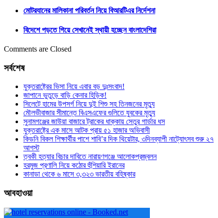
মোটরযানের মালিকানা পরিবর্তন নিয়ে বিআরটিএর নির্দেশনা
বিদেশে পড়তে গিয়ে সেখানেই স্থায়ী হচ্ছেন বাংলাদেশিরা
Comments are Closed
সর্বশেষ
যুক্তরাষ্ট্রের ভিসা নিয়ে এবার বড় দুঃসংবাদ!
জাপানে ভুতুড়ে বাড়ি কেনার হিড়িক!
সিলেটে হামের উপসর্গ নিয়ে দুই শিশু সহ তিনজনের মৃত্যু
মৌলভীবাজার সীমান্তে বিএসএফের গুলিতে যুবকের ‍মৃত্যু
সুনামগঞ্জের জাউয়া বাজারে ট্রাকের ধাক্কায় সেতুর গার্ডার ধস
যুক্তরাষ্ট্রে এক মাসে আটক প্রায় ৫১ হাজার অভিবাসী
কিডনি বিকল শিক্ষার্থীর পাশে শাবি’র দিক থিয়েটার, ৩দিনব্যাপী নাট্যোৎসব শুরু ২৭
আগস্ট
ত্বকী হত্যার বিচার দাবিতে নারায়ণগঞ্জে আলোকপ্রজ্বলন
হরমুজ প্রণালি নিয়ে কঠোর হুঁশিয়ারি ইরানের
কানাডা থেকে ৬ মাসে ৩,৩২৩ ভারতীয় বহিষ্কার
আবহাওয়া