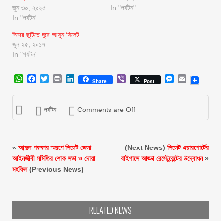
জুন ৩০, ২০২৫
In "পর্যটন"
In "পর্যটন"
ঈদের ছুটিতে ঘুরে আসুন সিলেট
জুন ২৫, ২০১৭
In "পর্যটন"
WhatsApp
Facebook
Twitter
Print
LinkedIn
Viber
Messenger
Email
Share
Post
পর্যটন
Comments are Off
«
আব্দুল গফফার স্মরণে সিলেট জেলা
(Next News)
সিলেট এয়ারপোর্টের
আইনজীবী সমিতির শোক সভা ও দোয়া
বাইপাসে আড্ডা রেস্টেুরেন্টের উদ্বোধন
»
মহফিল
(Previous News)
RELATED NEWS