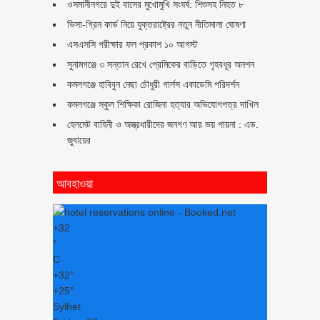
ওসমানীনগরে দুই বাসের মুখোমুখি সংঘর্ষ: শিশুসহ নিহত ৮
ভিসা-গ্রিন কার্ড নিয়ে যুক্তরাষ্ট্রের নতুন নীতিমালা ঘোষণা
এসএসসি পরীক্ষার ফল প্রকাশ ১০ আগস্ট
সুনামগঞ্জে ৩ সন্তান রেখে প্রেমিকের বাড়িতে গৃহবধূর অনশন
কমলগঞ্জে হাবিবুন নেছা চৌধুরী গার্লস একাডেমি পরিদর্শন
কমলগঞ্জে স্কুল শিক্ষিকা রোজিনা হত্যার অভিযোগপত্র দাখিল
হেলমেট বাহিনী ও অস্ত্রধারীদের জনগণ আর ভয় পায়না : এড.
জুবায়ের
আবহাওয়া
+
32
°
C
+
32°
+
25°
Sylhet