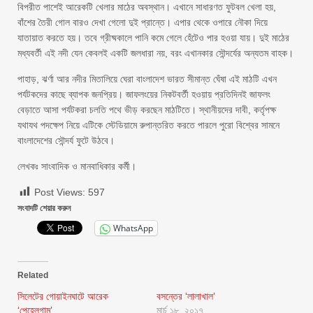
বিপরীত পাশেই আরেকটি খেলার মাঠের অবস্থান। এখানে সাধারণত ফুটবল খেলা হয়,
বাঁশের তৈরী গোল বারও দেখা গেলো দুই প্রান্তে। এপার থেকে ওপারে নৌকা দিয়ে
যাতায়াত করতে হয়। তবে গ্রীষ্মকালে পানি কমে গেলে হেঁটেও পার হওয়া যায়। দুই মাঠের
মধ্যবর্তী এই নদী যেন কেবলই একটি জলধারা নয়, বরং এখানকার সৌন্দর্যের অন্যতম বাহক।
পাহাড়, ঝর্ণা আর নদীর মিতালিয়ে ঘেরা বাংলাদেশ ভারত সীমান্ত ঘেঁষা এই মাঠটি এখন
পর্যটকদের কাছে ব্যাপক জনপ্রিয়। জাফলংয়ের নিকটবর্তী হওয়ায় প্রতিদিনই জাফলং
বেড়াতে আসা পর্যটকরা চলতি পথে ভীড় করছেন মাঠটিতে। স্থানীয়দের দাবী, কর্তৃপক্ষ
যথাযথ পদক্ষেপ নিয়ে এটিকে স্টেডিয়ামে রুপান্তরিত করতে পারলে পুরো বিশ্বের সামনে
বাংলাদেশের সৌন্দর্য ফুটে উঠবে।
লেখকঃ সাংবাদিক ও মানবাধিকার কর্মী।
Post Views:
597
সংবাদটি শেয়ার করুন
WhatsApp
Related
সিলেটের গোয়াইনঘাটে আরেক
বসন্তের ‘লালাখাল’
‘পেহেলগাম’
মার্চ ১৮, ২০১৭