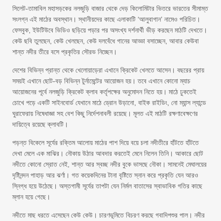
সিলেট-তামাবিল মহাসড়কের নলজুড়ি বাজার থেকে দেড় কিলোমিটার ভিতরে ভারতের সীমাম্ত
সংলগ্ন এই মাঠের অবস্থান। স্থানীয়দের কাছে এলাকাটি ‘আলুবাগান’ নামেও পরিচিত।
ফেসবুক, ইউটিউবে ভিডিও ছড়িয়ে পড়ার পর অসংখ্য দর্শনার্থী ভীড় করছেন মাঠটি দেখতে।
কেউ ছবি তুলছেন, কেউ খেলছেন, কেউ দলবেঁধে গানের আড্ডা বসাচ্ছেন, আবার কেউবা
শান্ত নদীর তীরে বসে প্রকৃতির সৌরভ নিচ্ছেন।
দেশের বিভিন্ন প্রান্ত থেকে খেলোয়াড়েরা এখানে ক্রিকেট খেলতে আসেন। বছরের প্রায়
সময়ই এখানে ছোট-বড় বিভিন্ন টুর্নামেন্টের আয়োজন হয়। তবে এখানে কোনো ম্যাচ
আয়োজনের পূর্বে নলজুড়ি ক্রিকেট ক্লাব কর্তৃপক্ষের অনুমোদন নিতে হয়। মাঠে ঢুকতেই
চোখে পড়ে একটি সাইনবোর্ড যেখানে মাঠে ড্রোন উড়ানো, বাইক রাইডিং, নো ম্যান্স ল্যান্ডে
ঘুরাফেরায় নিষেধাজ্ঞা সহ বেশ কিছু নির্দেশনাবলী রয়েছে। মূলত এই মাঠটি রক্ষণাবেক্ষণের
দায়িত্বে রয়েছে ক্লাবটি।
পড়ন্ত বিকেলে সূর্যের রক্তিম আলোয় মাঠের পাশ দিয়ে বয়ে চলা নদীতীরে হাঁটতে হাঁটতে
দেখা মেলে এক মাঝির। নৌকায় উঠার আবদার করতেই মেনে নিলেন তিনি। আকারে ছোট
নদীতে কোনো স্রোত নেই, শান্ত আর স্বচ্ছ নদীর বুকে ভাসছে নৌকা। সামনেই মেঘালয়ের
দৃষ্টিনন্দন পাহাড় আর ঝর্ণা। গত কয়েকদিনের টানা বৃষ্টিতে স্নান করে প্রকৃতি যেন আরও
স্নিগ্ধ হয়ে উঠেছে। অস্তগামী সূর্যের তাপটা যেন নির্মল বাতাসের স্বাভাবিক গতির কাছে
ম্লান হয়ে গেছে।
নদীতে মাছ ধরতে এসেছেন কেউ কেউ। চারণভূমিতে বিচরণ করছে গবাদিপশুর পাল। নদীর