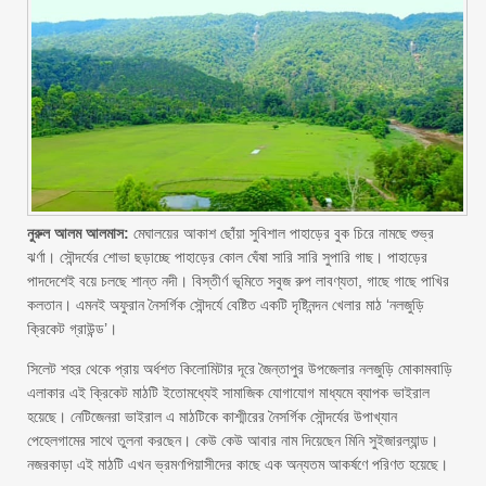
নুরুল আলম আলমাস:
মেঘালয়ের আকাশ ছোঁয়া সুবিশাল পাহাড়ের বুক চিরে নামছে শুভ্র
ঝর্ণা। সৌন্দর্যের শোভা ছড়াচ্ছে পাহাড়ের কোল ঘেঁষা সারি সারি সুপারি গাছ। পাহাড়ের
পাদদেশেই বয়ে চলছে শান্ত নদী। বিস্তীর্ণ ভূমিতে সবুজ রুপ লাবণ্যতা, গাছে গাছে পাখির
কলতান। এমনই অফুরান নৈসর্গিক সৌন্দর্যে বেষ্টিত একটি দৃষ্টিনন্দন খেলার মাঠ ‘নলজুড়ি
ক্রিকেট গ্রাউন্ড’।
সিলেট শহর থেকে প্রায় অর্ধশত কিলোমিটার দূরে জৈন্তাপুর উপজেলার নলজুড়ি মোকামবাড়ি
এলাকার এই ক্রিকেট মাঠটি ইতোমধ্যেই সামাজিক যোগাযোগ মাধ্যমে ব্যাপক ভাইরাল
হয়েছে। নেটিজেনরা ভাইরাল এ মাঠটিকে কাশ্মীরের নৈসর্গিক সৌন্দর্যের উপাখ্যান
পেহেলগামের সাথে তুলনা করছেন। কেউ কেউ আবার নাম দিয়েছেন মিনি সুইজারল্যান্ড।
নজরকাড়া এই মাঠটি এখন ভ্রমণপিয়াসীদের কাছে এক অন্যতম আকর্ষণে পরিণত হয়েছে।