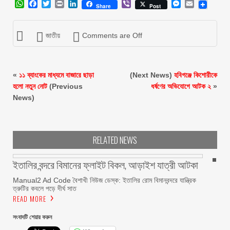
WhatsApp
Facebook
Twitter
Print
LinkedIn
Viber
Messenger
Email
Share
Post
জাতীয়
Comments are Off
«
১১ ব্যাংকের মাধ্যমে বাজারে ছাড়া
(Next News)
হবিগঞ্জে কিশোরীকে
হলো নতুন নোট
(Previous
ধর্ষণের অভিযোগে আটক ২
»
News)
RELATED NEWS
ইতালির বন্দরে বিমানের ফ্লাইট বিকল, আড়াইশ যাত্রী আটকা
Manual2 Ad Code বৈশাখী নিউজ ডেস্ক: ইতালির রোম বিমানবন্দরে যান্ত্রিক
ত্রুটির কবলে পড়ে দীর্ঘ সাত
READ MORE
সংবাদটি শেয়ার করুন