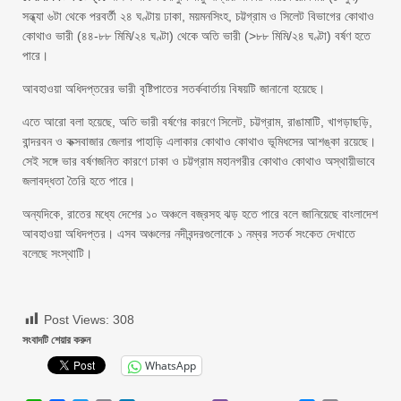
সন্ধ্যা ৬টা থেকে পরবর্তী ২৪ ঘণ্টায় ঢাকা, ময়মনসিংহ, চট্টগ্রাম ও সিলেট বিভাগের কোথাও
কোথাও ভারী (৪৪-৮৮ মিমি/২৪ ঘণ্টা) থেকে অতি ভারী (>৮৮ মিমি/২৪ ঘণ্টা) বর্ষণ হতে
পারে।
আবহাওয়া অধিদপ্তরের ভারী বৃষ্টিপাতের সতর্কবার্তায় বিষয়টি জানানো হয়েছে।
এতে আরো বলা হয়েছে, অতি ভারী বর্ষণের কারণে সিলেট, চট্টগ্রাম, রাঙামাটি, খাগড়াছড়ি,
বান্দরবন ও কক্সবাজার জেলার পাহাড়ি এলাকার কোথাও কোথাও ভূমিধসের আশঙ্কা রয়েছে।
সেই সঙ্গে ভার বর্ষণজনিত কারণে ঢাকা ও চট্টগ্রাম মহানগরীর কোথাও কোথাও অস্থায়ীভাবে
জলাবদ্ধতা তৈরি হতে পারে।
অন্যদিকে, রাতের মধ্যে দেশের ১০ অঞ্চলে বজ্রসহ ঝড় হতে পারে বলে জানিয়েছে বাংলাদেশ
আবহাওয়া অধিদপ্তর। এসব অঞ্চলের নদীবন্দরগুলোকে ১ নম্বর সতর্ক সংকেত দেখাতে
বলেছে সংস্থাটি।
Post Views:
308
সংবাদটি শেয়ার করুন
WhatsApp