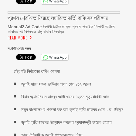
WhatsApp
প্রথম শ্রেণিতে ফিরছে লটারিতে ভর্তি, বাকি সব পরীক্ষায়
Manual2 Ad Code বৈশাখী নিউজ ডেস্ক: প্রথম শ্রেণিতে শিক্ষার্থী ভর্তিতে
আবারও লটারিপদ্ধতি চালু রাখার সিদ্ধান্ত
READ MORE
সংবাদটি শেয়ার করুন
WhatsApp
রাষ্ট্রপতি নির্বাচনের তারিখ ঘোষণা
জুলাই মাসে সড়ক দুর্ঘটনায় প্রাণ গেল ৪১৬ জনের
রিয়ার অ্যাডমিরাল মাহবুব আলী খানের ৪২তম মৃত্যুবার্ষিকী আজ
নতুন বাংলাদেশের পথচলা শুরু হবে জুলাই স্মৃতি জাদুঘর থেকে : ড. ইউনূস
জুলাই স্মৃতি জাদুঘর উদ্বোধন করলেন প্রধানমন্ত্রী তারেক রহমান
আজ ঐতিহাসিক জুলাই গণঅভ্যুত্থান দিবস