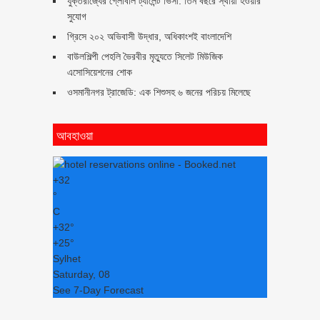
যুক্তরাজ্যের গ্লোবাল ট্যালেন্ট ভিসা: তিন বছরে স্থায়ী হওয়ার
সুযোগ
গ্রিসে ২০২ অভিবাসী উদ্ধার, অধিকাংশই বাংলাদেশি
বাউলশিল্পী পেহলি ভৈরবীর মৃত্যুতে সিলেট মিউজিক
এসোসিয়েশনের শোক
ওসমানীনগর ট্রাজেডি: এক শিশুসহ ৬ জনের পরিচয় মিলেছে
আবহাওয়া
+
32
°
C
+
32°
+
25°
Sylhet
Saturday, 08
See 7-Day Forecast