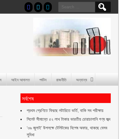
Search
for:
াস
আইন আদালত
পর্যটন
রাজনীতি
অন্যান্য
সর্বশেষ
প্রথম শ্রেণিতে ফিরছে লটারিতে ভর্তি, বাকি সব পরীক্ষায়
সিলেট সীমান্তে ৫২ লাখ টাকার ভারতীয় চোরাচালানি পণ্য জব্দ
‘৩৬ জুলাই’ উপলক্ষে টেলিটকের বিশেষ অফার, থাকছে যেসব
সুবিধা