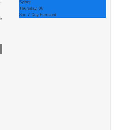
Sylhet
Thursday, 06
See 7-Day Forecast
»