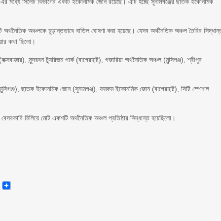
 এর মধ্যে সিলেট বিভাগের একটি ইকোনমিক জোন রয়েছে। এটি হচ্ছে সুনামগঞ্জের ছাতক ইকোনমিক
টি অর্থনৈতিক অঞ্চলকে চূড়ান্তভাবে বাতিল ঘোষণা করা হয়েছে। যেসব অর্থনৈতিক অঞ্চল তৈরির সিদ্ধান্
হওয়ার কথা ছিলো।
বাজার), সুন্দরবন ট্যুরিজম পার্ক (বাগেরহাট), গজারিয়া অর্থনৈতিক অঞ্চল (মুন্সিগঞ্জ), শ্রীপুর
এ (মুন্সিগঞ্জ), ছাতক ইকোনমিক জোন (সুনামগঞ্জ), ফমকম ইকোনমিক জোন (বাগেরহাট), সিটি স্পেশাল
েসরকারি মিলিয়ে মোট একশটি অর্থনৈতিক অঞ্চল প্রতিষ্ঠার সিদ্ধান্ত হয়েছিলো।
senger
Email