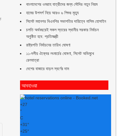
বাংলাদেশের ওমরাহ যাত্রীদের জন্য সৌদির নতুন নিয়ম
হামের উপসর্গ নিয়ে আরও ৬ শিশুর মৃত্যু
ত
সিলেট মহানগর বিএনপির সভাপতির দায়িত্বে নাসিম হোসাইন
চলতি অর্থবছরেই সকল স্তরের স্থানীয় সরকার নির্বাচন
অনুষ্ঠিত হবে: প্রতিমন্ত্রী
রাষ্ট্রপতি নির্বাচনের তারিখ ঘোষণা
১১-দলীয় ঐক্যের লংমার্চের ঘোষণা, সিলেট অভিমুখে
রেলযাত্রা
দেশের বাজারে বাড়ল স্বর্ণের দাম
আবহাওয়া
+
27
°
C
+
31°
+
25°