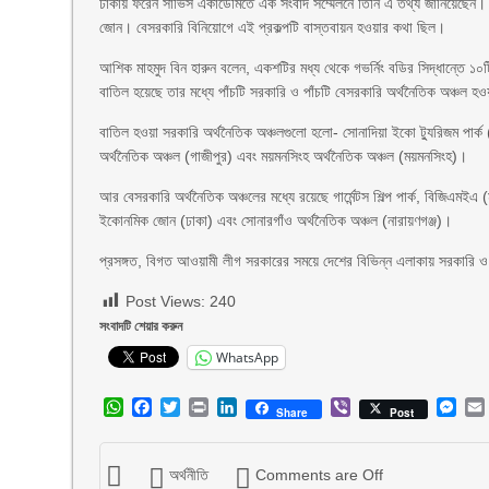
ঢাকায় ফরেন সার্ভিস একাডেমিতে এক সংবাদ সম্মেলনে তিনি এ তথ্য জানিয়েছেন।
জোন। বেসরকারি বিনিয়োগে এই প্রকল্পটি বাস্তবায়ন হওয়ার কথা ছিল।
আশিক মাহমুদ বিন হারুন বলেন, একশটির মধ্য থেকে গভর্নিং বডির সিদ্ধান্তে ১০
বাতিল হয়েছে তার মধ্যে পাঁচটি সরকারি ও পাঁচটি বেসরকারি অর্থনৈতিক অঞ্চল 
বাতিল হওয়া সরকারি অর্থনৈতিক অঞ্চলগুলো হলো- সোনাদিয়া ইকো ট্যুরিজম পার্ক (কক্স
অর্থনৈতিক অঞ্চল (গাজীপুর) এবং ময়মনসিংহ অর্থনৈতিক অঞ্চল (ময়মনসিংহ)।
আর বেসরকারি অর্থনৈতিক অঞ্চলের মধ্যে রয়েছে গার্মেন্টস শিল্প পার্ক, বিজিএমই
ইকোনমিক জোন (ঢাকা) এবং সোনারগাঁও অর্থনৈতিক অঞ্চল (নারায়ণগঞ্জ)।
প্রসঙ্গত, বিগত আওয়ামী লীগ সরকারের সময়ে দেশের বিভিন্ন এলাকায় সরকারি ও ব
Post Views:
240
সংবাদটি শেয়ার করুন
WhatsApp
WhatsApp
Facebook
Twitter
Print
LinkedIn
Viber
Mes
Share
Post
অর্থনীতি
Comments are Off