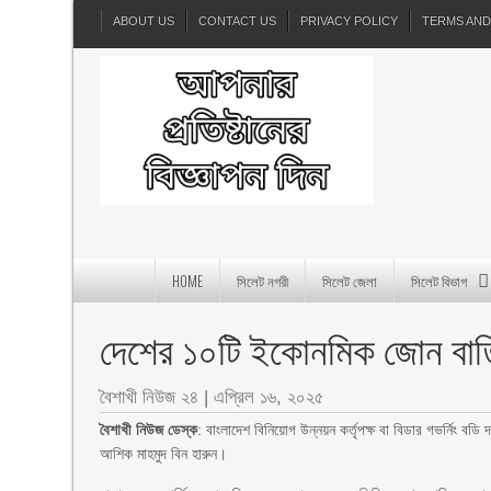
ABOUT US
CONTACT US
PRIVACY POLICY
TERMS AND
HOME
সিলেট নগরী
সিলেট জেলা
সিলেট বিভাগ
দেশের ১০টি ইকোনমিক জোন বা
বৈশাখী নিউজ ২৪
|
এপ্রিল ১৬, ২০২৫
বৈশাখী নিউজ ডেস্ক
: বাংলাদেশ বিনিয়োগ উন্নয়ন কর্তৃপক্ষ বা বিডার গভর্নিং বডি 
আশিক মাহমুদ বিন হারুন।