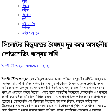
কৃষি
ফিচার
ক্রীড়া
বিনোদন
ধর্ম
নারী ও শিশু
মিডিয়া
তথ্য প্রযুক্তি
সিলেটের বিদ্যুতের বৈষম্য দূর করে অসহনীয়
লোডশেডিং বন্ধের দাবি
বৈশাখী নিউজ ২৪
|
সেপ্টেম্বর ৮, ২০২৪
বৈশাখী নিউজ ডেস্ক:
গ্যাস-বিদ্যুৎ গ্রাহক কল্যাণ পরিষদের কেন্দ্রীয় কমিটির আহবায়ক
সিনিয়র আইনজীবী নাসির উদ্দিন, সিনিয়র যুগ্ম আহবায়ক ইকবাল হোসেন চৌধুরী, সদস্য
সচিব জননেতা মকসুদ হোসেন এক যৌথ বিবৃতিতে বলেন, কয়েক দিন ধরে ভাদ্র মাসের
প্রচণ্ড খরতাপে পুড়ছে সিলেট। এরই মধ্যে অসহনীয় বিদ্যুতের লোডশেডিং এর কারণে
জনজীবনে দুর্বিষহ অস্থিরতা বিরাজ করছে। ফলে বাসাবাড়িতে পানির জন্য হাহাকার শুরু
হয়েছে। লোডশেডিং এর তীব্রতায় সিলেটের লক্ষ লক্ষ বিদ্যুৎ গ্রাহক অতিষ্ঠ হয়ে
উঠেছেন। গত কয়েক দিন ধরে বেলা বাড়ার সাথে তাপমাত্রা বৃদ্ধি পেতে থাকে। আর এ
সময় বিদ্যুত না থাকার কারণে ব্যবসা-বাণিজ্য, ছাত্র-ছাত্রীদের লেখাপড়া ও সাধারণ