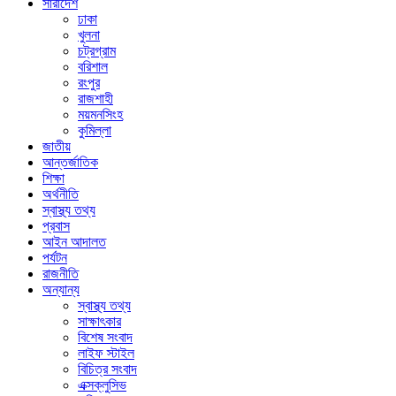
সারাদেশ
ঢাকা
খুলনা
চট্রগ্রাম
বরিশাল
রংপুর
রাজশাহী
ময়মনসিংহ
কুমিল্লা
জাতীয়
আন্তর্জাতিক
শিক্ষা
অর্থনীতি
স্বাস্থ্য তথ্য
প্রবাস
আইন আদালত
পর্যটন
রাজনীতি
অন্যান্য
স্বাস্থ্য তথ্য
সাক্ষাৎকার
বিশেষ সংবাদ
লাইফ স্টাইল
বিচিত্র সংবাদ
এক্সক্লুসিভ