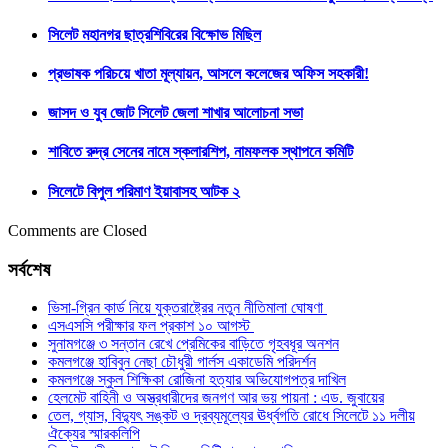
সিলেট মহানগর ছাত্রশিবিরের বিক্ষোভ মিছিল
প্রভাষক পরিচয়ে খাতা মূল্যায়ন, আসলে কলেজের অফিস সহকারী!
জাসদ ও যুব জোট সিলেট জেলা শাখার আলোচনা সভা
শাবিতে রুদ্র সেনের নামে স্কলারশিপ, নামফলক স্থাপনে কমিটি
সিলেটে বিপুল পরিমাণ ইয়াবাসহ আটক ২
Comments are Closed
সর্বশেষ
ভিসা-গ্রিন কার্ড নিয়ে যুক্তরাষ্ট্রের নতুন নীতিমালা ঘোষণা
এসএসসি পরীক্ষার ফল প্রকাশ ১০ আগস্ট
সুনামগঞ্জে ৩ সন্তান রেখে প্রেমিকের বাড়িতে গৃহবধূর অনশন
কমলগঞ্জে হাবিবুন নেছা চৌধুরী গার্লস একাডেমি পরিদর্শন
কমলগঞ্জে স্কুল শিক্ষিকা রোজিনা হত্যার অভিযোগপত্র দাখিল
হেলমেট বাহিনী ও অস্ত্রধারীদের জনগণ আর ভয় পায়না : এড. জুবায়ের
তেল, গ্যাস, বিদ্যুৎ সঙ্কট ও দ্রব্যমূল্যের ঊর্ধ্বগতি রোধে সিলেটে ১১ দলীয়
ঐক্যের স্মারকলিপি