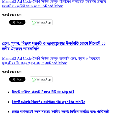
Manual3 Ad Code বৈশাখী নিউজ ডেস্ক: বাংলাদেশ জামায়াতে ইসলামীর কেন্দ্রীয়
সহকারী সেক্রেটারী জেনারেল ও ১১
Read More
সংবাদটি শেয়ার করুন
WhatsApp
তেল, গ্যাস, বিদ্যুৎ সঙ্কট ও দ্রব্যমূল্যের ঊর্ধ্বগতি রোধে সিলেটে ১১
দলীয় ঐক্যের স্মারকলিপি
Manual3 Ad Code বৈশাখী নিউজ ডেস্ক: জ্বালানি তেল, গ্যাস ও বিদ্যুতের
মূল্যবৃদ্ধির সিদ্ধান্ত প্রত্যাহার, গ্যাস
Read More
সংবাদটি শেয়ার করুন
WhatsApp
সিলেট নগরীতে যানজট নিরসনে সিটি বাস চালুর দাবি
সিলেট মহানগর বিএনপির সভাপতির দায়িত্বে নাসিম হোসাইন
চলতি অর্থবছরেই সকল স্তরের স্থানীয় সরকার নির্বাচন অনুষ্ঠিত হবে: প্রতিমন্ত্রী