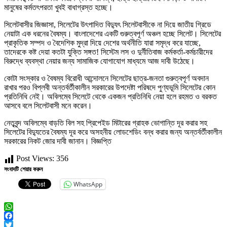
মানুষের কর্মতৎপরতা খুবই বাধাগ্রস্ত হচ্ছে।
সিলেটবাসীর জিজ্ঞাসা, সিলেটের উৎপাদিত বিদ্যুৎ সিলেটবাসীকে না দিয়ে জাতীয় গ্রিডে
নেয়াটা এক ধরনের বৈষম্য। বাংলাদেশের একটি গুরুত্বপূর্ণ অঞ্চল হচ্ছে সিলেট। সিলেটের
প্রাকৃতিক সম্পদ ও বৈদেশিক মুদ্রা দিয়ে দেশের অর্থনীতি যারা সমৃদ্ধ করে যাচ্ছে,
তাদেরকে কষ্ট দেয়া কতটা যুক্তি সঙ্গত! সিস্টেম লস ও দুর্নীতিবাজ কর্মকর্তা-কর্মচারীদের
বিরুদ্ধে ব্যবস্থা নেয়ার জন্য সামাজিক যোগাযোগ মাধ্যমে আজ দাবী উঠেছে।
কোটা সংস্কার ও বৈষম্য বিরোধী আন্দোলনে সিলেটের ছাত্র-জনতা গুরুত্বপূর্ণ অবদান
রাখার পরও বিপ্লবী অন্তর্বর্তীকালীন সরকারের উপদেষ্টা পরিষদে পুণ্যভূমি সিলেটের কোন
প্রতিনিধি নেই। অবিলম্বে সিলেটে থেকে একজন প্রতিনিধি নেয়া হলে রহমত ও বরকত
আসবে বলে সিলেটবাসী মনে করেন।
নেতৃবৃন্দ অবিলম্বে বাড়তি বিল সহ প্রিপেইড মিটারের গ্রাহক ভোগান্তি দূর করার সহ
সিলেটের বিদ্যুতের বৈষম্য দূর করে অসহনীয় লোডশেডিং বন্ধ করার জন্য অন্তর্বর্তীকালীন
সরকারের নিকট জোর দাবী জানান। বিজ্ঞপ্তি
Post Views:
356
সংবাদটি শেয়ার করুন
WhatsApp
WhatsApp
Facebook