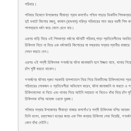
পরিবার।
শনিবার বিকেলে উপজেলার সীমান্ত গ্রাম কলাগাঁও পশ্চিম পাড়ার ভিকটিম শিশুকন্যা
দুই বখাটে কিশোর মজনু, কামাল (ছদ্দনাম) দরিদ্র পরিবারের সাত বছর বয়সী শিশু 
পালাক্রমে ধর্ষণ করে ফেলে রেখে যায়।
এরপর বাড়ি ফিরে ওই শিশুকন্যা ধর্ষণের ঘটনাটি পরিবার,পাড়া প্রতিবেশীদের অবহ
চিকিৎসা নিতে না দিয়ে এক ধর্ষণকারি কিশোরের মা শুক্রবার সন্ধায় স্থানীয় বাজ
সেবন করতে দেন।
এরপর ওই পল্লী চিকিৎসক গণধর্ষণের ঘটনা জানাজানি হলে ইজ্জত যাবে, থানায় গিয়
চাঁপ সৃষ্টি করতে থাকেন।
গণধর্ষণের ঘটনায় দ্রুত সরকারি হাসপাতালে নিয়ে গিয়ে ভিকটিমের চিকিৎসাসেবা গ্
পরিবারের লোকজন ও প্রতিবেশীরা অভিযোগ করেন, ঘটনা জানাজানি না করতে এ গণ
চিকিৎসাসেবা না নিতে এবং থানায় গিয়ে আইনি সহায়তা না নিতেও বাঁধা দিয়ে চাঁপ স
চিকিৎসক বশির আহমদ ওরফে বুরুজ।
শনিবার সন্ধায় উপজেলার সীমান্ত বাজার কলাগাঁও’র পল্লী চিকিৎসক বশির আহমদ
তিনি বলেন, রক্তক্ষরণ বন্ধের জন্য এক শিশু কন্যার চিকিৎসা সেবা দিয়েছি, গণধর
কোন বাঁধা দেইনি।