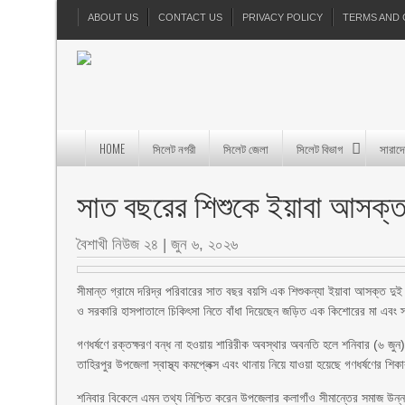
ABOUT US
CONTACT US
PRIVACY POLICY
TERMS AND 
HOME
সিলেট নগরী
সিলেট জেলা
সিলেট বিভাগ
সারাদ
সাত বছরের শিশুকে ইয়াবা আসক্ত
বৈশাখী নিউজ ২৪
|
জুন ৬, ২০২৬
সীমান্ত গ্রামে দরিদ্র পরিবারের সাত বছর বয়সি এক শিশুকন্যা ইয়াবা আসক্ত দ
ও সরকারি হাসপাতালে চিকিৎসা নিতে বাঁধা দিয়েছেন জড়িত এক কিশোরের মা এবং 
গণধর্ষণে রক্তক্ষরণ বন্ধ না হওয়ায় শারিরীক অবস্থার অবনতি হলে শনিবার (৬ জুন
তাহিরপুর উপজেলা স্বাস্থ্য কমপ্লেক্স এবং থানায় নিয়ে যাওয়া হয়েছে গণধর্ষণের শিক
শনিবার বিকেলে এমন তথ্য নিশ্চিত করেন উপজেলার কলাগাঁও সীমান্তের সমাজ উন্নয়ন