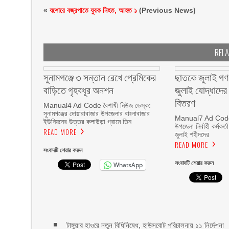
«
যশোরে বজ্রপাতে যুবক নিহত, আহত ১
(Previous News)
REL
সুনামগঞ্জে ৩ সন্তান রেখে প্রেমিকের
ছাতকে জুলাই গণ-
বাড়িতে গৃহবধূর অনশন
জুলাই যোদ্ধাদের 
বিতরণ
Manual4 Ad Code বৈশাখী নিউজ ডেস্ক:
সুনামগঞ্জের দোয়ারাবাজার উপজেলার বাংলাবাজার
Manual7 Ad Code ছা
ইউনিয়নের উত্তর কলাউড়া গ্রামে তিন
উপজেলা নির্বাহী কর্মকর্
READ MORE
জুলাই শহীদদের
READ MORE
সংবাদটি শেয়ার করুন
সংবাদটি শেয়ার করুন
WhatsApp
টাঙ্গুয়ার হাওরে নতুন বিধিনিষেধ, হাউসবোট পরিচালনায় ১১ নির্দেশনা