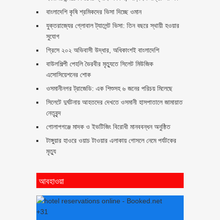
বাংলাদেশি কৃষি শ্রমিকদের ভিসা দিচ্ছে ওমান
যুক্তরাজ্যের গ্লোবাল ট্যালেন্ট ভিসা: তিন বছরে স্থায়ী হওয়ার
সুযোগ
গ্রিসে ২০২ অভিবাসী উদ্ধার, অধিকাংশই বাংলাদেশি
বাউলশিল্পী পেহলি ভৈরবীর মৃত্যুতে সিলেট মিউজিক
এসোসিয়েশনের শোক
ওসমানীনগর ট্রাজেডি: এক শিশুসহ ৬ জনের পরিচয় মিলেছে
সিলেটে দুর্ঘটনায় আহতদের দেখতে ওসমানী হাসপাতালে জামায়াত
নেতৃবৃন্দ
গোলাপগঞ্জে মাদক ও ইভটিজিং বিরোধী মানববন্ধন অনুষ্ঠিত
টাঙ্গুয়ার হাওরে ওয়াচ টাওয়ার এলাকায় গোসলে নেমে পর্যটকের
মৃত্যু
আবহাওয়া
+
31