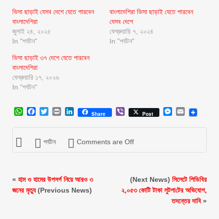
ভিসা ছাড়াই যেসব দেশে যেতে পারবেন
বাংলাদেশিরা ভিসা ছাড়াই যেতে পারবেন
বাংলাদেশিরা
যেসব দেশে
জুলাই ২৪, ২০২৫
ফেব্রুয়ারি ৭, ২০২৪
In "পর্যটন"
In "পর্যটন"
ভিসা ছাড়াই ৩৭ দেশে যেতে পারবেন
বাংলাদেশিরা
ফেব্রুয়ারি ১৭, ২০২৬
In "পর্যটন"
WhatsApp
Facebook
Twitter
Print
LinkedIn
Viber
Messenger
Email
Share
Post
পর্যটন
Comments are Off
«
হাম ও হামের উপসর্গ নিয়ে আরও ৩
(Next News)
সিলেটে পিডিবির
জনের মৃত্যু
(Previous News)
২,০৫৩ কোটি টাকা লুটপা‌টের অভিযোগ,
তদন্তের দাবি
»