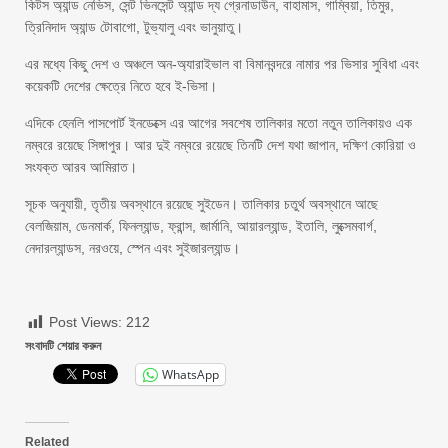
কিটস অ্যান্ড নেভিস, সেন্ট ভিনসেন্ট অ্যান্ড দ্য গ্রেনাডাউন, বাহামাস, গাম্বিয়া, তিমুর,
ত্রিনিদাদ অ্যান্ড টোবাগো, টুভ্যালু এবং ভানুয়াতু।
এর মধ্যে কিছু দেশ ও অঞ্চলে অন-অ্যারাইভাল বা বিমানবন্দরে নামার পর ভিসার সুবিধা এবং
কয়েকটি দেশের ক্ষেত্রে নিতে হবে ই-ভিসা।
এদিকে হেনলি পাসপোর্ট ইনডেক্সে এর আগের সবশেষ তালিকার মতো নতুন তালিকায়ও এক
নম্বরে রয়েছে সিঙ্গাপুর। আর দুই নম্বরে রয়েছে তিনটি দেশ যথা জাপান, দক্ষিণ কোরিয়া ও
সংযক্ত আরব আমিরাত।
সূচক অনুযায়ী, তৃতীয় অবস্থানে রয়েছে সুইডেন। তালিকার চতুর্থ অবস্থানে আছে
বেলজিয়াম, ডেনমার্ক, ফিনল্যান্ড, ফ্রান্স, জার্মানি, আয়ারল্যান্ড, ইতালি, লুক্সেমবার্গ,
নেদারল্যান্ডস, নরওয়ে, স্পেন এবং সুইজারল্যান্ড।
Post Views:
212
সংবাদটি শেয়ার করুন
WhatsApp
Related