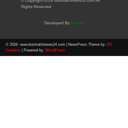
© Copyright-2014 Boishakhinews24.com All
Rights Reserved
Developed By
Media
it
© 2026: www.boishakhinews24.com
| NewsPress Theme by:
D5
Creation
| Powered by:
WordPress