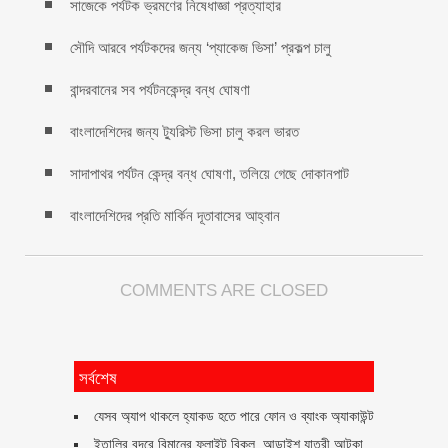
সাজেকে পর্যটক ভ্রমণের নিষেধাজ্ঞা প্রত্যাহার
সৌদি আরবে পর্যটকদের জন্য ‘প্যাকেজ ভিসা’ প্রকল্প চালু
বান্দরবানের সব পর্যটনকেন্দ্র বন্ধ ঘোষণা
বাংলাদেশিদের জন্য ট্যুরিস্ট ভিসা চালু করল ভারত
সাদাপাথর পর্যটন কেন্দ্র বন্ধ ঘোষণা, তলিয়ে গেছে দোকানপাট
বাংলাদেশিদের প্রতি মার্কিন দূতাবাসের আহ্বান
COMMENTS ARE CLOSED
সর্বশেষ
যেসব অ্যাপ থাকলে হ্যাকড হতে পারে ফোন ও ব্যাংক অ্যাকাউন্ট
ইতালির বন্দরে বিমানের ফ্লাইট বিকল, আড়াইশ যাত্রী আটকা