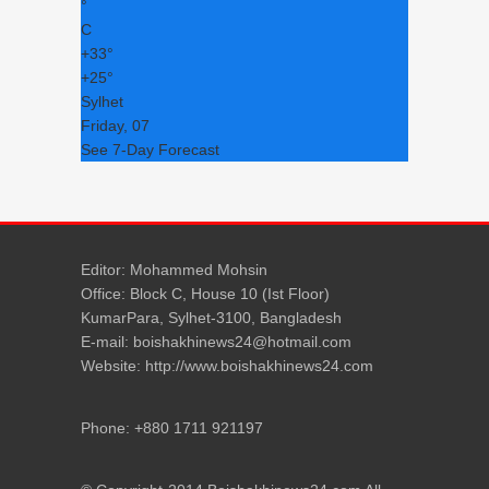
°
C
+
33°
+
25°
Sylhet
Friday, 07
See 7-Day Forecast
Editor: Mohammed Mohsin
Office: Block C, House 10 (Ist Floor)
KumarPara, Sylhet-3100, Bangladesh
E-mail: boishakhinews24@hotmail.com
Website: http://www.boishakhinews24.com
Phone: +880 1711 921197