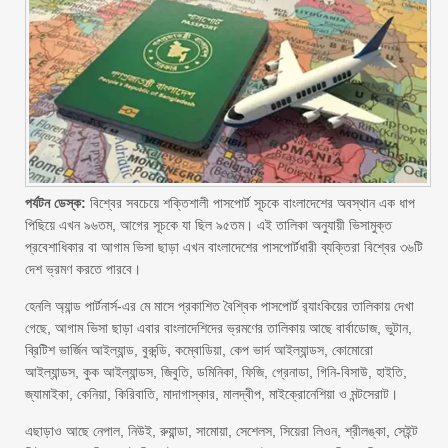
পর্যটন ডেস্ক:
বিশ্বের সবচেয়ে শক্তিশালী পাসপোর্ট সূচকে বাংলাদেশের অবস্থান এক ধাপ
পিছিয়ে এখন ৯৬তম, আগের সূচকে যা ছিল ৯৫তম। এই তালিকা অনুযায়ী ভিসামুক্ত
প্রবেশাধিকার বা আগাম ভিসা ছাড়া এখন বাংলাদেশের পাসপোর্টধারী ব্যক্তিরা বিশ্বের ৩৬টি
দেশ ভ্রমণ করতে পারবে।
হেনলি অ্যান্ড পার্টনার্স-এর মে মাসে প্রকাশিত বৈশ্বিক পাসপোর্ট র‌্যাংকিয়ের তালিকায় দেখা
গেছে, আগাম ভিসা ছাড়া এবার বাংলাদেশিদের ভ্রমণের তালিকায় আছে বার্বাডোজ, ভুটান,
ব্রিটিশ ভার্জিন আইল্যান্ড, বুরুন্ডি, কম্বোডিয়া, কেপ ভার্দ আইল্যান্ডস, কোমোরো
আইল্যান্ডস, কুক আইল্যান্ডস, জিবুতি, ডমিনিকা, ফিজি, গ্রেনাডা, গিনি-বিসাউ, হাইতি,
জ্যামাইকা, কেনিয়া, কিরিবাতি, মাদাগাস্কার, মালদ্বীপ, মাইক্রোনেশিয়া ও মন্টসেরাট।
এছাড়াও আছে নেপাল, নিউই, রুয়ান্ডা, সামোয়া, সেশেলস, সিয়েরা লিওন, শ্রীলঙ্কা, সেইন্ট