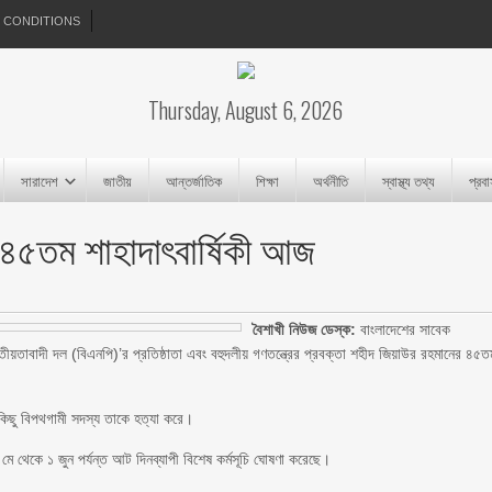
 CONDITIONS
Thursday, August 6, 2026
সারাদেশ
জাতীয়
আন্তর্জাতিক
শিক্ষা
অর্থনীতি
স্বাস্থ্য তথ্য
প্রব
র ৪৫তম শাহাদাৎবার্ষিকী আজ
বৈশাখী নিউজ ডেস্ক:
বাংলাদেশের সাবেক
শ জাতীয়তাবাদী দল (বিএনপি)’র প্রতিষ্ঠাতা এবং বহুদলীয় গণতন্ত্রের প্রবক্তা শহীদ জিয়াউর রহমানের ৪৫ত
র কিছু বিপথগামী সদস্য তাকে হত্যা করে।
মে থেকে ১ জুন পর্যন্ত আট দিনব্যাপী বিশেষ কর্মসূচি ঘোষণা করেছে।