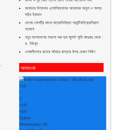
জাসদ ও যুব জোট সিলেট জেলা শাখার আলোচনা সভা
কানাডায় বিশ্বনাথ এসোসিয়েশনের আহবায়ক আবুল ও সদস্য
সচিব ইকবাল
দেশের পোলট্রি মাংসে মাত্রাতিরিক্ত অ্যান্টিমাইক্রোবিয়াল:
গবেষণা
নতুন বাংলাদেশের পথচলা শুরু হবে জুলাই স্মৃতি জাদুঘর থেকে :
ড. ইউনূস
ওসমানীনগরে রাতের আঁধারে রাস্তার উপর দেয়াল নির্মাণ
া,
আবহাওয়া
+
26
°
C
+
28°
+
25°
Sylhet
Wednesday, 05