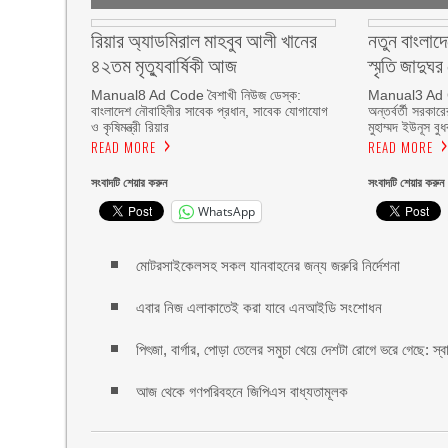
রিয়ার অ্যাডমিরাল মাহবুব আলী খানের
নতুন বাংলাদ
৪২তম মৃত্যুবার্ষিকী আজ
স্মৃতি জাদুঘ
Manual8 Ad Code বৈশাখী নিউজ ডেস্ক:
Manual3 Ad C
বাংলাদেশ নৌবাহিনীর সাবেক প্রধান, সাবেক যোগাযোগ
অন্তর্বর্তী সরকার
ও কৃষিমন্ত্রী রিয়ার
মুহাম্মদ ইউনূস বুধ
READ MORE
READ MORE
সংবাদটি শেয়ার করুন
সংবাদটি শেয়ার করুন
WhatsApp
মোটরসাইকেলসহ সকল যানবাহনের জন্য জরুরি নির্দেশনা
এবার নিজ এলাকাতেই করা যাবে এনআইডি সংশোধন
পিৎজা, বার্গার, পোড়া তেলের সমুচা খেয়ে দেশটা রোগে ভরে গেছে: স্বাস্থ
আজ থেকে গণপরিবহনে জিপিএস বাধ্যতামূলক