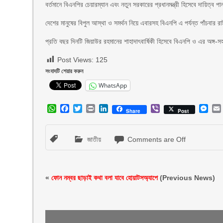
বর্তমানে বিএনপির চেয়ারম্যান এবং নতুন সরকারের প্রধানমন্ত্রী হিসেবে দায়িত্ব
দেশের মানুষের বিপুল আস্থা ও সমর্থন নিয়ে এবারসহ বিএনপি এ পর্যন্ত পাঁচবার রাষ
প্রতি বছর দিনটি জিয়াউর রহমানের শাহাদাৎবার্ষিকী হিসেবে বিএনপি ও এর অঙ্গ
Post Views:
125
সংবাদটি শেয়ার করুন
WhatsApp
WhatsApp
Facebook
Twitter
Print
LinkedIn
Viber
Mes
Share
Post
জাতীয়
Comments are Off
«
ফোন নম্বর ছাড়াই কথা বলা যাবে হোয়াটসঅ্যাপে
(Previous News)