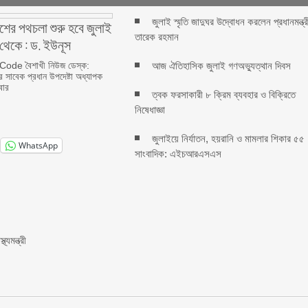
জুলাই স্মৃতি জাদুঘর উদ্বোধন করলেন প্রধানমন্ত্র
েশের পথচলা শুরু হবে জুলাই
তারেক রহমান
র থেকে : ড. ইউনূস
ode বৈশাখী নিউজ ডেস্ক:
আজ ঐতিহাসিক জুলাই গণঅভ্যুত্থান দিবস
ের সাবেক প্রধান উপদেষ্টা অধ্যাপক
বার
ত্বক ফরসাকারী ৮ ক্রিম ব্যবহার ও বিক্রিতে
নিষেধাজ্ঞা
জুলাইয়ে নির্যাতন, হয়রানি ও মামলার শিকার ৫৫
WhatsApp
সাংবাদিক: এইচআরএসএস
্যমন্ত্রী