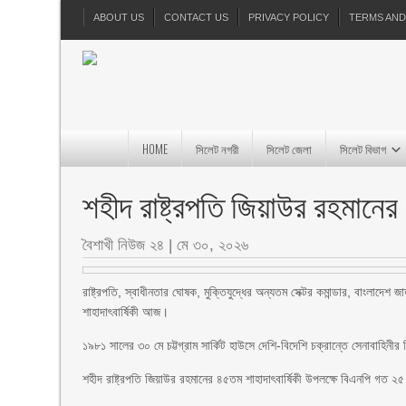
ABOUT US
CONTACT US
PRIVACY POLICY
TERMS AND
HOME
সিলেট নগরী
সিলেট জেলা
সিলেট বিভাগ
শহীদ রাষ্ট্রপতি জিয়াউর রহমানে
বৈশাখী নিউজ ২৪
|
মে ৩০, ২০২৬
রাষ্ট্রপতি, স্বাধীনতার ঘোষক, মুক্তিযুদ্ধের অন্যতম সেক্টর কমান্ডার, বাংলাদে
শাহাদাৎবার্ষিকী আজ।
১৯৮১ সালের ৩০ মে চট্টগ্রাম সার্কিট হাউসে দেশি-বিদেশি চক্রান্তে সেনাবাহিনী
শহীদ রাষ্ট্রপতি জিয়াউর রহমানের ৪৫তম শাহাদাৎবার্ষিকী উপলক্ষে বিএনপি গত ২৫ 