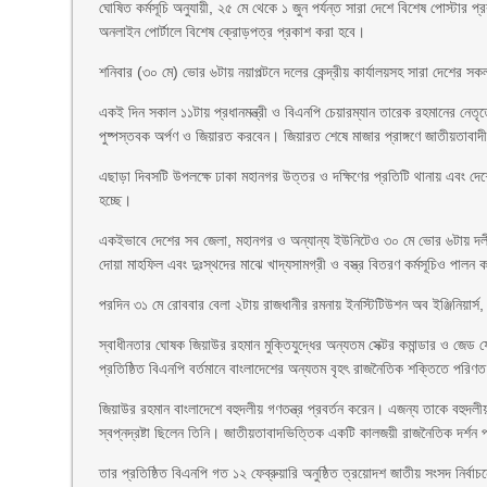
ঘোষিত কর্মসূচি অনুযায়ী, ২৫ মে থেকে ১ জুন পর্যন্ত সারা দেশে বিশেষ পোস্টার 
অনলাইন পোর্টালে বিশেষ ক্রোড়পত্র প্রকাশ করা হবে।
শনিবার (৩০ মে) ভোর ৬টায় নয়াপল্টনে দলের কেন্দ্রীয় কার্যালয়সহ সারা দেশের 
একই দিন সকাল ১১টায় প্রধানমন্ত্রী ও বিএনপি চেয়ারম্যান তারেক রহমানের নেতৃত্বে
পুষ্পস্তবক অর্পণ ও জিয়ারত করবেন। জিয়ারত শেষে মাজার প্রাঙ্গণে জাতীয়তাবাদ
এছাড়া দিবসটি উপলক্ষে ঢাকা মহানগর উত্তর ও দক্ষিণের প্রতিটি থানায় এবং দেশ
হচ্ছে।
একইভাবে দেশের সব জেলা, মহানগর ও অন্যান্য ইউনিটেও ৩০ মে ভোর ৬টায় দলী
দোয়া মাহফিল এবং দুঃস্থদের মাঝে খাদ্যসামগ্রী ও বস্ত্র বিতরণ কর্মসূচিও পালন
পরদিন ৩১ মে রোববার বেলা ২টায় রাজধানীর রমনায় ইনস্টিটিউশন অব ইঞ্জিনিয়ার
স্বাধীনতার ঘোষক জিয়াউর রহমান মুক্তিযুদ্ধের অন্যতম সেক্টর কমান্ডার ও জেড
প্রতিষ্ঠিত বিএনপি বর্তমানে বাংলাদেশের অন্যতম বৃহৎ রাজনৈতিক শক্তিতে পরিণ
জিয়াউর রহমান বাংলাদেশে বহুদলীয় গণতন্ত্র প্রবর্তন করেন। এজন্য তাকে বহুদলীয়
স্বপ্নদ্রষ্টা ছিলেন তিনি। জাতীয়তাবাদভিত্তিক একটি কালজয়ী রাজনৈতিক দর্শন প
তার প্রতিষ্ঠিত বিএনপি গত ১২ ফেব্রুয়ারি অনুষ্ঠিত ত্রয়োদশ জাতীয় সংসদ নির্বা