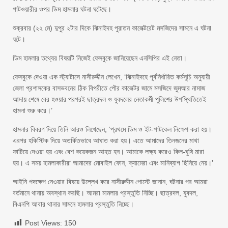
পাটওয়ারীর ওপর ডিম হামলার ঘটনা ঘটেছে।
শুক্রবার (২২ মে) দুপুর ২টার দিকে ঝিনাইদহ পুরাতন কালেক্টরেট মসজিদের সামনে এ ঘটনা
ঘটে।
ডিম হামলার তথ্যের বিষয়টি নিজেই ফেসবুকে জানিয়েছেন এনসিপির এই নেতা।
ফেসবুকে দেওয়া এক স্ট্যাটাসে নাসীরুদ্দীন লেখেন, ‘ঝিনাইদহে পূর্বনির্ধারিত কর্মসূচি অনুযায়ী
জেলা প্রশাসকের বাসভবনের ঠিক বিপরীতে পৌর কালেক্টর জামে মসজিদে জুমআর নামাজ
আদায় শেষে বের হওয়ার পরপরই ছাত্রদল ও যুবদলের নেতাকর্মী পুলিশের উপস্থিতিতেই
হামলা শুরু করে।’
হামলার বিবরণ দিয়ে তিনি আরও লিখেছেন, ‘প্রথমে ডিম ও ইট-পাটকেল নিক্ষেপ করা হয়।
এরপর হকিস্টিক দিয়ে অতর্কিতভাবে আঘাত করা হয়। এতে আমাদের তিনজনের মাথা
ফাটিয়ে দেওয়া হয় এবং বেশ কয়েকজন আহত হন। আমাকে লক্ষ্য করেও কিল-ঘুষি মারা
হয়। এ সময় হামলাকারীরা আমাদের মোবাইল ফোন, ক্যামেরা এবং মানিব্যাগ ছিনিয়ে নেয়।’
আইনি পদক্ষেপ নেওয়ার বিষয়ে উল্লেখ করে নাসীরুদ্দীন পোস্টে জানান, ঘটনার পর আমরা
বর্তমানে থানায় অবস্থান করছি। আমরা মামলার প্রস্তুতি নিচ্ছি। ছাত্রদল, যুবদল,
বিএনপি আবার থানার সামনে হামলার প্রস্তুতি নিচ্ছে।
Post Views:
150