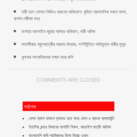
নারী হলে গোপনে ভিডিও ধারণের অভিযোগ: খুবিতে প্রশাসনিক ভবনে তালা,
ক্লাস-পরীক্ষা বন্ধ
যশোরে অনলাইন জুয়ার আসরে অভিযান, নারী আটক
সাতক্ষীরায় স্কুলছাত্রীর মরদেহ উদ্ধার, গণপিটুনিতে অভিযুক্ত নারীর মৃত্যু
খুলনায় সাংবাদিকদের লক্ষ্য করে গুলি
COMMENTS ARE CLOSED
সর্বশেষ
যেসব অ্যাপ থাকলে হ্যাকড হতে পারে ফোন ও ব্যাংক অ্যাকাউন্ট
ইতালির বন্দরে বিমানের ফ্লাইট বিকল, আড়াইশ যাত্রী আটকা
বাংলাদেশি কৃষি শ্রমিকদের ভিসা দিচ্ছে ওমান