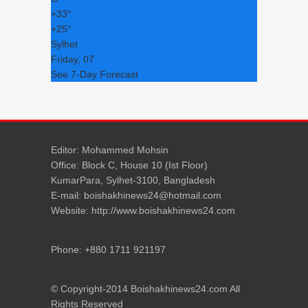
+
33°
+
25°
Sylhet
Friday, 07
See 7-Day Forecast
Editor: Mohammed Mohsin
Office: Block C, House 10 (Ist Floor)
KumarPara, Sylhet-3100, Bangladesh
E-mail: boishakhinews24@hotmail.com
Website: http://www.boishakhinews24.com
Phone: +880 1711 921197
© Copyright-2014 Boishakhinews24.com All
Rights Reserved