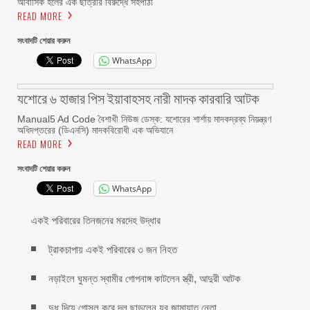
আবাসিক হলের এক ছাত্রীর বিরুদ্ধে সহপাঠী
READ MORE
সংবাদটি শেয়ার করুন
WhatsApp
যশোরে ৬ হাজার পিস ইয়াবাহসহ নারী মাদক কারবারি আটক
Manual5 Ad Code বৈশাখী নিউজ ডেস্ক: যশোরের শার্শায় মাদকদ্রব্য নিয়ন্ত্রণ
অধিদপ্তরের (ডিএনসি) মাদকবিরোধী এক অভিযানে
READ MORE
সংবাদটি শেয়ার করুন
WhatsApp
একই পরিবারের তিনজনের মরদেহ উদ্ধার
ট্রাকচাপায় একই পরিবারের ৩ জন নিহত
নড়াইলে ঘুমন্ত স্বামীর গোপনাঙ্গ কাটলেন স্ত্রী, আদুরী আটক
দুধ দিয়ে গোসল করে দল ছাড়লেন যুব জামায়াত নেতা