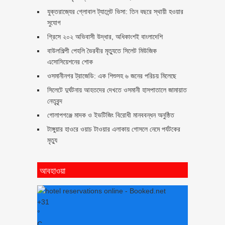
যুক্তরাজ্যের গ্লোবাল ট্যালেন্ট ভিসা: তিন বছরে স্থায়ী হওয়ার
সুযোগ
গ্রিসে ২০২ অভিবাসী উদ্ধার, অধিকাংশই বাংলাদেশি
বাউলশিল্পী পেহলি ভৈরবীর মৃত্যুতে সিলেট মিউজিক
এসোসিয়েশনের শোক
ওসমানীনগর ট্রাজেডি: এক শিশুসহ ৬ জনের পরিচয় মিলেছে
সিলেটে দুর্ঘটনায় আহতদের দেখতে ওসমানী হাসপাতালে জামায়াত
নেতৃবৃন্দ
গোলাপগঞ্জে মাদক ও ইভটিজিং বিরোধী মানববন্ধন অনুষ্ঠিত
টাঙ্গুয়ার হাওরে ওয়াচ টাওয়ার এলাকায় গোসলে নেমে পর্যটকের
মৃত্যু
আবহাওয়া
+
31
°
C