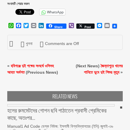
সংবাদটি শেয়ার করুন
WhatsApp
WhatsApp
Facebook
Twitter
Print
LinkedIn
Viber
Messenger
Email
Share
Post
খুলনা
Comments are Off
«
হবিগঞ্জে দুই পক্ষের সংঘর্ষে ওসিসহ
(Next News)
জৈন্তাপুরে খালের
আহত অর্ধশত
(Previous News)
পানিতে ডুবে দুই শিশুর মৃত্যু
»
RELATED NEWS
হলের রুমমেটদের গোপন ছবি পাঠাতেন প্রবাসী প্রেমিকের
কাছে, অতঃপর…
Manual1 Ad Code ডেস্ক নিউজ: ইসলামী বিশ্ববিদ্যালয়ের (ইবি) জুলাই-৩৬