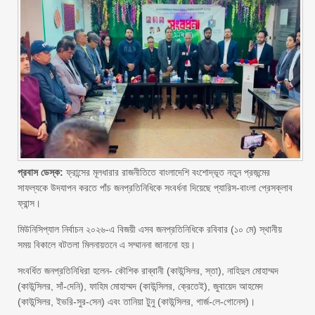
প্রবাস ডেস্ক:
ফ্রান্সের মূলধারার রাজনীতিতে বাংলাদেশি বংশোদ্ভূত নতুন প্রজন্মের
সাফল্যকে উদযাপন করতে পাঁচ জনপ্রতিনিধিকে সংবর্ধনা দিয়েছে প্যারিস-বাংলা প্রেসক্লাব
ফ্রান্স।
মিউনিসিপ্যাল নির্বাচন ২০২৬-এ বিজয়ী এসব জনপ্রতিনিধিকে রবিবার (১০ মে) স্থানীয়
সময় বিকালে বটতলা মিলনায়তনে এ সম্মাননা জানানো হয়।
সংবর্ধিত জনপ্রতিনিধিরা হলেন- কৌশিক রাব্বানী (কাউন্সিলর, স্তা), নাহিদুল মোহাম্মদ
(কাউন্সিলর, সাঁ-দেনি), ফাহিম মোহাম্মদ (কাউন্সিলর, ক্রেতেই), জুবায়েদ আহমেদ
(কাউন্সিলর, ইভরি-সুর-সেন) এবং তানিয়া টুনু (কাউন্সিলর, গার্জ-লে-গোনেস)।