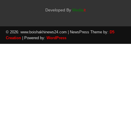
Developed By
Media
it
© 2026: www.boishakhinews24.com
| NewsPress Theme by:
D5
Creation
| Powered by:
WordPress