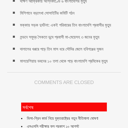
দক্ষিণ আফ্রিকায় অগ্নিকাণ্ডে ৬ বাংলাদেশির মৃত্যু
মিশিগানে বড়লেখা সোসাইটির কমিটি গঠন
মক্কায় সড়ক দুর্ঘটনা: একই পরিবারের তিন বাংলাদেশি প্রবাসীর মৃত্যু
লন্ডনে সমুদ্র সৈকতে ডুবে প্রবাসী মা-মেয়েসহ ৩ জনের মৃত্যু
দালালের খপ্পরে পড়ে তিন মাস ধরে সৌদির জেলে হবিগঞ্জের সুজন
মালয়েশিয়ায় ভবনের ১০ তলা থেকে পড়ে বাংলাদেশি শ্রমিকের মৃত্যু
COMMENTS ARE CLOSED
সর্বশেষ
ভিসা-গ্রিন কার্ড নিয়ে যুক্তরাষ্ট্রের নতুন নীতিমালা ঘোষণা
এসএসসি পরীক্ষার ফল প্রকাশ ১০ আগস্ট