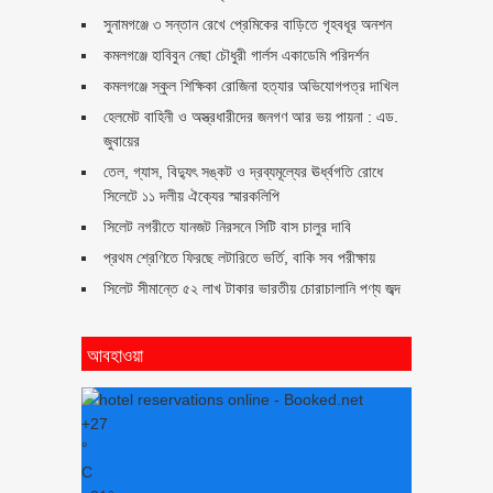
সুনামগঞ্জে ৩ সন্তান রেখে প্রেমিকের বাড়িতে গৃহবধূর অনশন
কমলগঞ্জে হাবিবুন নেছা চৌধুরী গার্লস একাডেমি পরিদর্শন
কমলগঞ্জে স্কুল শিক্ষিকা রোজিনা হত্যার অভিযোগপত্র দাখিল
হেলমেট বাহিনী ও অস্ত্রধারীদের জনগণ আর ভয় পায়না : এড.
জুবায়ের
তেল, গ্যাস, বিদ্যুৎ সঙ্কট ও দ্রব্যমূল্যের ঊর্ধ্বগতি রোধে
সিলেটে ১১ দলীয় ঐক্যের স্মারকলিপি
সিলেট নগরীতে যানজট নিরসনে সিটি বাস চালুর দাবি
প্রথম শ্রেণিতে ফিরছে লটারিতে ভর্তি, বাকি সব পরীক্ষায়
সিলেট সীমান্তে ৫২ লাখ টাকার ভারতীয় চোরাচালানি পণ্য জব্দ
আবহাওয়া
+
27
°
C