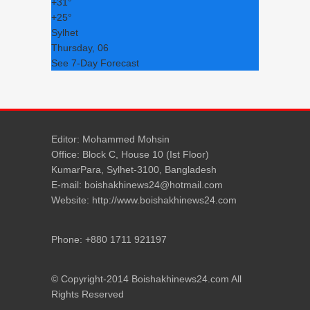
+
31°
+
25°
Sylhet
Thursday, 06
See 7-Day Forecast
Editor: Mohammed Mohsin
Office: Block C, House 10 (Ist Floor)
KumarPara, Sylhet-3100, Bangladesh
E-mail: boishakhinews24@hotmail.com
Website: http://www.boishakhinews24.com
Phone: +880 1711 921197
© Copyright-2014 Boishakhinews24.com All
Rights Reserved