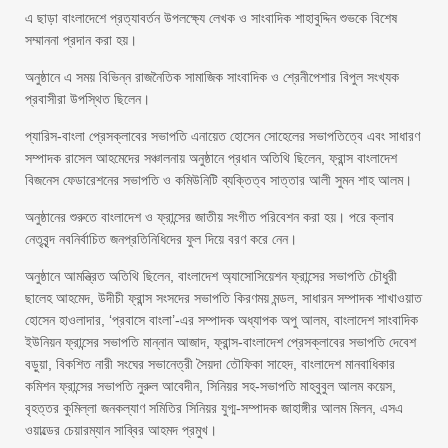
এ ছাড়া বাংলাদেশে প্রত্যাবর্তন উপলক্ষ্যে লেখক ও সাংবাদিক শাহাবুদ্দিন শুভকে বিশেষ
সম্মাননা প্রদান করা হয়।
অনুষ্ঠানে এ সময় বিভিন্ন রাজনৈতিক সামাজিক সাংবাদিক ও শ্রেনীপেশার বিপুল সংখ্যক
প্রবাসীরা উপস্থিত ছিলেন।
প্যারিস-বাংলা প্রেসক্লাবের সভাপতি এনায়েত হোসেন সোহেলের সভাপতিত্বে এবং সাধারণ
সম্পাদক রাসেল আহমেদের সঞ্চালনায় অনুষ্ঠানে প্রধান অতিথি ছিলেন, ফ্রান্স বাংলাদেশ
বিজনেস ফেডারেশনের সভাপতি ও কমিউনিটি ব্যক্তিত্ব সাত্তার আলী সুমন শাহ আলম।
অনুষ্ঠানের শুরুতে বাংলাদেশ ও ফ্রান্সের জাতীয় সংগীত পরিবেশন করা হয়। পরে ক্লাব
নেতৃবৃন্দ নবনির্বাচিত জনপ্রতিনিধিদের ফুল দিয়ে বরণ করে নেন।
অনুষ্ঠানে আমন্ত্রিত অতিথি ছিলেন, বাংলাদেশ অ্যাসোসিয়েশন ফ্রান্সের সভাপতি চৌধুরী
ছালেহ আহমেদ, উদীচী ফ্রান্স সংসদের সভাপতি কিরণময় মন্ডল, সাধারন সম্পাদক শাখাওয়াত
হোসেন হাওলাদার, ‘প্রবাসে বাংলা’-এর সম্পাদক অধ্যাপক অপু আলম, বাংলাদেশ সাংবাদিক
ইউনিয়ন ফ্রান্সের সভাপতি মান্নান আজাদ, ফ্রান্স-বাংলাদেশ প্রেসক্লাবের সভাপতি দেবেশ
বড়ুয়া, বিকশিত নারী সংঘের সভানেত্রী সৈয়দা তৌফিকা সাহেদ, বাংলাদেশ মানবাধিকার
কমিশন ফ্রান্সের সভাপতি নুরুল আবেদীন, সিনিয়র সহ-সভাপতি মাহবুবুল আলম কয়েস,
বৃহত্তর কুমিল্লা জনকল্যাণ সমিতির সিনিয়র যুগ্ম-সম্পাদক জাহাঙ্গীর আলম মিলন, এসএ
ওয়াল্ডের চেয়ারম্যান সাব্বির আহমদ প্রমুখ।