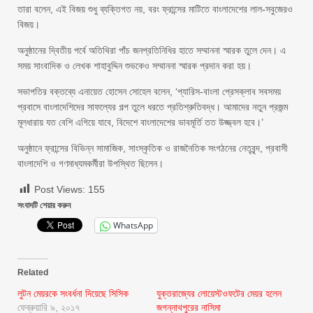
তারা বলেন, এই বিজয় শুধু ব্যক্তিগত নয়, বরং ফ্রান্সের মাটিতে বাংলাদেশের লাল-সবুজেরও
বিজয়।
অনুষ্ঠানের দ্বিতীয় পর্বে অতিথিরা পাঁচ জনপ্রতিনিধির হাতে সম্মাননা স্মারক তুলে দেন। এ
সময় সাংবাদিক ও লেখক শাহাবুদ্দিন শুভকেও সম্মাননা স্মারক প্রদান করা হয়।
সভাপতির বক্তব্যে এনায়েত হোসেন সোহেল বলেন, ‘প্যারিস-বাংলা প্রেসক্লাব সবসময়
প্রবাসে বাংলাদেশিদের সাফল্যের গল্প তুলে ধরতে প্রতিশ্রুতিবদ্ধ। আমাদের নতুন প্রজন্ম
মূলধারায় যত বেশি এগিয়ে যাবে, বিদেশে বাংলাদেশের ভাবমূর্তি তত উজ্জ্বল হবে।’
অনুষ্ঠানে ফ্রান্সের বিভিন্ন সামাজিক, সাংস্কৃতিক ও রাজনৈতিক সংগঠনের নেতৃবৃন্দ, প্রবাসী
বাংলাদেশি ও গণমাধ্যমকর্মীরা উপস্থিত ছিলেন।
Post Views:
155
সংবাদটি শেয়ার করুন
WhatsApp
Related
লুটন মেয়রকে সংবর্ধনা দিয়েছে সিসিক
যুক্তরাজ্যের লোয়েস্টওফটের মেয়র হলেন
ফেব্রুয়ারি ৯, ২০১৭
জগন্নাথপুরের নাসিমা