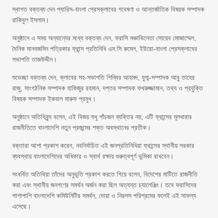
স্বাগত বক্তব্য দেন প্যারিস-বাংলা প্রেসক্লাবের গবেষণা ও আন্তর্জাতিক বিষয়ক সম্পাদক
রাকিবুল ইসলাম।
অনুষ্ঠানে এ সময় অন্যান্যের মধ্যে বক্তব্য দেন, ফরাসি মঞ্চাভিনেতা সোয়েব মোজাম্মেল,
দৈনিক মানবজমিন পত্রিকার ফ্রান্স প্রতিনিধি এম.সি রুমেল, ইউরো-বাংলা প্রেসক্লাবের
সভাপতি তাজউদ্দীন।
শুভেচ্ছা বক্তব্য দেন, ক্লাবের সহ-সভাপতি শিব্বির আহমদ, যুগ্ম-সম্পাদক আবু তাহের
রাজু, সাংগঠনিক সম্পাদক হাফিজুর রহমান, দপ্তর সম্পাদক ফখরুজ্জামান, তথ্য ও প্রযুক্তি
বিষয়ক সম্পাদক ইকবাল মারুফ প্রমুখ।
অনুষ্ঠানে অতিথিবৃন্দ বলেন, এই বিজয় শুধু পাঁচজন ব্যক্তির নয়; এটি ফ্রান্সের মূলধারার
রাজনীতিতে বাংলাদেশি নতুন প্রজন্মের শক্ত অবস্থানের প্রতীক।
বক্তারা আশা প্রকাশ করেন, নবনির্বাচিত এই জনপ্রতিনিধিরা ফ্রান্সের স্থানীয় সরকার
ব্যবস্থায় বাংলাদেশিদের অধিকার ও স্বার্থ রক্ষায় গুরুত্বপূর্ণ ভূমিকা রাখবেন।
সংবর্ধিত অতিথিরা তাঁদের অনুভূতি প্রকাশ করতে গিয়ে বলেন, বিদেশের মাটিতে রাজনীতি
করা এবং স্থানীয় জনগণের সমর্থন অর্জন করা ছিল অত্যন্ত চ্যালেঞ্জিং। তবে ফরাসিদের
পাশাপাশি বাংলাদেশি কমিউনিটির সমর্থন, দোয়া ও নিরলস পরিশ্রমের ফলেই এই সাফল্য
এসেছে।