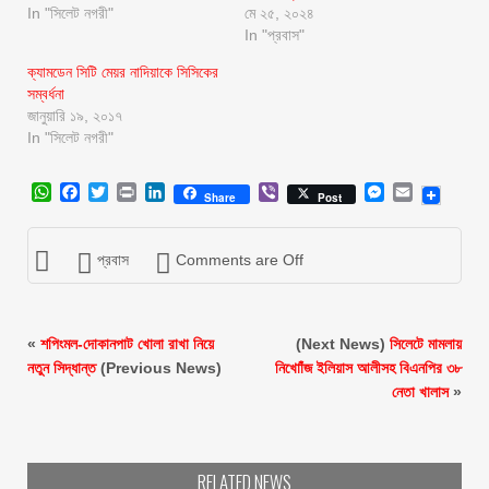
In "সিলেট নগরী"
মে ২৫, ২০২৪
In "প্রবাস"
ক্যামডেন সিটি মেয়র নাদিয়াকে সিসিকের
সম্বর্ধনা
জানুয়ারি ১৯, ২০১৭
In "সিলেট নগরী"
WhatsApp
Facebook
Twitter
Print
LinkedIn
Viber
Messenger
Email
Share
Post
প্রবাস
Comments are Off
«
শপিংমল-দোকানপাট খোলা রাখা নিয়ে
(Next News)
সিলেটে মামলায়
নতুন সিদ্ধান্ত
(Previous News)
নিখোাঁজ ইলিয়াস আলীসহ বিএনপির ৩৮
নেতা খালাস
»
RELATED NEWS