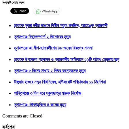
সংবাদটি শেয়ার করুন
WhatsApp
ছাতকে সুরমা নদীর ভাঙনে বিলীন স্কুল-মসজিদ, আতঙ্কে গ্রামবাসী
সুনামগঞ্জে বিদ্যুৎস্পর্শে ২ কিশোরের মৃত্যু
সুনামগঞ্জে আ.লীগ-ছাত্রলীগের ৪৮ জনের বিরুদ্ধে মামলা
ছাতকে উপজেলা প্রশাসন ও গ্রামবাসীর অভিযানে ২২টি অবৈধ ড্রেজার জব্দ
সুনামগঞ্জে ৫ দিনের মাথায় ২ শিশুর রহস্যজনক মৃত্যু
টাঙ্গুয়ার হাওরে নতুন বিধিনিষেধ, হাউসবোট পরিচালনায় ১১ নির্দেশনা
শান্তিগঞ্জে ৩ দিন ধরে স্কুলছাত্র মারুফ নিখোঁজ
সুনামগঞ্জে নৌকাডুবিতে ৪ জনের মৃত্যু
Comments are Closed
সর্বশেষ