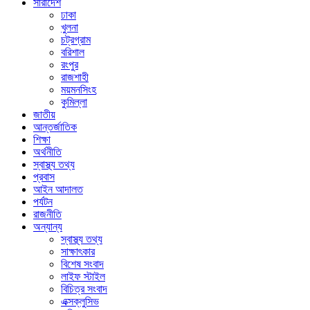
সারাদেশ
ঢাকা
খুলনা
চট্রগ্রাম
বরিশাল
রংপুর
রাজশাহী
ময়মনসিংহ
কুমিল্লা
জাতীয়
আন্তর্জাতিক
শিক্ষা
অর্থনীতি
স্বাস্থ্য তথ্য
প্রবাস
আইন আদালত
পর্যটন
রাজনীতি
অন্যান্য
স্বাস্থ্য তথ্য
সাক্ষাৎকার
বিশেষ সংবাদ
লাইফ স্টাইল
বিচিত্র সংবাদ
এক্সক্লুসিভ