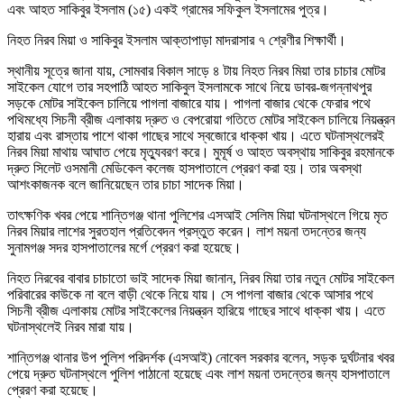
এবং আহত সাকিবুর ইসলাম (১৫) একই গ্রামের সফিকুল ইসলামের পুত্র।
নিহত নিরব মিয়া ও সাকিবুর ইসলাম আক্তাপাড়া মাদরাসার ৭ শ্রেণীর শিক্ষার্থী।
স্থানীয় সূত্রে জানা যায়, সোমবার বিকাল সাড়ে ৪ টায় নিহত নিরব মিয়া তার চাচার মোটর
সাইকেল যোগে তার সহপাঠি আহত সাকিবুল ইসলামকে সাথে নিয়ে ডাবর-জগন্নাথপুর
সড়কে মোটর সাইকেল চালিয়ে পাগলা বাজারে যায়। পাগলা বাজার থেকে ফেরার পথে
পথিমধ্যে সিচনী ব্রীজ এলাকায় দ্রুত ও বেপরোয়া গতিতে মোটর সাইকেল চালিয়ে নিয়ন্ত্রন
হারায় এবং রাস্তায় পাশে থাকা গাছের সাথে স্বজোরে ধাক্কা খায়। এতে ঘটনাস্থলেরই
নিরব মিয়া মাথায় আঘাত পেয়ে মৃত্যুবরণ করে। মুমূর্ষ ও আহত অবস্থায় সাকিবুর রহমানকে
দ্রুত সিলেট ওসমানী মেডিকেল কলেজ হাসপাতালে প্রেরণ করা হয়। তার অবস্থা
আশংকাজনক বলে জানিয়েছেন তার চাচা সাদেক মিয়া।
তাৎক্ষণিক খবর পেয়ে শান্তিগঞ্জ থানা পুলিশের এসআই সেলিম মিয়া ঘটনাস্থলে গিয়ে মৃত
নিরব মিয়ার লাশের সুরতহাল প্রতিবেদন প্রস্তুত করেন। লাশ ময়না তদন্তের জন্য
সুনামগঞ্জ সদর হাসপাতালের মর্গে প্রেরণ করা হয়েছে।
নিহত নিরবের বাবার চাচাতো ভাই সাদেক মিয়া জানান, নিরব মিয়া তার নতুন মোটর সাইকেল
পরিবারের কাউকে না বলে বাড়ী থেকে নিয়ে যায়। সে পাগলা বাজার থেকে আসার পথে
সিচনী ব্রীজ এলাকায় মোটর সাইকেলের নিয়ন্ত্রন হারিয়ে গাছের সাথে ধাক্কা খায়। এতে
ঘটনাস্থলেই নিরব মারা যায়।
শান্তিগঞ্জ থানার উপ পুলিশ পরিদর্শক (এসআই) নোবেল সরকার বলেন, সড়ক দুর্ঘটনার খবর
পেয়ে দ্রুত ঘটনাস্থলে পুলিশ পাঠানো হয়েছে এবং লাশ ময়না তদন্তের জন্য হাসপাতালে
প্রেরণ করা হয়েছে।