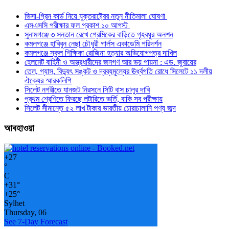
ভিসা-গ্রিন কার্ড নিয়ে যুক্তরাষ্ট্রের নতুন নীতিমালা ঘোষণা
এসএসসি পরীক্ষার ফল প্রকাশ ১০ আগস্ট
সুনামগঞ্জে ৩ সন্তান রেখে প্রেমিকের বাড়িতে গৃহবধূর অনশন
কমলগঞ্জে হাবিবুন নেছা চৌধুরী গার্লস একাডেমি পরিদর্শন
কমলগঞ্জে স্কুল শিক্ষিকা রোজিনা হত্যার অভিযোগপত্র দাখিল
হেলমেট বাহিনী ও অস্ত্রধারীদের জনগণ আর ভয় পায়না : এড. জুবায়ের
তেল, গ্যাস, বিদ্যুৎ সঙ্কট ও দ্রব্যমূল্যের ঊর্ধ্বগতি রোধে সিলেটে ১১ দলীয়
ঐক্যের স্মারকলিপি
সিলেট নগরীতে যানজট নিরসনে সিটি বাস চালুর দাবি
প্রথম শ্রেণিতে ফিরছে লটারিতে ভর্তি, বাকি সব পরীক্ষায়
সিলেট সীমান্তে ৫২ লাখ টাকার ভারতীয় চোরাচালানি পণ্য জব্দ
আবহাওয়া
+
27
°
C
+
31°
+
25°
Sylhet
Thursday, 06
See 7-Day Forecast