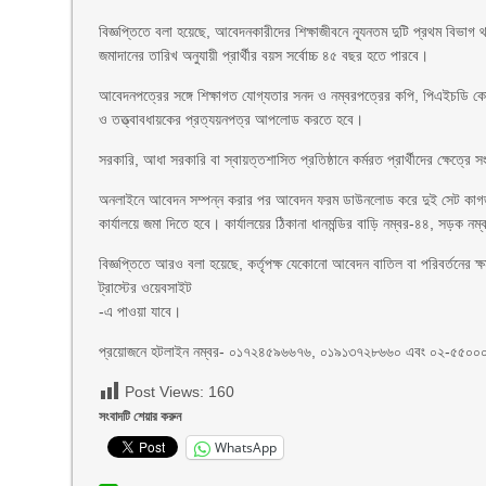
বিজ্ঞপ্তিতে বলা হয়েছে, আবেদনকারীদের শিক্ষাজীবনে ন্যূনতম দুটি প্রথম ব
জমাদানের তারিখ অনুযায়ী প্রার্থীর বয়স সর্বোচ্চ ৪৫ বছর হতে পারবে।
আবেদনপত্রের সঙ্গে শিক্ষাগত যোগ্যতার সনদ ও নম্বরপত্রের কপি, পিএইচডি কোর্সে
ও তত্ত্বাবধায়কের প্রত্যয়নপত্র আপলোড করতে হবে।
সরকারি, আধা সরকারি বা স্বায়ত্তশাসিত প্রতিষ্ঠানে কর্মরত প্রার্থীদের ক্ষেত্রে 
অনলাইনে আবেদন সম্পন্ন করার পর আবেদন ফরম ডাউনলোড করে দুই সেট কাগজপত্রস
কার্যালয়ে জমা দিতে হবে। কার্যালয়ের ঠিকানা ধানমন্ডির বাড়ি নম্বর-৪৪, সড়ক 
বিজ্ঞপ্তিতে আরও বলা হয়েছে, কর্তৃপক্ষ যেকোনো আবেদন বাতিল বা পরিবর্তনের ক্ষম
ট্রাস্টের ওয়েবসাইট
-এ পাওয়া যাবে।
প্রয়োজনে হটলাইন নম্বর- ০১৭২৪৫৯৬৬৭৬, ০১৯১৩৭২৮৬৬০ এবং ০২-৫৫০০০
Post Views:
160
সংবাদটি শেয়ার করুন
WhatsApp