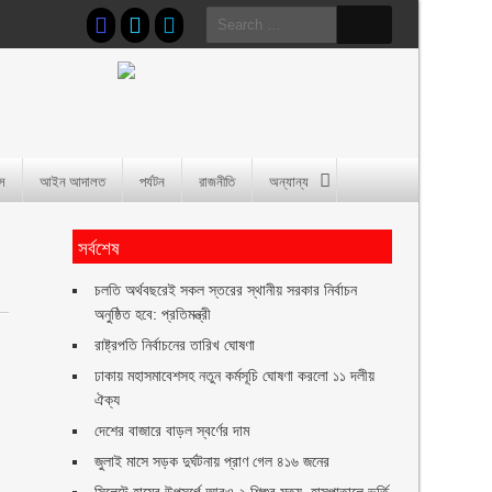
Search
for:
াস
আইন আদালত
পর্যটন
রাজনীতি
অন্যান্য
সর্বশেষ
চলতি অর্থবছরেই সকল স্তরের স্থানীয় সরকার নির্বাচন
অনুষ্ঠিত হবে: প্রতিমন্ত্রী
রাষ্ট্রপতি নির্বাচনের তারিখ ঘোষণা
ঢাকায় মহাসমাবেশসহ নতুন কর্মসূচি ঘোষণা করলো ১১ দলীয়
ঐক্য
দেশের বাজারে বাড়ল স্বর্ণের দাম
জুলাই মাসে সড়ক দুর্ঘটনায় প্রাণ গেল ৪১৬ জনের