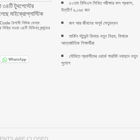
৫০তম বিসিএস লিখিত পরীক্ষার ফল প্রকাশ,
া ৩৪টি টুথপেস্টের
উত্তীর্ণ ৬,১৬৫ জন
েছে মাইক্রোপ্লাস্টিক
ode বৈশাখী নিউজ ডেস্ক:
জল আর জীবনের অপূর্ব সেতুবন্ধন
বিক্রি হওয়া ৩৪টি বিভিন্ন ব্র্যান্ডের
মার্কিন স্টুডেন্ট ভিসায় নতুন নিয়ম, বিপাকে
আন্তর্জাতিক শিক্ষার্থীরা
সৌদিতে প্রবাসীদের ওয়ার্ক পারমিট নবায়নে নতুন
WhatsApp
সুযোগ
ENTS ARE CLOSED