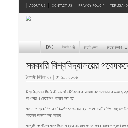
ABOUT US
CONTACT US
PRIVACY POLICY
TERMS AND
HOME
সিলেট নগরী
সিলেট জেলা
সিলেট বিভাগ
সরকারি বিশ্ববিদ্যালয়ের গবেষ
বৈশাখী নিউজ ২৪
|
মে ১০, ২০২৬
বিশ্ববিদ্যালয়ে পিএইচডি কোর্সে ভর্তি হওয়া বা অধ্যয়নরত গবেষকদের জন্য ২০২৬
আওতায় এ ফেলোশিপ প্রদান করা হবে।
গত ৬ মে প্রকাশিত এক বিজ্ঞপ্তিতে জানানো হয়, ‘প্রধানমন্ত্রীর শিক্ষা সহায়তা 
আবেদন আহ্বান করা হয়েছে।
আগ্রহী প্রার্থীদের অনলাইনের মাধ্যমে আবেদন করতে হবে। আবেদন গ্রহণ শুরু হ