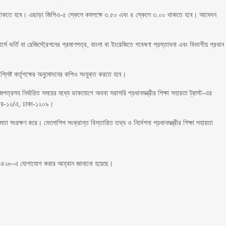
িভাগ থাকতে হবে। এছাড়া জিপিএ-৫ স্কেলে কমপক্ষে ৩.৫০ এবং ৪ স্কেলে ৩.০০ থাকতে হবে। আবেদন
 ভর্তি বা রেজিস্ট্রেশনের প্রমাণপত্র, বাংলা বা ইংরেজিতে গবেষণা প্রস্তাবনা এবং বিভাগীয় প্রধান
সংশ্লিষ্ট কর্তৃপক্ষের অনুমোদনের কপিও সংযুক্ত করতে হবে।
হ নির্ধারিত সময়ের মধ্যে ডাকযোগে অথবা সরাসরি প্রধানমন্ত্রীর শিক্ষা সহায়তা ট্রাস্ট-এর
নম্বর-১২/এ, ঢাকা-১২০৯।
তা সংরক্ষণ করে। ফেলোশিপ সংক্রান্ত বিস্তারিত তথ্য ও নির্দেশনা প্রধানমন্ত্রীর শিক্ষা সহায়তা
৪২৮-এ যোগাযোগ করার আহ্বান জানানো হয়েছে।