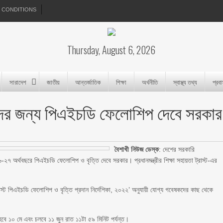
 CONDITIONS
Thursday, August 6, 2026
সারাদেশ
জাতীয়
আন্তর্জাতিক
শিক্ষা
অর্থনীতি
স্বাস্থ্য তথ্য
প্রব
কদের জন্য পিএইচডি ফেলোশিপ দেবে সরকার
বৈশাখী নিউজ ডেস্ক
: দেশের সরকারি
-২৭ অর্থবছরে পিএইচডি ফেলোশিপ ও বৃত্তি দেবে সরকার। প্রধানমন্ত্রীর শিক্ষা সহায়তা ট্রাস্ট-এর
ট্রাস্ট পিএইচডি ফেলোশিপ ও বৃত্তি প্রদান নির্দেশিকা, ২০২২’ অনুযায়ী যোগ্য গবেষকদের কাছ থেকে
বে ১০ মে এবং চলবে ১১ জুন রাত ১১টা ৫৯ মিনিট পর্যন্ত।