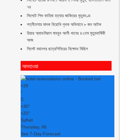
সিলেটে হামের উপসর্গে আরও ২ শিশুর মৃত্যু, হাসপাতালে ভর্তি
৭৪
সিলেটে শিশু ফাহিমা হত্যায় জাকিরের মৃত্যুদণ্ড
পত্নীতলায় মাদক বিরোধি পৃথক অভিযানে ৮ জন আটক
রিয়ার অ্যাডমিরাল মাহবুব আলী খানের ৪২তম মৃত্যুবার্ষিকী
আজ
সিলেট মহানগর ছাত্রশিবিরের বিক্ষোভ মিছিল
আবহাওয়া
+
28
°
C
+
30°
+
25°
Sylhet
Thursday, 06
See 7-Day Forecast