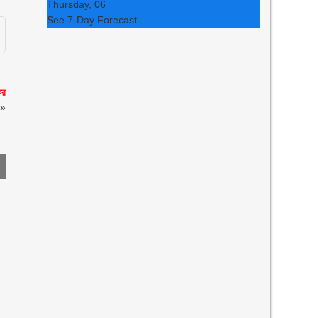
Thursday, 06
See 7-Day Forecast
ির
»
০