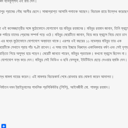
াম্মদ হাবিবুল্লাহ এই রায় দেন।
তেরাপুর গ্রামের গৌছ আলীর ছেলে। সাজাপ্রাপ্ত আসামি পলাতক আছেন। বিচারক রায়ে উল্লেখ করেছে
দা ওই কলেজছাত্রীর সঙ্গে মুঠোফোনে যোগাযোগ হয় মহিবুর রহমানের। মহিবুর রহমান জানান, তিনি ফ্রান্স
ায়ে তাদের প্রেমের সম্পর্ক গড়ে ওঠে। মহিবুর মেয়েটিতে জানান, বিয়ে করে ফ্রান্সে নিয়ে যেতে চান
ন। এর মধ্যে মুঠোফোনে যোগাযোগ অব্যাহত থাকে। এরপর ওই বছরের ১১ নভেম্বর মহিবুর তার এক
িকে সেখানে প্রায় পাঁচ ঘণ্টা রাখেন। এ সময় তার ইচ্ছার বিরুদ্ধে একাধিকবার ধর্ষণ এবং সেই দৃশ্য
াড়িতে গিয়ে অসুস্থ হয়ে পড়েন। মেয়েটি জানতে পারেন, মহিবুর প্রতারক। কখনো ফ্রান্সে ছিলেন না।
 যোগাযোগ বন্ধ করে দেন। মহিবুর সেই ভিডিও ও ছবি ফেসবুক, ইউটিউবে ছেড়ে দেওয়ার হুমকি দেন।
রুদ্ধে মামলা দায়ের করেন। এই মামলার বিচারকার্য শেষে রোববার রায় ঘোষণা করেন আদালত।
 নির্যাতন দমন ট্রাইবুনালের পাবলিক প্রসিকিউটর (পিপি), আইনজীবী মো. শামসুর রহমান।
senger
Email