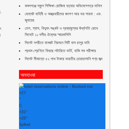
কমলগঞ্জে স্কুল শিক্ষিকা রোজিনা হত্যার অভিযোগপত্র দাখিল
ন,
হেলমেট বাহিনী ও অস্ত্রধারীদের জনগণ আর ভয় পায়না : এড.
জুবায়ের
তেল, গ্যাস, বিদ্যুৎ সঙ্কট ও দ্রব্যমূল্যের ঊর্ধ্বগতি রোধে
ে
সিলেটে ১১ দলীয় ঐক্যের স্মারকলিপি
।
সিলেট নগরীতে যানজট নিরসনে সিটি বাস চালুর দাবি
প্রথম শ্রেণিতে ফিরছে লটারিতে ভর্তি, বাকি সব পরীক্ষায়
সিলেট সীমান্তে ৫২ লাখ টাকার ভারতীয় চোরাচালানি পণ্য জব্দ
আবহাওয়া
+
27
°
C
+
31°
+
25°
Sylhet