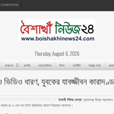
 CONDITIONS
Thursday, August 6, 2026
সারাদেশ
জাতীয়
আন্তর্জাতিক
শিক্ষা
অর্থনীতি
স্বাস্থ্য তথ্য
প্রব
ও ভিডিও ধারণ, যুবকের যাবজ্জীবন কারাদণ্
বৈশাখী নিউজ ডেস্ক:
সুনামগঞ্জে বিয়ের প্রলোভন
বন কারাদণ্ড ও এক লাখ টাকা জরিমানার আদেশ দিয়েছেন আদালত।