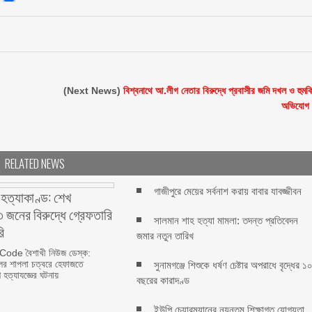
(Next News)
বিশ্বনাথে আ.লীগ নেতার বিরুদ্ধে প্রবাসীর জমি দখল ও হুমক
অভিযোগ
RELATED NEWS
গাজীপুরে মেয়ের সর্বনাশ করায় বাবার যাবজ্জীবন
 হত্যাকাণ্ড: শেখ
 জনের বিরুদ্ধে গ্রেফতারি
সালমান শাহ হত্যা মামলা: তদন্ত প্রতিবেদন
ি
জমার নতুন তারিখ
ode বৈশাখী নিউজ ডেস্ক:
ের শাপলা চত্বরে হেফাজতে
সুনামগঞ্জে শিশুকে ধর্ষণ চেষ্টার অপরাধে বৃদ্ধের ১
হত্যাযজ্ঞের ঘটনায়
বছরের কারাদণ্ড
ইউপি চেয়ারম্যানের ন্যূনতম শিক্ষাগত যোগ্যতা