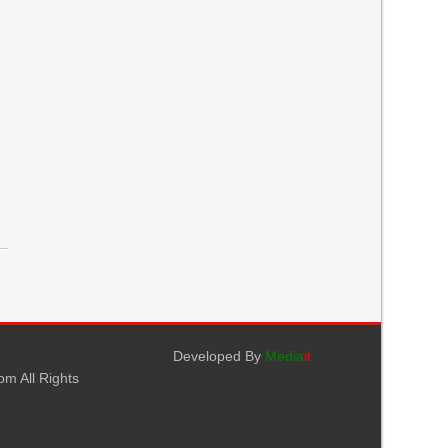
Developed By
Media
it
m All Rights