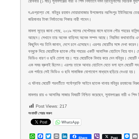
রোববার (১ মার্চ) সুনামগঞ্জের নারী ও শিশু নির্যাতনে দমন ট্রাইবুনালের বিচারক মুহ
দণ্ডপ্রাপ্ত মো. মহিবুর রহমান দোয়ারাবাজার উপজেলার নরসিংপুর ইউনিয়নের 
জরিমানার টাকা নির্যাতনের শিকার নারী পাবেন।
মামলা সূত্রে জানা গেছে, ২০১৯ সালের সেপ্টেম্বর মাসে ছাতক পৌর শহরের বাসিন্
আছেন। সেখানে তার অনেক বাড়িসহ অনেক সম্পদ আছে। নিয়মিত কথাবার্তার এক পর্য
কিছুদিন পর তিনি জানান, দেশে চলে এসেছেন। এরপর মেয়েটির সঙ্গে দেখা করে
বন্ধুকে দিয়ে মেয়েটিকে ছাতক পৌর শহরের একটি আবাসিক হোটেলে নিয়ে যান। মেয়েট
ভিডিও ধারণ ও ছবি তোলা হয়। পরে মেয়েটিকে বিদায় করে দেন মহিবুর। মেয়েটি ব
এক সময় ব্রুনাই ছিলেন। এরপর তাকে আবার হোটেলে যেতে বলা হলে মেয়েটি সব
এক পর্যায়ে সেই ভিডিও ও ছবি সামাজিক যোগাযোগ মাধ্যমে ছড়িয়ে দেওয়া হয়।
এ ঘটনায় মেয়েটি পরবর্তীতে পর্নোগ্রাফি আইনে ছাতক থানায় মহিবুর রহমানের বি
মামলার রায় ও আসামির সাজার বিষয়টি নিশ্চিত করেছেন, সুনামগঞ্জের নারী ও শিশু
Post Views:
217
সংবাদটি শেয়ার করুন
WhatsApp
WhatsApp
Facebook
Twitter
Print
LinkedIn
Viber
Mes
Share
Post