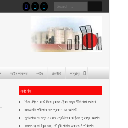
Search
for:
াস
আইন আদালত
পর্যটন
রাজনীতি
অন্যান্য
ড
সর্বশেষ
ভিসা-গ্রিন কার্ড নিয়ে যুক্তরাষ্ট্রের নতুন নীতিমালা ঘোষণা
এসএসসি পরীক্ষার ফল প্রকাশ ১০ আগস্ট
সুনামগঞ্জে ৩ সন্তান রেখে প্রেমিকের বাড়িতে গৃহবধূর অনশন
কমলগঞ্জে হাবিবুন নেছা চৌধুরী গার্লস একাডেমি পরিদর্শন