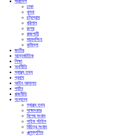
সারাদেশ
ঢাকা
খুলনা
চট্রগ্রাম
বরিশাল
রংপুর
রাজশাহী
ময়মনসিংহ
কুমিল্লা
জাতীয়
আন্তর্জাতিক
শিক্ষা
অর্থনীতি
স্বাস্থ্য তথ্য
প্রবাস
আইন আদালত
পর্যটন
রাজনীতি
অন্যান্য
স্বাস্থ্য তথ্য
সাক্ষাৎকার
বিশেষ সংবাদ
লাইফ স্টাইল
বিচিত্র সংবাদ
এক্সক্লুসিভ