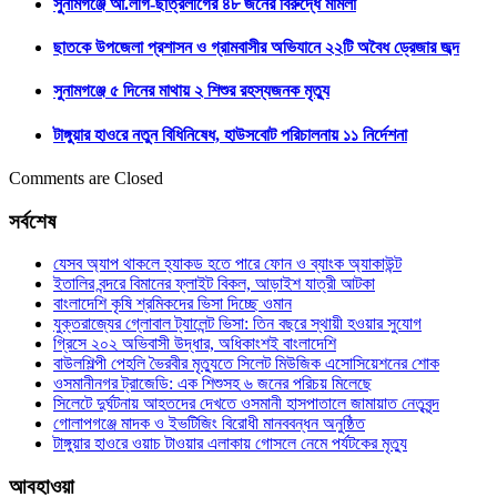
সুনামগঞ্জে আ.লীগ-ছাত্রলীগের ৪৮ জনের বিরুদ্ধে মামলা
ছাতকে উপজেলা প্রশাসন ও গ্রামবাসীর অভিযানে ২২টি অবৈধ ড্রেজার জব্দ
সুনামগঞ্জে ৫ দিনের মাথায় ২ শিশুর রহস্যজনক মৃত্যু
টাঙ্গুয়ার হাওরে নতুন বিধিনিষেধ, হাউসবোট পরিচালনায় ১১ নির্দেশনা
Comments are Closed
সর্বশেষ
যেসব অ্যাপ থাকলে হ্যাকড হতে পারে ফোন ও ব্যাংক অ্যাকাউন্ট
ইতালির বন্দরে বিমানের ফ্লাইট বিকল, আড়াইশ যাত্রী আটকা
বাংলাদেশি কৃষি শ্রমিকদের ভিসা দিচ্ছে ওমান
যুক্তরাজ্যের গ্লোবাল ট্যালেন্ট ভিসা: তিন বছরে স্থায়ী হওয়ার সুযোগ
গ্রিসে ২০২ অভিবাসী উদ্ধার, অধিকাংশই বাংলাদেশি
বাউলশিল্পী পেহলি ভৈরবীর মৃত্যুতে সিলেট মিউজিক এসোসিয়েশনের শোক
ওসমানীনগর ট্রাজেডি: এক শিশুসহ ৬ জনের পরিচয় মিলেছে
সিলেটে দুর্ঘটনায় আহতদের দেখতে ওসমানী হাসপাতালে জামায়াত নেতৃবৃন্দ
গোলাপগঞ্জে মাদক ও ইভটিজিং বিরোধী মানববন্ধন অনুষ্ঠিত
টাঙ্গুয়ার হাওরে ওয়াচ টাওয়ার এলাকায় গোসলে নেমে পর্যটকের মৃত্যু
আবহাওয়া