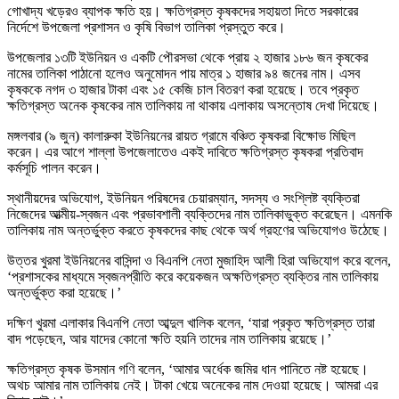
গোখাদ্য খড়েরও ব্যাপক ক্ষতি হয়। ক্ষতিগ্রস্ত কৃষকদের সহায়তা দিতে সরকারের
নির্দেশে উপজেলা প্রশাসন ও কৃষি বিভাগ তালিকা প্রস্তুত করে।
উপজেলার ১৩টি ইউনিয়ন ও একটি পৌরসভা থেকে প্রায় ২ হাজার ১৮৬ জন কৃষকের
নামের তালিকা পাঠানো হলেও অনুমোদন পায় মাত্র ১ হাজার ৯৪ জনের নাম। এসব
কৃষককে নগদ ৩ হাজার টাকা এবং ১৫ কেজি চাল বিতরণ করা হয়েছে। তবে প্রকৃত
ক্ষতিগ্রস্ত অনেক কৃষকের নাম তালিকায় না থাকায় এলাকায় অসন্তোষ দেখা দিয়েছে।
মঙ্গলবার (৯ জুন) কালারুকা ইউনিয়নের রায়ত গ্রামে বঞ্চিত কৃষকরা বিক্ষোভ মিছিল
করেন। এর আগে শাল্লা উপজেলাতেও একই দাবিতে ক্ষতিগ্রস্ত কৃষকরা প্রতিবাদ
কর্মসূচি পালন করেন।
স্থানীয়দের অভিযোগ, ইউনিয়ন পরিষদের চেয়ারম্যান, সদস্য ও সংশ্লিষ্ট ব্যক্তিরা
নিজেদের আত্মীয়-স্বজন এবং প্রভাবশালী ব্যক্তিদের নাম তালিকাভুক্ত করেছেন। এমনকি
তালিকায় নাম অন্তর্ভুক্ত করতে কৃষকদের কাছ থেকে অর্থ গ্রহণের অভিযোগও উঠেছে।
উত্তর খুরমা ইউনিয়নের বাসিন্দা ও বিএনপি নেতা মুজাহিদ আলী হিরা অভিযোগ করে বলেন,
‘প্রশাসকের মাধ্যমে স্বজনপ্রীতি করে কয়েকজন অক্ষতিগ্রস্ত ব্যক্তির নাম তালিকায়
অন্তর্ভুক্ত করা হয়েছে।’
দক্ষিণ খুরমা এলাকার বিএনপি নেতা আব্দুল খালিক বলেন, ‘যারা প্রকৃত ক্ষতিগ্রস্ত তারা
বাদ পড়েছেন, আর যাদের কোনো ক্ষতি হয়নি তাদের নাম তালিকায় রয়েছে।’
ক্ষতিগ্রস্ত কৃষক উসমান গণি বলেন, ‘আমার অর্ধেক জমির ধান পানিতে নষ্ট হয়েছে।
অথচ আমার নাম তালিকায় নেই। টাকা খেয়ে অনেকের নাম দেওয়া হয়েছে। আমরা এর