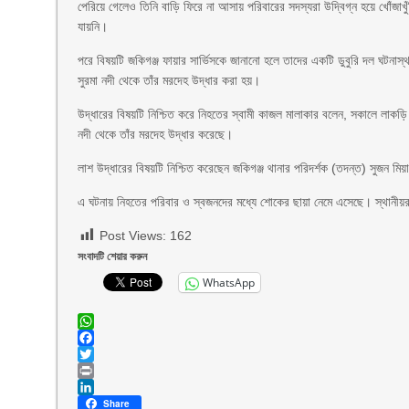
পেরিয়ে গেলেও তিনি বাড়ি ফিরে না আসায় পরিবারের সদস্যরা উদ্বিগ্ন হয়ে খোঁজাখুঁ
যায়নি।
পরে বিষয়টি জকিগঞ্জ ফায়ার সার্ভিসকে জানানো হলে তাদের একটি ডুবুরি দল ঘটনাস্থ
সুরমা নদী থেকে তাঁর মরদেহ উদ্ধার করা হয়।
উদ্ধারের বিষয়টি নিশ্চিত করে নিহতের স্বামী কাজল মালাকার বলেন, সকালে লাকড়ি স
নদী থেকে তাঁর মরদেহ উদ্ধার করেছে।
লাশ উদ্ধারের বিষয়টি নিশ্চিত করেছেন জকিগঞ্জ থানার পরিদর্শক (তদন্ত) সুজন মিয়
এ ঘটনায় নিহতের পরিবার ও স্বজনদের মধ্যে শোকের ছায়া নেমে এসেছে। স্থানী
Post Views:
162
সংবাদটি শেয়ার করুন
WhatsApp
WhatsApp
Facebook
Twitter
Print
LinkedIn
Share