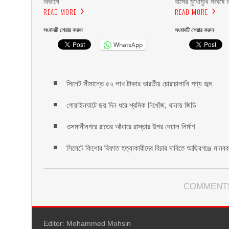
বিভাগে
বাসের মুখোমুখি সংঘর্ষে 
READ MORE
READ MORE
সংবাদটি শেয়ার করুন
সংবাদটি শেয়ার করুন
WhatsApp
সিলেট সীমান্তে ৫২ লাখ টাকার ভারতীয় চোরাচালানি পণ্য জব্দ
গোয়াইনঘাটে ছয় দিন ধরে শ্রমিক নিখোঁজ, থানায় জিডি
ওসমানীনগরে রাতের আঁধারে রাস্তার উপর দেয়াল নির্মাণ
সিলেটে কিশোর রিফাত হত্যাকারীদের বিচার দাবিতে আছিরগঞ্জে মানবব
COMMENTS
Editor: Mohammed Mohsin