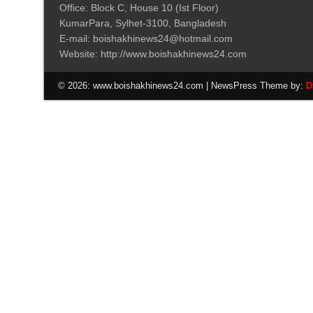
Office: Block C, House 10 (Ist Floor)
KumarPara, Sylhet-3100, Bangladesh
E-mail: boishakhinews24@hotmail.com
Website: http://www.boishakhinews24.com
© 2026: www.boishakhinews24.com
| NewsPress Theme by:
D