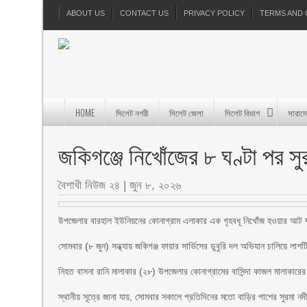
ABOUT US
CONTACT US
PRIVACY POLICY
TERMS AND 
HOME
সিলেট নগরী
সিলেট জেলা
সিলেট বিভাগ
সারাদ
জকিগঞ্জে নিখোঁজের ৮ ঘণ্টা পর সু
বৈশাখী নিউজ ২৪
|
জুন ৮, ২০২৬
উপজেলার বারহাল ইউনিয়নের কোনাগ্রাম এলাকার এক গৃহবধূ নিখোঁজ হওয়ার আট ঘণ্
সোমবার (৮ জুন) সন্ধ্যায় জকিগঞ্জ ফায়ার সার্ভিসের ডুবুরি দল অভিযান চালিয়ে লাশ
নিহত বাসনা রানি মালাকার (২৮) উপজেলার কোনাগ্রামের বাসিন্দা কাজল মালাকারের 
স্থানীয় সূত্রে জানা যায়, সোমবার সকালে প্রতিদিনের মতো বাড়ির পাশের সুরমা নদ