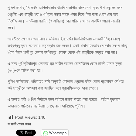
পুলিশ জানায়, সিলেটের মোগলাবাজার থানাধীন জাপান-বাংলাদেশ ফ্রেন্ডশীপ স্কুলের নবম
শ্রেণির এক ছাত্রী গত ৬ এপ্রিল সন্ধ্যা সাড়ে ৭টার দিকে নিজ বাসা থেকে বের হয়ে
নিখোঁজ হয়। এ ঘটনায় পরদিন (৭ এপ্রিল) তার পরিবার থানায় একটি সাধারণ ডায়েরি
করে।
পরবর্তীতে মোগলাবাজার থানার অফিসার ইনচার্জের দিকনির্দেশনায় এসআই শিহাব মাহমুদ
তথ্যপ্রযুক্তির সহায়তায় অনুসন্ধান শুরু করেন। এরই ধারাবাহিকতায় সোমবার সকাল সাড়ে
৯টার দিকে গাজীপুর জেলার কাশিমপুর এলাকা থেকে ওই ছাত্রীকে উদ্ধার করা হয়।
এ সময় পূর্ব শ্রীরামপুর এলাকার মৃত শাহীন আহমদ মোসাহিদের ছেলে মাহদী হাসান মুন্না
(২০)-কে আটক করা হয়।
পুলিশ জানিয়েছে, পরিবারের দাবি অনুযায়ী কৌশলে প্রেমের ফাঁদে ফেলে প্রলোভন দেখিয়ে
ওই ছাত্রীকে অপহরণ করা হয়েছিল বলে প্রাথমিকভাবে জানা গেছে।
এ ঘটনায় নারী ও শিশু নির্যাতন দমন আইনে মামলা দায়ের করা হয়েছে। আটক যুবককে
আদালতে পাঠানোর প্রক্রিয়া চলছে বলে জানিয়েছে পুলিশ।
Post Views:
148
সংবাদটি শেয়ার করুন
WhatsApp