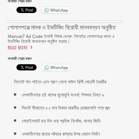
সংবাদটি শেয়ার করুন
WhatsApp
গোলাপগঞ্জে মাদক ও ইভটিজিং বিরোধী মানববন্ধন অনুষ্ঠিত
Manual7 Ad Code বৈশাখী নিউজ ডেস্ক: সিলেটের গোলাপগঞ্জে মাদক ও
ইভটিজিং বিরোধী মানববন্ধন অনুষ্ঠিত হয়েছে।
READ MORE
সংবাদটি শেয়ার করুন
WhatsApp
সিলেটে গান গাইতে এসে প্রাণ গেলো বাউল শিল্পী পেহেলী ভৈরবীর
ওসমানীনগরে দুই বাসের মুখোমুখি সংঘর্ষ: শিশুসহ নিহত ৯
সিলেট সীমান্তে ৫২ লাখ টাকার ভারতীয় চোরাচালানি পণ্য জব্দ
গোয়াইনঘাটে ছয় দিন ধরে শ্রমিক নিখোঁজ, থানায় জিডি
ওসমানীনগরে রাতের আঁধারে রাস্তার উপর দেয়াল নির্মাণ