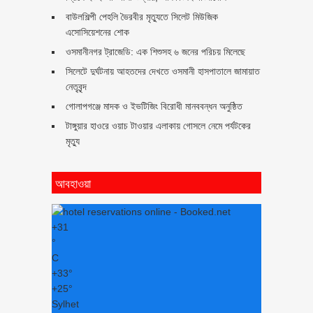
বাউলশিল্পী পেহলি ভৈরবীর মৃত্যুতে সিলেট মিউজিক
এসোসিয়েশনের শোক
ওসমানীনগর ট্রাজেডি: এক শিশুসহ ৬ জনের পরিচয় মিলেছে
সিলেটে দুর্ঘটনায় আহতদের দেখতে ওসমানী হাসপাতালে জামায়াত
নেতৃবৃন্দ
গোলাপগঞ্জে মাদক ও ইভটিজিং বিরোধী মানববন্ধন অনুষ্ঠিত
টাঙ্গুয়ার হাওরে ওয়াচ টাওয়ার এলাকায় গোসলে নেমে পর্যটকের
মৃত্যু
আবহাওয়া
+
31
°
C
+
33°
+
25°
Sylhet