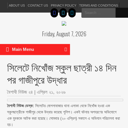
ABOUT US
CONTACT US
PRIVACY POLICY
TERMS AND CONDITIONS
Search
for:
Friday, August 7, 2026
Main Menu
সিলেটে নিখোঁজ স্কুল ছাত্রী ১৪ দিন
পর গাজীপুরে উদ্ধার
বৈশাখী নিউজ ২৪
|
এপ্রিল ২১, ২০২৬
বৈশাখী নিউজ ডেস্ক:
সিলেটের মোগলাবাজার থানা এলাকা থেকে নিখোঁজ হওয়া এক
স্কুলছাত্রীকে গাজীপুর থেকে উদ্ধার করেছে পুলিশ। একই ঘটনায় অপহরণের অভিযোগে
এক যুবককে আটক করা হয়েছে। সোমবার (২০ এপ্রিল) সকালে এ অভিযান পরিচালনা করা
হয়।