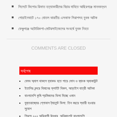
সিলেটে কিশোর রিফাত হত্যাকারীদের বিচার দাবিতে আছিরগঞ্জে মানববন্ধন
গোয়াইনঘাটে ১৭০ বোতল ভারতীয় এসকাফ সিরাপসহ যুবক আটক
ফেঞ্চুগঞ্জে অটোরিকশা-মোটরসাইকেলের সংঘর্ষে যুবক নিহত
COMMENTS ARE CLOSED
সর্বশেষ
যেসব অ্যাপ থাকলে হ্যাকড হতে পারে ফোন ও ব্যাংক অ্যাকাউন্ট
ইতালির বন্দরে বিমানের ফ্লাইট বিকল, আড়াইশ যাত্রী আটকা
বাংলাদেশি কৃষি শ্রমিকদের ভিসা দিচ্ছে ওমান
যুক্তরাজ্যের গ্লোবাল ট্যালেন্ট ভিসা: তিন বছরে স্থায়ী হওয়ার
সুযোগ
গ্রিসে ২০২ অভিবাসী উদ্ধার, অধিকাংশই বাংলাদেশি