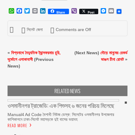
WhatsApp
Facebook
Twitter
Print
LinkedIn
Viber
Messenger
Email
Share
Post
সিলেট জেলা
Comments are Off
«
বিশ্বনাথে বৈদ্যুতিক ট্রান্সফরমার চুরি,
(Next News)
দৌড়ে মানুষের রেকর্ড
দূর্ভোগে এলাকাবাসী
(Previous
ভাঙল চীনা রোবট
»
News)
RELATED NEWS
ওসমানীনগর ট্রাজেডি: এক শিশুসহ ৬ জনের পরিচয় মিলেছে
Manual4 Ad Code বৈশাখী নিউজ ডেস্ক: সিলেটের ওসমানীনগর উপজেলার
কাশিকাপনে ঢাকা-সিলেট মহাসড়কে দুই বাসের ভয়াবহ
READ MORE