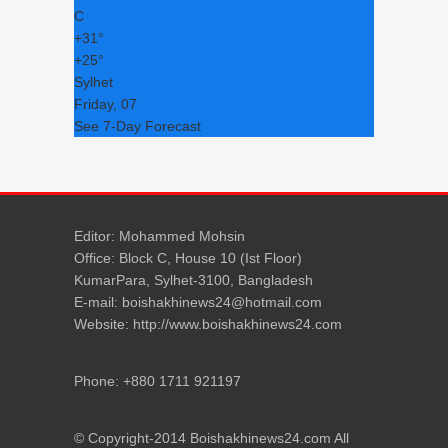
C
+
31°
+
25°
Sylhet
Friday, 07
See 7-Day Forecast
Editor: Mohammed Mohsin
Office: Block C, House 10 (Ist Floor)
KumarPara, Sylhet-3100, Bangladesh
E-mail: boishakhinews24@hotmail.com
Website: http://www.boishakhinews24.com
Phone: +880 1711 921197
© Copyright-2014 Boishakhinews24.com All