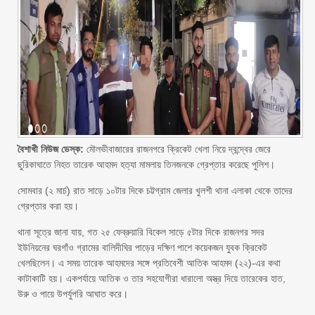
বৈশাখী নিউজ ডেস্ক:
মৌলভীবাজারের রাজনগরে ক্রিকেট খেলা নিয়ে দ্বন্দ্বের জেরে
ছুরিকাঘাতে নিহত তারেক আহমদ হত্যা মামলায় তিনজনকে গ্রেপ্তার করেছে পুলিশ।
সোমবার (২ মার্চ) রাত সাড়ে ১০টার দিকে চট্টগ্রাম জেলার খুলশী থানা এলাকা থেকে তাদের
গ্রেপ্তার করা হয়।
থানা সূত্রে জানা যায়, গত ২৫ ফেব্রুয়ারি বিকেল সাড়ে ৫টার দিকে রাজনগর সদর
ইউনিয়নের ঘরগাঁও গ্রামের বালিদীঘির পাড়ের দক্ষিণ পাশে কয়েকজন যুবক ক্রিকেট
খেলছিলেন। এ সময় তারেক আহমদের সঙ্গে প্রতিবেশী আতিক আহমদ (২২)-এর কথা
কাটাকাটি হয়। একপর্যায়ে আতিক ও তার সহযোগীরা ধারালো অস্ত্র দিয়ে তারেকের হাত,
উরু ও পায়ে উপর্যুপরি আঘাত করে।