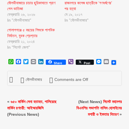
মৌলভীবাজারে চাচার ছুরিকাঘাতে প্রাণ
রাজনগরে কলেজ ছাত্রীকে ‘গণধর্ষণের’
গেল ভাতিজা
পর হত্যা
ফেব্রুয়ারি ২৬, ২০২৬
মে ১৯, ২০১৭
In "মৌলভীবাজার"
In "মৌলভীবাজার"
গোলাপগঞ্জে ৫ বছরের শিশুকে পাশবিক
নির্যাতন, যুবক গ্রেপ্তার
ফেব্রুয়ারি ২১, ২০২৪
In "সিলেট জেলা"
WhatsApp
Facebook
Twitter
Print
LinkedIn
Viber
Messenger
Email
Share
Post
মৌলভীবাজার
Comments are Off
«
৬৫০ মার্কিন সেনা হতাহত, পালিয়েছে
(Next News)
সিলেট মহানগর
মার্কিন রণতরী: আইআরজিসি
বিএনপির সভাপতি নাসিম হোসাইনের
(Previous News)
মশারী ও ইফতার বিতরণ
»