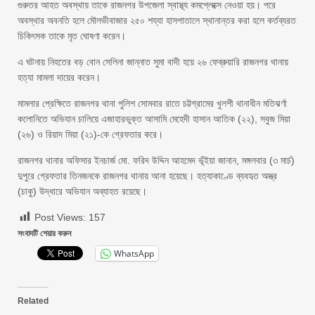
গুরুতর আহত অবস্থায় তাকে রাজনগর উপজেলা স্বাস্থ্য কমপ্লেক্সে নেওয়া হয়। পরে
অবস্থার অবনতি হলে মৌলভীবাজার ২৫০ শয্যা হাসপাতালে স্থানান্তর করা হলে কর্তব্যরত
চিকিৎসক তাকে মৃত ঘোষণা করেন।
এ ঘটনায় নিহতের বড় বোন সেলিনা জান্নাত সুমা বাদী হয়ে ২৬ ফেব্রুয়ারি রাজনগর থানায়
হত্যা মামলা দায়ের করেন।
মামলার প্রেক্ষিতে রাজনগর থানা পুলিশ সোমবার রাতে চট্টগ্রামের খুলশী থানাধীন মতিঝর্ণা
কলোনিতে অভিযান চালিয়ে এজাহারভুক্ত আসামি মেহেদী হাসান আতিক (২২), সবুজ মিয়া
(২৬) ও রিয়াদ মিয়া (২১)-কে গ্রেফতার করে।
রাজনগর থানার অফিসার ইনচার্জ মো. ফরিদ উদ্দিন আহমেদ ভূঁইয়া জানান, মঙ্গলবার (৩ মার্চ)
দুপুরে গ্রেফতার তিনজনকে রাজনগর থানায় আনা হয়েছে। হত্যাকাণ্ডে ব্যবহৃত অস্ত্র
(চাকু) উদ্ধারে অভিযান অব্যাহত রয়েছে।
Post Views:
157
সংবাদটি শেয়ার করুন
WhatsApp
Related