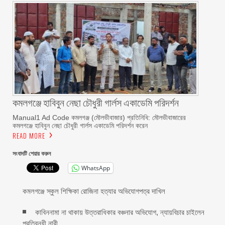
কমলগঞ্জে হাবিবুন নেছা চৌধুরী গার্লস একাডেমি পরিদর্শন
Manual1 Ad Code কমলগঞ্জ (মৌলভীবাজার) প্রতিনিধি: মৌলভীবাজারের
কমলগঞ্জে হাবিবুন নেছা চৌধুরী গার্লস একাডেমি পরিদর্শন করেন
READ MORE
সংবাদটি শেয়ার করুন
WhatsApp
কমলগঞ্জে স্কুল শিক্ষিকা রোজিনা হত্যার অভিযোগপত্র দাখিল
কাবিননামা না থাকায় উত্তরাধিকার বঞ্চনার অভিযোগ, ন্যায়বিচার চাইলেন
প্রতিবন্ধী নারী