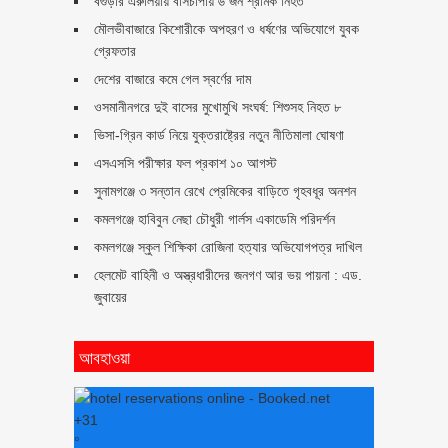
বগুড়ার এরুলিয়ায় বাসচাপায় ৬ জন শ্রমিক নিহত
মৌলভীবাজারে কিশোরীকে অপহরণ ও ধর্ষণের অভিযোগে যুবক
গ্রেফতার
দেশের বাজারে কমে গেল স্বর্ণের দাম
ওসমানীনগরে দুই বাসের মুখোমুখি সংঘর্ষ: শিশুসহ নিহত ৮
ভিসা-গ্রিন কার্ড নিয়ে যুক্তরাষ্ট্রের নতুন নীতিমালা ঘোষণা
এসএসসি পরীক্ষার ফল প্রকাশ ১০ আগস্ট
সুনামগঞ্জে ৩ সন্তান রেখে প্রেমিকের বাড়িতে গৃহবধূর অনশন
কমলগঞ্জে হাবিবুন নেছা চৌধুরী গার্লস একাডেমি পরিদর্শন
কমলগঞ্জে স্কুল শিক্ষিকা রোজিনা হত্যার অভিযোগপত্র দাখিল
হেলমেট বাহিনী ও অস্ত্রধারীদের জনগণ আর ভয় পায়না : এড.
জুবায়ের
আবহাওয়া
+
31
°