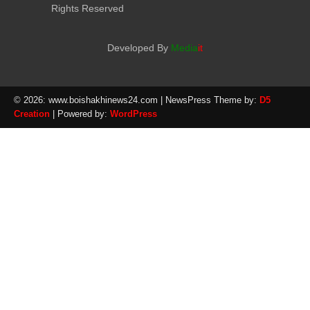
Rights Reserved
Developed By
Media
it
© 2026: www.boishakhinews24.com
| NewsPress Theme by:
D5
Creation
| Powered by:
WordPress