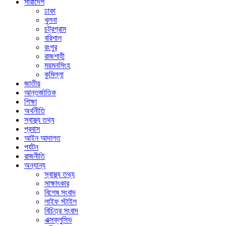
সারাদেশ
ঢাকা
খুলনা
চট্রগ্রাম
বরিশাল
রংপুর
রাজশাহী
ময়মনসিংহ
কুমিল্লা
জাতীয়
আন্তর্জাতিক
শিক্ষা
অর্থনীতি
স্বাস্থ্য তথ্য
প্রবাস
আইন আদালত
পর্যটন
রাজনীতি
অন্যান্য
স্বাস্থ্য তথ্য
সাক্ষাৎকার
বিশেষ সংবাদ
লাইফ স্টাইল
বিচিত্র সংবাদ
এক্সক্লুসিভ