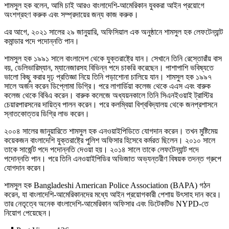
শামসুল হক বলেন, আমি চাই আরও বাংলাদেশি-আমেরিকান যুবকরা আইন প্রয়োগে
অংশগ্রহণ করুক এবং সম্প্রদায়ের জন্য কাজ করুক।
এর আগে, ২০২১ সালের ২৯ জানুয়ারি, অফিসিয়াল এক অনুষ্ঠানে শামসুল হক লেফটেন্যান্ট
কমান্ডার পদে পদোন্নতি পান।
শামসুল হক ১৯৯১ সালে বাংলাদেশ থেকে যুক্তরাষ্ট্রে যান। সেখানে তিনি রেস্তোরাঁয় বাস
বয়, ডেলিভারিম্যান, ম্যানেজারসহ বিভিন্ন পদে চাকরি করেছেন। পাশাপাশি ভবিষ্যতে
ভালো কিছু করার দৃঢ় প্রতিজ্ঞা নিয়ে তিনি পড়াশোনা চালিয়ে যান। শামসুল হক ১৯৯৭
সালে অর্জন করেন ডিপ্লোমা ডিগ্রি। পরে লাগার্ডিয়া কলেজ থেকে এএস এবং বারুক
কলেজ থেকে বিবিএ করেন। বারুক কলেজে অধ্যয়নকালে তিনি সিএনইওয়াই ট্রাস্টির
চেয়ারপারসনের দায়িত্ব পালন করেন। পরে কলম্বিয়া বিশ্ববিদ্যালয় থেকে জনপ্রশাসনে
স্নাতকোত্তর ডিগ্রি লাভ করেন।
২০০৪ সালের জানুয়ারিতে শামসুল হক এনওয়াইপিডিতে যোগদান করেন। তখন মুষ্টিমেয়
কয়েকজন বাংলাদেশি যুক্তরাষ্ট্রে পুলিশ অফিসার হিসেবে কর্মরত ছিলেন। ২০১০ সালে
তাকে সার্জেন্ট পদে পদোন্নতি দেওয়া হয়। ২০১৪ সালে তাকে লেফটেন্যান্ট পদে
পদোন্নতি পান। পরে তিনি এনওয়াইপিডির অভিজাত অভ্যন্তরীণ বিষয়ক তদন্ত গ্রুপে
যোগদান করেন।
শামসুল হক Bangladeshi American Police Association (BAPA) গঠন
করেন, যা বাংলাদেশি-আমেরিকানদের মধ্যে আইন প্রয়োগকারী পেশায় উৎসাহ দান করে।
তার নেতৃত্বে অনেক বাংলাদেশি-আমেরিকান অফিসার এবং ডিটেকটিভ NYPD‑তে
নিয়োগ পেয়েছেন।