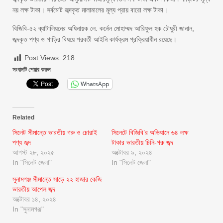
নয় লক্ষ টাকা। সর্বমোট জব্দকৃত মালামালের মূল্য প্রায় বারো লক্ষ টাকা।
বিজিবি-৫২ ব্যাটালিয়নের অধিনায়ক লে. কর্নেল মোহাম্মদ আরিফুল হক চৌধুরী জানান,
জব্দকৃত পণ্য ও গাড়ির বিষয়ে পরবর্তী আইনি কার্যক্রম প্রক্রিয়াধীন রয়েছে।
Post Views:
218
সংবাদটি শেয়ার করুন
WhatsApp
Related
সিলেট সীমান্তে ভারতীয় গরু ও চোরাই
সিলেটে বিজিবি’র অভিযানে ৬৪ লক্ষ
পণ্য জব্দ
টাকার ভারতীয় চিনি-গরু জব্দ
আগস্ট ২৮, ২০২৫
অক্টোবর ৯, ২০২৪
In "সিলেট জেলা"
In "সিলেট জেলা"
সুনামগঞ্জ সীমান্তে সাড়ে ২২ হাজার কেজি
ভারতীয় আপেল জব্দ
অক্টোবর ১৪, ২০২৪
In "সুনামগঞ্জ"