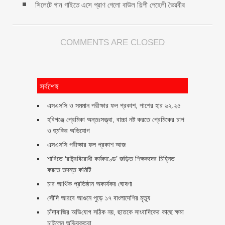
সিলেটে গান গাইতে এসে প্রাণ গেলো বাউল শিল্পী পেহেলী ভৈরবীর
COMMENTS ARE CLOSED
সর্বশেষ
এসএসসি ও সমমান পরীক্ষার ফল প্রকাশ, পাশের হার ৬২.২৫
হবিগঞ্জে প্রেমিকা অন্তঃসত্ত্বা, বাচ্চা নষ্ট করতে প্রেমিকের চাপ
ও হুমকির অভিযোগ
এসএসসি পরীক্ষার ফল প্রকাশ আজ
শাবিতে ‘রাষ্ট্রবিরোধী কর্মকাণ্ডে’ জড়িত শিক্ষকদের চিহ্নিত
করতে তদন্ত কমিটি
চার আর্থিক প্রতিষ্ঠান অকার্যকর ঘোষণা
সৌদি আরবে আগুনে পুড়ে ১৭ বাংলাদেশির মৃত্যু
চাঁদাবা‌জির অ‌ভি‌যোগ স‌ঠিক নয়, ছাতকে সাংবাদিকের কাছে ক্ষমা
চাইলেন অভিযুক্তরা