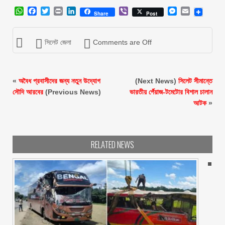
WhatsApp
Facebook
Twitter
Print
LinkedIn
Viber
Messenger
Email
Share
Post
সিলেট জেলা
Comments are Off
«
অবৈধ প্রবাসীদের জন্য নতুন উদ্যোগ
(Next News)
সিলেট সীমান্তে
সৌদি আরবের
(Previous News)
ভারতীয় র্পেঁয়াজ-টমেটোর বিশাল চালান
আটক
»
RELATED NEWS