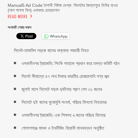
Manual5 Ad Code বৈশাখী নিউজ ডেস্ক: সিলেটের জৈন্তাপুরে ডিবির হাওর
(লাল শাপলা বিল) এলাকায় চোরাচালান
READ MORE
সংবাদটি শেয়ার করুন
WhatsApp
সিলেট-তামাবিল সড়কে বাসের ধাক্কায় পথচারী নিহত
ওসমানীনগর ট্রাজেডি: পিংকি সাহাকে প্রধান করে তদন্ত কমিটি গঠন
সিলেট সীমান্তে ৪৭ লাখ টাকার ভারতীয় চোরাচালানি পণ্য জব্দ
জুলাই মাসে সিলেটে সড়ক দুর্ঘটনায় প্রাণ গেল ৩১ জনের
সিলেটে দুই বাসের মুখোমুখি সংঘর্ষ, পরিচয় মিললো নিহতদের
ওসমানীনগর ট্রাজেডি: এক শিশুসহ ৬ জনের পরিচয় মিলেছে
গোলাপগঞ্জে মাদক ও ইভটিজিং বিরোধী মানববন্ধন অনুষ্ঠিত