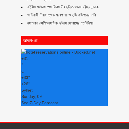
রাষ্ট্রীয় মর্যাদায় শেষ বিদায় বীর মুক্তিযোদ্ধা রবীন্দ্র চন্দকে
আদিবাসী দিবসে পৃথক মন্ত্রণালয় ও ভূমি কমিশনের দাবি
ন্যাশনাল হোমিওপ্যাথিক ডক্টরস ফোরামের মতবিনিময়
আবহাওয়া
+
31
°
C
+
33°
+
26°
Sylhet
Sunday, 09
See 7-Day Forecast