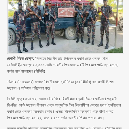
বৈশাখী নিউজ ডেস্ক:
সিলেটের বিয়ানীবাজার উপজেলার দুবাগ মোড় এলাকা থেকে
মালিকবিহীন অবস্থায় ২,৫০০ কেজি ভারতীয় পিয়াজসহ একটি পিকআপ গাড়ি জব্দ করেছে
বর্ডার গার্ড বাংলাদেশ (বিজিবি)।
শনিবার (৮ নভেম্বর) সকালে বিয়ানীবাজার ব্যাটালিয়ন (৫২ বিজিবি) এর একটি বিশেষ
টহলদল এ অভিযান পরিচালনা করে।
বিজিবি সূত্রে জানা যায়, সকাল ৮টার দিকে বিয়ানীবাজার ব্যাটালিয়নের অধীনস্থ গজুকাটা
বিওপির একটি টহলদল সীমান্ত থেকে আনুমানিক তিন কিলোমিটার ভেতরে দুবাগ ইউনিয়নের
দুবাগ মোড় এলাকায় অভিযান চালায়। এসময় মালিকবিহীন অবস্থায় পড়ে থাকা একটি
পিকআপ গাড়ি জব্দ করা হয়, যাতে ২,৫০০ কেজি ভারতীয় পিয়াজ পাওয়া যায়।
জব্দকৃত ভারতীয় পিয়াজের আনুমানিক বাজারমূল্য তিন লক্ষ টাকা এবং পিকআপ গাড়িটির মূল্য