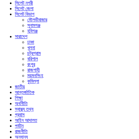
সিলেট নগরী
সিলেট জেলা
সিলেট বিভাগ
মৌলভীবাজার
সুনামগঞ্জ
হবিগঞ্জ
সারাদেশ
ঢাকা
খুলনা
চট্রগ্রাম
বরিশাল
রংপুর
রাজশাহী
ময়মনসিংহ
কুমিল্লা
জাতীয়
আন্তর্জাতিক
শিক্ষা
অর্থনীতি
স্বাস্থ্য তথ্য
প্রবাস
আইন আদালত
পর্যটন
রাজনীতি
অন্যান্য