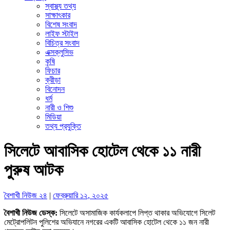
স্বাস্থ্য তথ্য
সাক্ষাৎকার
বিশেষ সংবাদ
লাইফ স্টাইল
বিচিত্র সংবাদ
এক্সক্লুসিভ
কৃষি
ফিচার
ক্রীড়া
বিনোদন
ধর্ম
নারী ও শিশু
মিডিয়া
তথ্য প্রযুক্তি
সিলেটে আবাসিক হোটেল থেকে ১১ নারী
পুরুষ আটক
বৈশাখী নিউজ ২৪
|
ফেব্রুয়ারি ১২, ২০২৫
বৈশাখী নিউজ ডেস্ক:
সিলেটে অসামাজিক কার্যকলাপে লিপ্ত থাকার অভিযোগে সিলেট
মেট্রোপলিটন পুলিশের অভিযানে নগরের একটি আবাসিক হোটেল থেকে ১১ জন নারী