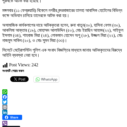
পুরুষকে আটক করা হয়েছে।
মঙ্গলবার (১১ ফেব্রুয়ারি) বিকেলে নগরীর বন্দরবাজারের তালহা আবাসিক হোটেলের বিভিন্ন
কক্ষে অভিযান চালিয়ে তাদেরকে আটক করা হয়।
অসামাজিক কার্যকলাপের দায়ে আটককৃতরা হলেন, রুনা খাতুন(৩০), হাসিনা বেগম (৩০),
আকলিমা আক্তার (১৯), মোহাম্মদ আলাউদ্দিন (৫০), মোঃ ইয়াছিন আহমদ(২২), সাইফুল
ইসলাম (৩৪), শাহবাজ মিয়া (২৪), লোকমান হোসেন অপু (২৮), উজ্জল মিয়া (২২), মোঃ
নাজমুস সাকিব (২০), ও মোঃ সুমন মিয়া (৩৩)।
সিলেটে মেট্রোপলিটন পুলিশ এক সংবাদ বিজ্ঞপ্তির মাধ্যমে জানায় আটককৃতদের বিরুদ্ধে
আইনি ব্যবস্থা নেয়া হবে।
Post Views:
242
সংবাদটি শেয়ার করুন
WhatsApp
WhatsApp
Facebook
Twitter
Print
LinkedIn
Share