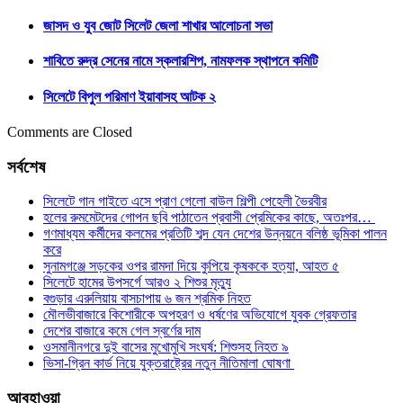
জাসদ ও যুব জোট সিলেট জেলা শাখার আলোচনা সভা
শাবিতে রুদ্র সেনের নামে স্কলারশিপ, নামফলক স্থাপনে কমিটি
সিলেটে বিপুল পরিমাণ ইয়াবাসহ আটক ২
Comments are Closed
সর্বশেষ
সিলেটে গান গাইতে এসে প্রাণ গেলো বাউল শিল্পী পেহেলী ভৈরবীর
হলের রুমমেটদের গোপন ছবি পাঠাতেন প্রবাসী প্রেমিকের কাছে, অতঃপর…
গণমাধ্যম কর্মীদের কলমের প্রতিটি শব্দ যেন দেশের উন্নয়নে বলিষ্ঠ ভূমিকা পালন
করে
সুনামগঞ্জে সড়কের ওপর রামদা দিয়ে কুপিয়ে কৃষককে হত্যা, আহত ৫
সিলেটে হামের উপসর্গে আরও ২ শিশুর মৃত্যু
বগুড়ার এরুলিয়ায় বাসচাপায় ৬ জন শ্রমিক নিহত
মৌলভীবাজারে কিশোরীকে অপহরণ ও ধর্ষণের অভিযোগে যুবক গ্রেফতার
দেশের বাজারে কমে গেল স্বর্ণের দাম
ওসমানীনগরে দুই বাসের মুখোমুখি সংঘর্ষ: শিশুসহ নিহত ৯
ভিসা-গ্রিন কার্ড নিয়ে যুক্তরাষ্ট্রের নতুন নীতিমালা ঘোষণা
আবহাওয়া