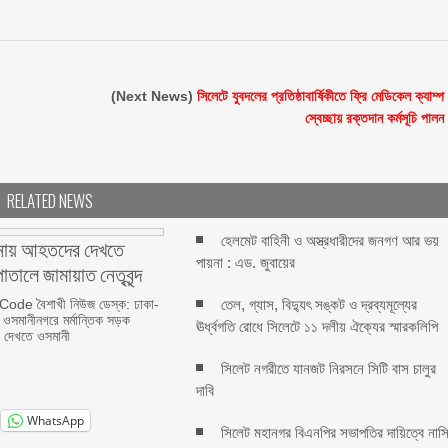
(Next News)
সিলেটে যুবদলের প্রতিষ্ঠাবার্ষিকীতে ফ্রি মেডিকেল ক্যাম্প
স্বেচ্ছায় রক্তদান কর্মসূচি পালন
RELATED NEWS
হেলমেট বাহিনী ও অস্ত্রধারীদের জনগণ আর ভয়
ঘটনায় আহতদের দেখতে
পায়না : এড. জুবায়ের
তালে জামায়াত নেতৃবৃন্দ
de বৈশাখী নিউজ ডেস্ক: ঢাকা-
তেল, গ্যাস, বিদ্যুৎ সঙ্কট ও দ্রব্যমূল্যের
ওসমানীনগরে মর্মান্তিক সড়ক
ঊর্ধ্বগতি রোধে সিলেটে ১১ দলীয় ঐক্যের স্মারকলিপি
র দেখতে ওসমানী
সিলেট নগরীতে যানজট নিরসনে সিটি বাস চালুর
দাবি
WhatsApp
সিলেট মহানগর বিএনপির সভাপতির দায়িত্বে নাস