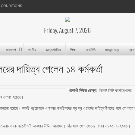
 CONDITIONS
Friday, August 7, 2026
সারাদেশ
জাতীয়
আন্তর্জাতিক
শিক্ষা
অর্থনীতি
স্বাস্থ্য তথ্য
প্রব
লরের দায়িত্ব পেলেন ১৪ কর্মকর্তা
বৈশাখী নিউজ ডেস্ক:
সিলেট সিটি কর্পোরেশনের
িত্ব দেওয়া হয়েছে।
 জানানো হয়েছে। জরুরি প্রয়োজনে এলাকার নাগরিকদের স্ব স্ব ওয়ার্ডের দায়িত্বশীলদের সঙ্গে যোগাযো
 তত্ত্বাবধায়ক প্রকৌশলী আহসান উদ্দিন আহমেদ। তাঁর সঙ্গে যোগাযোগের নম্বর ০১৭৩০৭৮২৬৬১।