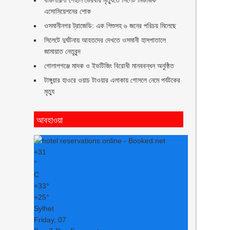
বাউলশিল্পী পেহলি ভৈরবীর মৃত্যুতে সিলেট মিউজিক
এসোসিয়েশনের শোক
ওসমানীনগর ট্রাজেডি: এক শিশুসহ ৬ জনের পরিচয় মিলেছে
সিলেটে দুর্ঘটনায় আহতদের দেখতে ওসমানী হাসপাতালে
জামায়াত নেতৃবৃন্দ
গোলাপগঞ্জে মাদক ও ইভটিজিং বিরোধী মানববন্ধন অনুষ্ঠিত
টাঙ্গুয়ার হাওরে ওয়াচ টাওয়ার এলাকায় গোসলে নেমে পর্যটকের
মৃত্যু
আবহাওয়া
+
31
°
C
+
33°
+
25°
Sylhet
Friday, 07