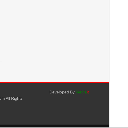
Developed By
Media
it
m All Rights