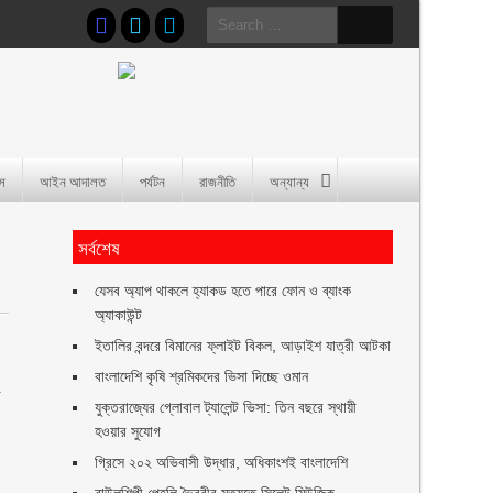
Search
for:
াস
আইন আদালত
পর্যটন
রাজনীতি
অন্যান্য
সর্বশেষ
যেসব অ্যাপ থাকলে হ্যাকড হতে পারে ফোন ও ব্যাংক
অ্যাকাউন্ট
ইতালির বন্দরে বিমানের ফ্লাইট বিকল, আড়াইশ যাত্রী আটকা
বাংলাদেশি কৃষি শ্রমিকদের ভিসা দিচ্ছে ওমান
গ
যুক্তরাজ্যের গ্লোবাল ট্যালেন্ট ভিসা: তিন বছরে স্থায়ী
হওয়ার সুযোগ
গ্রিসে ২০২ অভিবাসী উদ্ধার, অধিকাংশই বাংলাদেশি