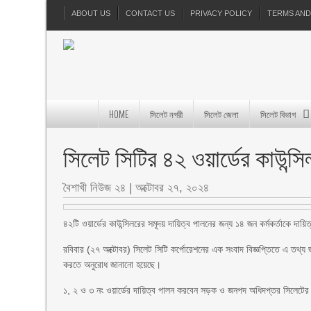
ABOUT US
CONTACT US
PRIVACY POLICY
TERMS AND
HOME
সিলেট নগরী
সিলেট জেলা
সিলেট বিভাগ
সিলেট সিটির ৪২ ওয়ার্ডের কাউন্সি
বৈশাখী নিউজ ২৪
|
অক্টোবর ২৭, ২০২৪
৪২টি ওয়ার্ডের কাউন্সিলরের সমূদয় দায়িত্ব পালনের জন্য ১৪ জন কর্মকর্তাকে দায়
রবিবার (২৭ অক্টোবর) সিলেট সিটি কর্পোরেশনের এক সংবাদ বিজ্ঞপ্তিতে এ তথ্য
করতে অনুরোধ জানানো হয়েছে।
১, ২ ও ৩ নং ওয়ার্ডের দায়িত্ব পালন করবেন সড়ক ও জনপদ অধিদপ্তর সিলেটের