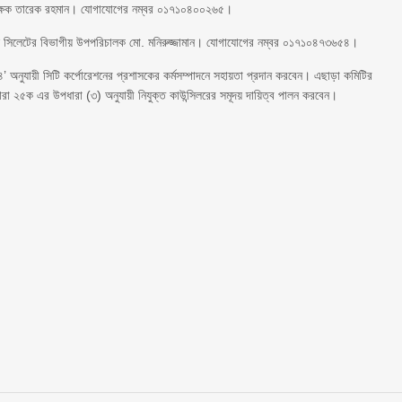
সংরক্ষক তারেক রহমান। যোগাযোগের নম্বর ০১৭১০৪০০২৬৫।
ফেন্স সিলেটের বিভাগীয় উপপরিচালক মো. মনিরুজ্জামান। যোগাযোগের নম্বর ০১৭১০৪৭৩৬৫৪।
২৪’ অনুযায়ী সিটি কর্পোরেশনের প্রশাসকের কর্মসম্পাদনে সহায়তা প্রদান করবেন। এছাড়া কমিটির
ধারা ২৫ক এর উপধারা (৩) অনুযায়ী নিযুক্ত কাউন্সিলরের সমূদয় দায়িত্ব পালন করবেন।