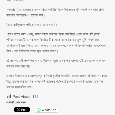
নিহত হয়েছেন।
মঙ্গলবার (২৬ নভেম্বর) সকাল সাড়ে আটটার দিকে উপজেলার পূর্ব সদরদী এলাকায় ঢাকা-
বরিশাল মহাসড়কে এ দুর্ঘটনা ঘটে।
নিহত ব্যক্তিদের পরিচয় এখনো জানা যায়নি।
পুলিশ সূত্রে জানা গেছে, সকাল সাড়ে আটটার দিকে মাদারীপুর থেকে ঢাকাগামী চন্দ্রা
পরিবহনের একটি বাসের সঙ্গে বিপরীত দিক থেকে আসা ট্রাকের মুখোমুখি সংঘর্ষ হলে
ঘটনাস্থলেই দুজন নিহত হন। গুরুতর আহত একজনকে ভাঙ্গা উপজেলা স্বাস্থ্য কমপ্লেক্সে
নিয়ে গেলে চিকিৎসক তাকে মৃত ঘোষণা করেন।
ঘটনার পর দুর্ঘটনাকবলিত বাস ও ট্রাক রাস্তার ওপর পরে থাকায় ওই মহাসড়কে যানবাহন
চলাচল বন্ধ হয়ে যায়।
ভাঙ্গা হাইওয়ে থানার ভারপ্রাপ্ত কর্মকর্তা (ওসি) আতাউর রহমান বলেন, ঘটনাস্থলে রেকার
দিয়ে দুর্ঘটনাকবলিত বাস ও ট্রাকটি সরানোর প্রক্রিয়া চলছে। এগুলো সরানো হলে যান
চলাচল স্বাভাবিক হবে।
Post Views:
182
সংবাদটি শেয়ার করুন
WhatsApp