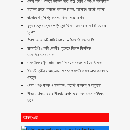
যেসব অ্যাপ থাকলে হ্যাকড হতে পারে ফোন ও ব্যাংক অ্যাকাউন্ট
ইতালির বন্দরে বিমানের ফ্লাইট বিকল, আড়াইশ যাত্রী আটকা
বাংলাদেশি কৃষি শ্রমিকদের ভিসা দিচ্ছে ওমান
যুক্তরাজ্যের গ্লোবাল ট্যালেন্ট ভিসা: তিন বছরে স্থায়ী হওয়ার
সুযোগ
গ্রিসে ২০২ অভিবাসী উদ্ধার, অধিকাংশই বাংলাদেশি
বাউলশিল্পী পেহলি ভৈরবীর মৃত্যুতে সিলেট মিউজিক
এসোসিয়েশনের শোক
ওসমানীনগর ট্রাজেডি: এক শিশুসহ ৬ জনের পরিচয় মিলেছে
সিলেটে দুর্ঘটনায় আহতদের দেখতে ওসমানী হাসপাতালে জামায়াত
নেতৃবৃন্দ
গোলাপগঞ্জে মাদক ও ইভটিজিং বিরোধী মানববন্ধন অনুষ্ঠিত
টাঙ্গুয়ার হাওরে ওয়াচ টাওয়ার এলাকায় গোসলে নেমে পর্যটকের
মৃত্যু
আবহাওয়া