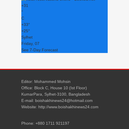
+
31
°
C
+
33°
+
25°
Sylhet
Friday, 07
See 7-Day Forecast
Editor: Mohammed Mohsin
Office: Block C, House 10 (Ist Floor)
KumarPara, Sylhet-3100, Bangladesh
E-mail: boishakhinews24@hotmail.com
Website: http://www.boishakhinews24.com
Phone: +880 1711 921197