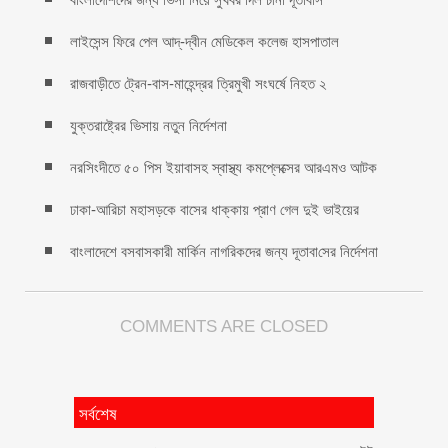
লাইসেন্স ফিরে পেল আদ্-দ্বীন মেডিকেল কলেজ হাসপাতাল
রাজবাড়ীতে ট্রেন-বাস-মাহেন্দ্রর ত্রিমুখী সংঘর্ষে নিহত ২
যুক্তরাষ্ট্রের ভিসায় নতুন নির্দেশনা
নরসিংদীতে ৫০ পিস ইয়াবাসহ স্বাস্থ্য কমপ্লেক্সের আরএমও আটক
ঢাকা-আরিচা মহাসড়কে বাসের ধাক্কায় প্রাণ গেল দুই ভাইয়ের
বাংলাদেশে বসবাসকারী মা‌র্কিন নাগরিকদের জন্য দূতাবা‌সের নির্দেশনা
COMMENTS ARE CLOSED
সর্বশেষ