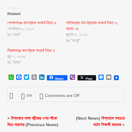
Related
গোপালগঞ্জে বাস-ট্রাক সংঘর্ষে নিহত ৬
গাইবান্ধায় বাস-ট্রাকের সংঘর্ষে নিহত ৩,
সেপ্টেম্বর ৯, ২০১৭
আহত ১৫
In "ঢাকা"
জুলাই ৮, ২০২৩
In "রংপুর"
সিরাজগঞ্জে বাস-ট্রাক সংঘর্ষে নিহত ৪
জুন ৭, ২০১৬
In "ঢাকা"
WhatsApp
Facebook
Twitter
Print
LinkedIn
Viber
Messenger
Email
Share
Post
ঢাকা
Comments are Off
«
বিশ্বনাথে ভাঙ্গা ব্রীজের ওপর সাঁকো
(Next News)
বিশ্বনাথে সবচেয়ে
দিয়ে পারাপার
(Previous News)
খাটো শিক্ষার্থী ফাতেমা
»