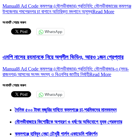
Manual8 Ad Code কমলগঞ্জ (মৌলভীবাজার) প্রতিনিধি: মৌলভীবাজারের কমলগঞ্জ
উপজেলার শমশেরনগর চা বাগানে অতিরিক্ত মদপানে অসুস্থ
Read More
সংবাদটি শেয়ার করুন
WhatsApp
এমপি নাসের রহমানকে নিয়ে অশ্লীল ভিডিও, আরও ১জন গ্রেপ্তার
Manual8 Ad Code কমলগঞ্জ (মৌলভীবাজার) প্রতিনিধি: মৌলভীবাজার-৩ (সদর-
রাজনগর) আসনের সংসদ সদস্য ও বিএনপির জাতীয় নির্বাহী
Read More
সংবাদটি শেয়ার করুন
WhatsApp
দৈনিক ৫০০ টাকা মজুরির দাবিতে কমলগঞ্জে চা-শ্রমিকদের মানববন্ধন
মৌলভীবাজারে কিশোরীকে অপহরণ ও ধর্ষণের অভিযোগে যুবক গ্রেফতার
কমলগঞ্জে হাবিবুন নেছা চৌধুরী গার্লস একাডেমি পরিদর্শন