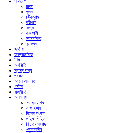
সারাদেশ
ঢাকা
খুলনা
চট্রগ্রাম
বরিশাল
রংপুর
রাজশাহী
ময়মনসিংহ
কুমিল্লা
জাতীয়
আন্তর্জাতিক
শিক্ষা
অর্থনীতি
স্বাস্থ্য তথ্য
প্রবাস
আইন আদালত
পর্যটন
রাজনীতি
অন্যান্য
স্বাস্থ্য তথ্য
সাক্ষাৎকার
বিশেষ সংবাদ
লাইফ স্টাইল
বিচিত্র সংবাদ
এক্সক্লুসিভ