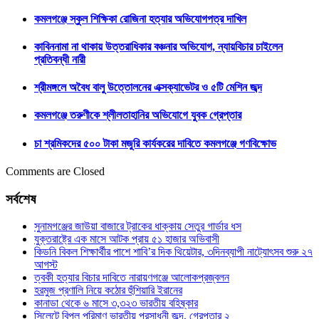
কমলগঞ্জে স্কুল শিক্ষিকা রোজিনা হত্যার অভিযোগপত্র দাখিল
কাবিননামা না থাকায় উত্তরাধিকার বঞ্চনার অভিযোগ, ন্যায়বিচার চাইলেন
প্রতিবন্ধী নারী
শ্রীমঙ্গলে অবৈধ বালু উত্তোলনের এক্সক্যাভেটর ও ৫টি মেশিন জব্দ
কমলগঞ্জে তরুণীকে শ্লীলতাহানির অভিযোগে যুবক গ্রেপ্তার
চা শ্রমিকদের ৫০০ টাকা মজুরি কার্যকরের দাবিতে কমলগঞ্জে গণবিক্ষোভ
Comments are Closed
সর্বশেষ
সুনামগঞ্জের জাউয়া বাজারে ট্রাকের ধাক্কায় সেতুর গার্ডার ধস
যুক্তরাষ্ট্রে এক মাসে আটক প্রায় ৫১ হাজার অভিবাসী
কিডনি বিকল শিক্ষার্থীর পাশে শাবি’র দিক থিয়েটার, ৩দিনব্যাপী নাট্যোৎসব শুরু ২৭
আগস্ট
ত্বকী হত্যার বিচার দাবিতে নারায়ণগঞ্জে আলোকপ্রজ্বলন
হরমুজ প্রণালি নিয়ে কঠোর হুঁশিয়ারি ইরানের
কানাডা থেকে ৬ মাসে ৩,৩২৩ ভারতীয় বহিষ্কার
সিলেটে বিপুল পরিমাণ ভারতীয় প্রসাধনী জব্দ, গ্রেপ্তার ২