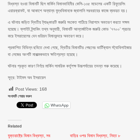
বিধ্বস্ত হওয়া বিমানটি ছিল মার্কিন বিমানবাহিনীর কেসি-১৩৫ মডেলের একটি রিফুয়েলিং
এয়ারক্রাফট, যা আকাশে অন্যান্য যুদ্ধবিমানকে জ্বালানি সরবরাহের কাজে ব্যবহৃত হয়।
এ ঘটনায় জড়িত দ্বিতীয় ট্যাঙ্কারটি জরুরি সংকেত পাঠিয়ে নিরাপদে অবতরণ করতে সক্ষম
হয়েছে। ফ্লাইট ট্র্যাকিং তথ্য অনুযায়ী, বিমানটি আন্তর্জাতিক জরুরি কোড ‘৭৭০০’ প্রচার
করে ইসরায়েলের বেন গুরিয়ন বিমানবন্দরে অবতরণ করে।
প্রকাশিত বিভিন্ন ছবিতে দেখা গেছে, দ্বিতীয় বিমানটির পেছনের ভার্টিক্যাল স্ট্যাবিলাইজার
বা লেজের অংশটি মারাত্মকভাবে ক্ষতিগ্রস্ত হয়েছে।
ঘটনার প্রকৃত কারণ নির্ণয়ে মার্কিন সামরিক কর্তৃপক্ষ উচ্চপর্যায়ের তদন্ত শুরু করেছে।
সূত্র: টাইমস অব ইসরায়েল
Post Views:
168
সংবাদটি শেয়ার করুন
WhatsApp
Related
যুক্তরাষ্ট্রে বিমান বিধ্বস্ত, সব
বাড়ির ওপর বিমান বিধ্বস্ত, নিহত ৮