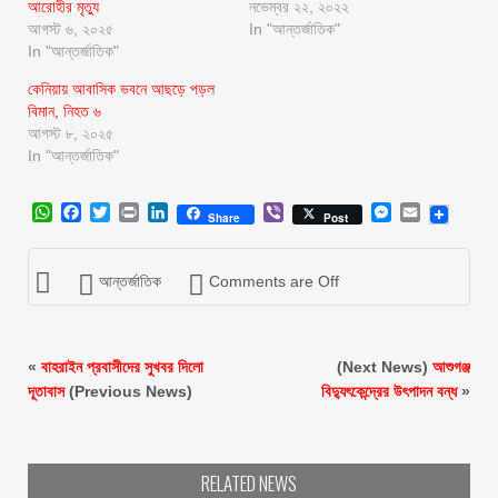
আরোহীর মৃত্যু
নভেম্বর ২২, ২০২২
আগস্ট ৬, ২০২৫
In "আন্তর্জাতিক"
In "আন্তর্জাতিক"
কেনিয়ায় আবাসিক ভবনে আছড়ে পড়ল
বিমান, নিহত ৬
আগস্ট ৮, ২০২৫
In "আন্তর্জাতিক"
WhatsApp
Facebook
Twitter
Print
LinkedIn
Viber
Messenger
Email
Share
Post
আন্তর্জাতিক
Comments are Off
«
বাহরাইন প্রবাসীদের সুখবর দিলো
(Next News)
আশুগঞ্জ
দূতাবাস
(Previous News)
বিদ্যুৎকেন্দ্রের উৎপাদন বন্ধ
»
RELATED NEWS