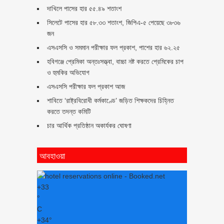
দাখিলে পাসের হার ৫৫.৪৯ শতাংশ
সিলেটে পাসের হার ৫৮.৩৩ শতাংশ, জিপিএ-৫ পেয়েছে ৩৮৩৬
জন
এসএসসি ও সমমান পরীক্ষার ফল প্রকাশ, পাশের হার ৬২.২৫
হবিগঞ্জে প্রেমিকা অন্তঃসত্ত্বা, বাচ্চা নষ্ট করতে প্রেমিকের চাপ
ও হুমকির অভিযোগ
এসএসসি পরীক্ষার ফল প্রকাশ আজ
শাবিতে ‘রাষ্ট্রবিরোধী কর্মকাণ্ডে’ জড়িত শিক্ষকদের চিহ্নিত
করতে তদন্ত কমিটি
চার আর্থিক প্রতিষ্ঠান অকার্যকর ঘোষণা
আবহাওয়া
+
33
°
C
+
34°