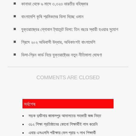
কানাডা থেকে ৬ মাসে ৩,৩২৩ ভারতীয় বহিষ্কার
বাংলাদেশি কৃষি শ্রমিকদের ভিসা দিচ্ছে ওমান
যুক্তরাজ্যের গ্লোবাল ট্যালেন্ট ভিসা: তিন বছরে স্থায়ী হওয়ার সুযোগ
গ্রিসে ২০২ অভিবাসী উদ্ধার, অধিকাংশই বাংলাদেশি
ভিসা-গ্রিন কার্ড নিয়ে যুক্তরাষ্ট্রের নতুন নীতিমালা ঘোষণা
COMMENTS ARE CLOSED
সর্বশেষ
সড়ক দুর্ঘটনায় জামালপুর আদালতের সহকারী জজ নিহত
৩১২ শিক্ষা প্রতিষ্ঠানের কোনো শিক্ষার্থীই পাস করেনি
এবার এসএসসি পরীক্ষায় ফেল প্রায় ৭ লাখ শিক্ষার্থী