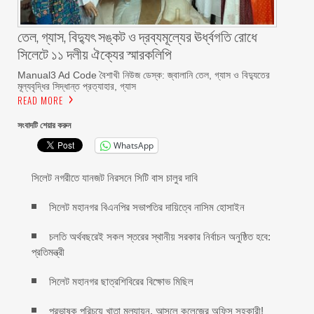
তেল, গ্যাস, বিদ্যুৎ সঙ্কট ও দ্রব্যমূল্যের ঊর্ধ্বগতি রোধে
সিলেটে ১১ দলীয় ঐক্যের স্মারকলিপি
Manual3 Ad Code বৈশাখী নিউজ ডেস্ক: জ্বালানি তেল, গ্যাস ও বিদ্যুতের
মূল্যবৃদ্ধির সিদ্ধান্ত প্রত্যাহার, গ্যাস
READ MORE
সংবাদটি শেয়ার করুন
WhatsApp
সিলেট নগরীতে যানজট নিরসনে সিটি বাস চালুর দাবি
সিলেট মহানগর বিএনপির সভাপতির দায়িত্বে নাসিম হোসাইন
চলতি অর্থবছরেই সকল স্তরের স্থানীয় সরকার নির্বাচন অনুষ্ঠিত হবে:
প্রতিমন্ত্রী
সিলেট মহানগর ছাত্রশিবিরের বিক্ষোভ মিছিল
প্রভাষক পরিচয়ে খাতা মূল্যায়ন, আসলে কলেজের অফিস সহকারী!