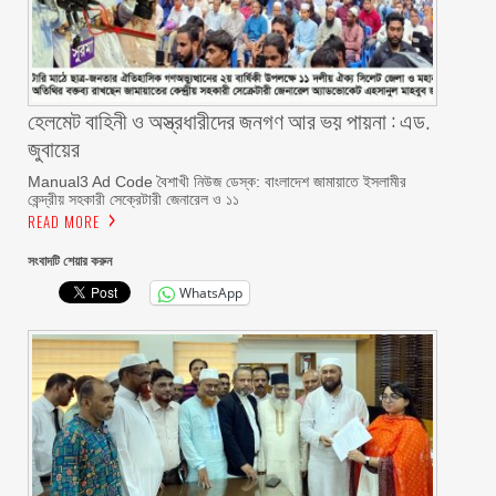
হেলমেট বাহিনী ও অস্ত্রধারীদের জনগণ আর ভয় পায়না : এড.
জুবায়ের
Manual3 Ad Code বৈশাখী নিউজ ডেস্ক: বাংলাদেশ জামায়াতে ইসলামীর
কেন্দ্রীয় সহকারী সেক্রেটারী জেনারেল ও ১১
READ MORE
সংবাদটি শেয়ার করুন
WhatsApp