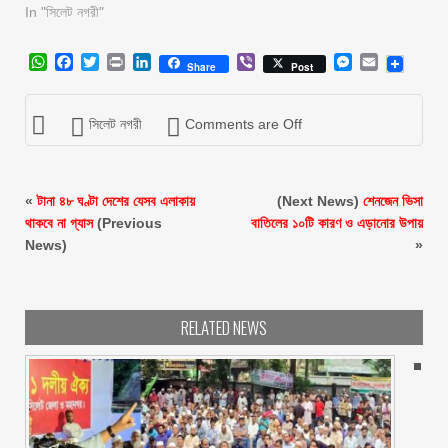
In "সিলেট নগরী"
WhatsApp
Facebook
Twitter
Print
LinkedIn
Viber
Messenger
Email
Share
Post
সিলেট নগরী
Comments are Off
«
টানা ৪৮ ঘণ্টা দেশের যেসব এলাকায়
(Next News)
শেনজেন ভিসা
থাকবে না গ্যাস
(Previous
বাতিলের ১০টি কারণ ও এড়ানোর উপায়
News)
»
RELATED NEWS