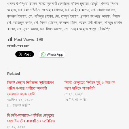
এসময় উপস্থিত ছিলেন সিলেট ব্যবসায়ী ফোরামের নাফিস জুবায়ের চৌধুরী, খন্দকার সিপার
আহমদ, মো. রেহান উদ্দিন, মোতাহার হোসেন, মো. নাহিদুর রহমান, মো. মাজাহারুল হক,
কামরুল ইসলাম, মো. সফিকুর রহমান, মো. তাজুল ইসলাম, খন্দকার কাওছার আহমদ, নিয়াজ
মো. আজিজুল করিম, মো. দিদার হোসেন, কামরুল হামিদ, আব্দুল হাদী পাভেল, শামছুর রহমান
কামাল, মো. নুরুল আলম, মো. লিমন আহমদ, মো. মনজুর আহমদ প্রমুখ। বিজ্ঞপ্তি
Post Views:
198
সংবাদটি শেয়ার করুন
WhatsApp
Related
সিলেট চেম্বার নির্বাচনের স্থগিতাদেশ
সিলেট চেম্বারের নির্বাচন সুষ্ঠু ও নিরপেক্ষ
খারিজ হওয়ায় নগরীতে ব্যবসায়ী
করার দাবিতে স্মারকলিপি
ফোরামের আনন্দ র‌্যালি
মে ২৭, ২০২৫
অক্টোবর ২৯, ২০২৫
In "সিলেট নগরী"
In "সিলেট নগরী"
বিএনপি-জামায়াত-এনসিপির নেতৃবৃন্দের
সাথে সিলেটের ব্যবসায়ীদের মতবিনিময়
মে ২১, ২০২৫