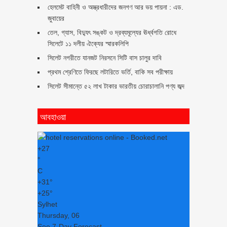
হেলমেট বাহিনী ও অস্ত্রধারীদের জনগণ আর ভয় পায়না : এড.
জুবায়ের
তেল, গ্যাস, বিদ্যুৎ সঙ্কট ও দ্রব্যমূল্যের ঊর্ধ্বগতি রোধে
সিলেটে ১১ দলীয় ঐক্যের স্মারকলিপি
সিলেট নগরীতে যানজট নিরসনে সিটি বাস চালুর দাবি
প্রথম শ্রেণিতে ফিরছে লটারিতে ভর্তি, বাকি সব পরীক্ষায়
সিলেট সীমান্তে ৫২ লাখ টাকার ভারতীয় চোরাচালানি পণ্য জব্দ
আবহাওয়া
+
27
°
C
+
31°
+
25°
Sylhet
Thursday, 06
See 7-Day Forecast