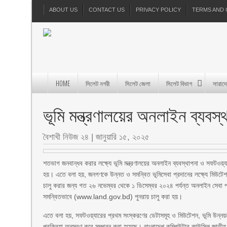
ABOUT US
CONTACT US
PRIVACY POLICY
TERMS AND 
HOME
সিলেট নগরী
সিলেট জেলা
সিলেট বিভাগ
সারাদ
ভূমি মন্ত্রণালয়ের অনলাইন ব্যবস
বৈশাখী নিউজ ২৪
|
জানুয়ারি ১৫, ২০২৫
শতভাগ জনবান্ধব করার লক্ষ্যে ভূমি মন্ত্রণালয়ের অনলাইন ব্যবস্থাপনা ও সফটওয়্য
হয়। এতে বলা হয়, জনগণকে উন্নত ও সমন্বিত ভূমিসেবা প্রদানের লক্ষ্যে মিউটেশ
চালু করার জন্য গত ২৬ নভেম্বর থেকে ১ ডিসেম্বর ২০২৪ পর্যন্ত অনলাইন সেবা প
সমন্বিতভাবে (www.land.gov.bd) পুনরায় চালু করা হয়।
এতে বলা হয়, সফটওয়্যারের প্রথম সংস্করণের ডেটাসমূহ ও মিউটেশন, ভূমি উন্নয়
প্রক্রিয়া অনুসরণ করে সম্পন্ন করা হয়েছে। বাংলাদেশ কম্পিউটার কাউন্সিল জাতীয় 