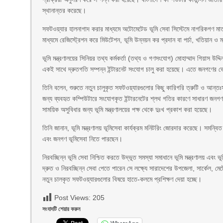
স্থানান্তর করেছে।
সফটওয়্যার হালনাগাদ করার মাধ্যমে অটোমেটেড ভূমি সেবা সিস্টেমে নাগরিকগণ মাত
মাধ্যমে রেজিস্ট্রেশন করে মিউটেশন, ভূমি উন্নয়ন কর প্রদান বা পর্চা, খতিয়ান
ভূমি মন্ত্রণালয়ের সিনিয়র তথ্য কর্মকর্তা (তথ্য ও গণসংযোগ) মোহাম্মাদ গিয়াস উদ্
একই সাথে দ্রুতগতি সম্পন্ন ইন্টারনেট সংযোগ চালু করা হয়েছে। এতে জনগণের 
তিনি বলেন, শুরুতে নতুন চালুকৃত সফটওয়্যারগুলোর কিছু কারিগরি ত্রুটি ও আন্তঃসম
জন্য ব্যবহৃত কম্পিউটারে সংযোগকৃত ইন্টারনেটের শ্লথ গতির কারণে সাধারণ জনগণ 
সাময়িক অসুবিধার জন্য ভূমি মন্ত্রণালয়ের পক্ষ থেকে দুঃখ প্রকাশ করা হয়েছে।
তিনি জানান, ভূমি মন্ত্রণালয় ভূমিসেবা কার্যক্রম মনিটরিং জোরদার করেছে। সমন্ব
এবং জনগণ ভূমিসেবা নিতে পারছেন।
নিরবচ্ছিন্ন ভূমি সেবা নিশ্চিত করতে উদ্ভূত সমস্যা সমাধানে ভূমি মন্ত্রণালয় এ
দ্রুত ও নিরবচ্ছিন্ন সেবা পেতে পারেন সে লক্ষ্যে সারাদেশের উপজেলা, সার্কেল, ম
নতুন চালকৃত সফটওয়্যারগুলোর বিষয়ে হাতে-কলমে প্রশিক্ষণ দেয়া হচ্ছে।
Post Views:
205
সংবাদটি শেয়ার করুন