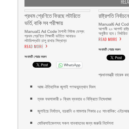
REL
প্রথম শ্রেণিতে ফিরছে লটারিতে
রাষ্ট্রপতি নির্বা
ভর্তি, বাকি সব পরীক্ষায়
Manual6 Ad Code ব
আগামী ২০ আগস্ট রাষ্ট্
Manual1 Ad Code বৈশাখী নিউজ ডেস্ক:
অনুষ্ঠিত হবে। নির্ধারিত
প্রথম শ্রেণিতে শিক্ষার্থী ভর্তিতে আবারও
READ MORE
লটারিপদ্ধতি চালু রাখার সিদ্ধান্ত
READ MORE
সংবাদটি শেয়ার করুন
সংবাদটি শেয়ার করুন
WhatsApp
প্রধানমন্ত্রী তারেক র
আজ ঐতিহাসিক জুলাই গণঅভ্যুত্থান দিবস
ত্বক ফরসাকারী ৮ ক্রিম ব্যবহার ও বিক্রিতে নিষেধাজ্ঞা
জুলাইয়ে নির্যাতন, হয়রানি ও মামলার শিকার ৫৫ সাংবাদিক: এইচ
মোটরসাইকেলসহ সকল যানবাহনের জন্য জরুরি নির্দেশনা