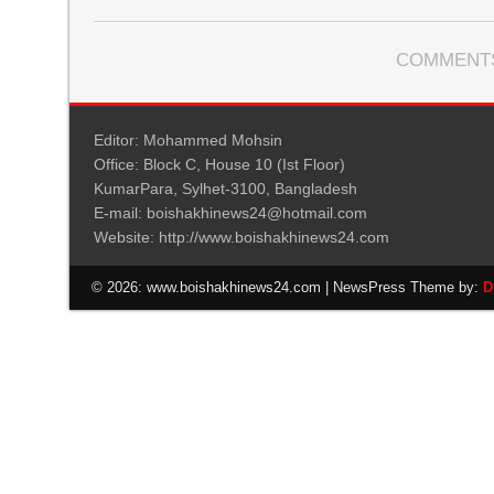
COMMENTS
Editor: Mohammed Mohsin
Office: Block C, House 10 (Ist Floor)
KumarPara, Sylhet-3100, Bangladesh
E-mail: boishakhinews24@hotmail.com
Website: http://www.boishakhinews24.com
© 2026: www.boishakhinews24.com
| NewsPress Theme by:
D